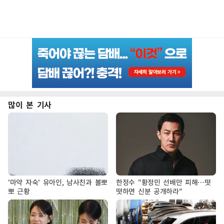
많이 본 기사
'마약 자숙' 유아인, 남사친과 볼뽀
한정수 "황정민 선배만 피해…떳
뽀 근황
떳하면 신분 공개하라"