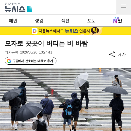
메인
랭킹
섹션
포토
모자로 꿋꿋이 버티는 비 바람
기사등록
2026/05/20 13:24:41
가
가
구글에서 선호하는 매체로 추가