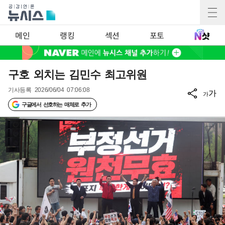
메인
랭킹
섹션
포토
구호 외치는 김민수 최고위원
기사등록
2026/06/04 07:06:08
가
가
구글에서 선호하는 매체로 추가