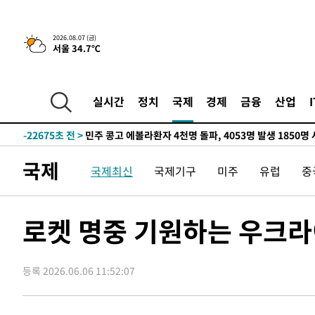
2026.08.07 (금)
서울 34.7℃
-5011초 전 >
[속보] 뉴욕증시, 일제 하락 마감…나스닥 0.06%↓
-29049초 전 >
[속보] 7월 중국 수출 23.9%↑ 수입 27.5%↑…무역총
25.3%↑
-26209초 전 >
[속보]'채상병 순직 책임' 임성근, 항소심도 징역 3년
실시간
정치
국제
경제
금융
산업
-26075초 전 >
[속보]종합특검, '관저이전 봐주기 감사' 유병호 구속기소
-22675초 전 >
민주 콩고 에볼라환자 4천명 돌파, 4053명 발생 1850명
-21925초 전 >
[속보]'300억원대 사기 혐의' 차가원 대표 구속 송치
국제
국제최신
국제기구
미주
유럽
중
-21119초 전 >
"미 전국적 살모네라 식중독 원인은 멕시코산 할라피뇨"--
-19632초 전 >
[속보]경찰·노동부, HL만도 평택사업장 끼임 사망 관련
-19513초 전 >
[속보]합수본, '투표율 허위 입력' 중앙·서울·경기도 선관
로켓 명중 기원하는 우크
압수수색
-19268초 전 >
[속보]원·달러 환율, 오전 9시 1423.8원
-19064초 전 >
[속보]삼성전자·SK하이닉스 동반 강보합…1%대 상승 
등록 2026.06.06 11:52:07
-19050초 전 >
[속보]코스닥, 5.95포인트(0.74%) 상승한 807.62개장
-19018초 전 >
[속보]코스피, 6300선 재탈환…1.09% 오른 6365.07 
-16183초 전 >
시리아 다마스쿠스 교외에서 미니버스 폭발.. 14명 부상, 