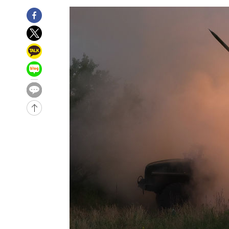
태
-15481초 전 >
입추에도 극한더위…서울 낮 39도 '폭염중대경보'
-10445초 전 >
이란, 호르무즈서 "적국 목표물들"과 대치로 남부 케슘섬
례 큰 폭발음
-9160초 전 >
[속보]美, 폴리실리콘 수입 규제…파생제품 15% 관세, 12
효
-7311초 전 >
[속보]트럼프, 美 원정출산 금지 행정명령 서명
-5011초 전 >
[속보] 뉴욕증시, 일제 하락 마감…나스닥 0.06%↓
-29049초 전 >
[속보] 7월 중국 수출 23.9%↑ 수입 27.5%↑…무역총
25.3%↑
-26209초 전 >
[속보]'채상병 순직 책임' 임성근, 항소심도 징역 3년
-26075초 전 >
[속보]종합특검, '관저이전 봐주기 감사' 유병호 구속기소
-22675초 전 >
민주 콩고 에볼라환자 4천명 돌파, 4053명 발생 1850명
-21925초 전 >
[속보]'300억원대 사기 혐의' 차가원 대표 구속 송치
-21119초 전 >
"미 전국적 살모네라 식중독 원인은 멕시코산 할라피뇨"--
-19632초 전 >
[속보]경찰·노동부, HL만도 평택사업장 끼임 사망 관련
-19513초 전 >
[속보]합수본, '투표율 허위 입력' 중앙·서울·경기도 선관
압수수색
-19268초 전 >
[속보]원·달러 환율, 오전 9시 1423.8원
-19064초 전 >
[속보]삼성전자·SK하이닉스 동반 강보합…1%대 상승 
-19050초 전 >
[속보]코스닥, 5.95포인트(0.74%) 상승한 807.62개장