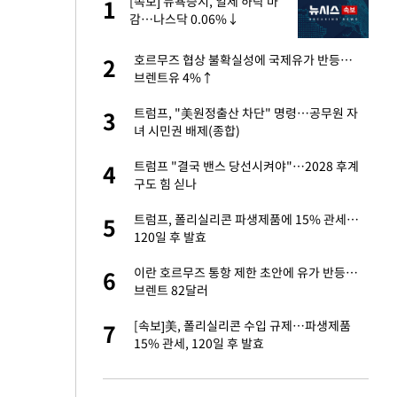
 직
[속보] 뉴욕증시, 일제 하락 마
1
1
신
감…나스닥 0.06%↓
친구들과 연락 끊어"
호르무즈 협상 불확실성에 국제유가 반등…
2
2
브렌트유 4%↑
 속도내는 K-제약
트럼프, "美원정출산 차단" 명령…공무원 자
3
3
녀 시민권 배제(종합)
 폴리실리콘 최저가
트럼프 "결국 밴스 당선시켜야"…2028 후계
4
4
·수익성 개선 환
구도 힘 싣나
걸 몸매'로 만든 러
트럼프, 폴리실리콘 파생제품에 15% 관세…
5
5
톡'
120일 후 발효
용객 제한을" vs
이란 호르무즈 통항 제한 초안에 유가 반등…
6
6
"
브렌트 82달러
 같이 보내자 해"
[속보]美, 폴리실리콘 수입 규제…파생제품
7
7
15% 관세, 120일 후 발효