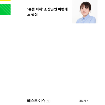
'홈플 피해' 소상공인 이번에
도 뒷전