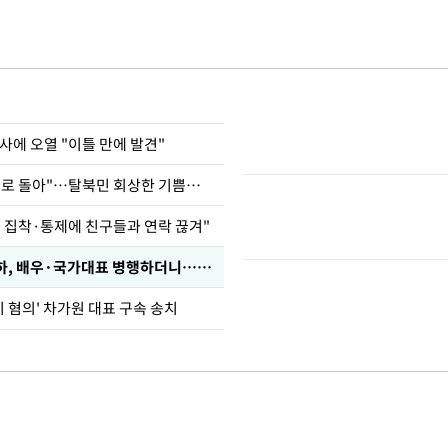
사에 오열 "이틀 만에 발견"
"바지 벗고 앞뒤로 돌아"…탈북민 회상한 기쁨조 검사
인 집착·통제에 친구들과 연락 끊겨"
박찬민 딸 박민하, 배우·국가대표 병행하더니…근황이
기 혐의' 차가원 대표 구속 송치