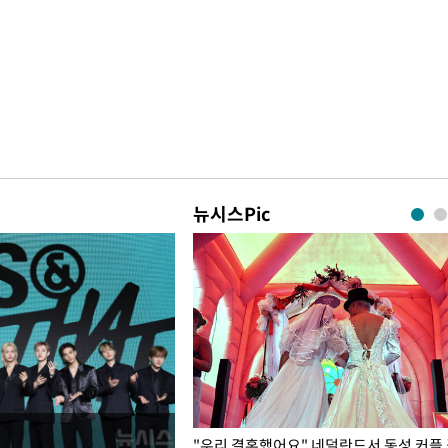
뉴시스Pic
국엔 찜통 더위
"우리 결혼했어요" 네덜란드서 동성 커플