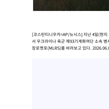
-19018초 전 >
[속보]코스피, 6300선 재탈환…1.09% 오른 6365.07 
-16183초 전 >
시리아 다마스쿠스 교외에서 미니버스 폭발.. 14명 부상, 
태
-15481초 전 >
입추에도 극한더위…서울 낮 39도 '폭염중대경보'
-10445초 전 >
이란, 호르무즈서 "적국 목표물들"과 대치로 남부 케슘섬
례 큰 폭발음
-9160초 전 >
[속보]美, 폴리실리콘 수입 규제…파생제품 15% 관세, 12
[코스탄티니우카=AP/뉴시스] 지난 4일(현
효
-7311초 전 >
[속보]트럼프, 美 원정출산 금지 행정명령 서명
서 우크라이나 육군 제93기계화여단 소속 병사
-5011초 전 >
[속보] 뉴욕증시, 일제 하락 마감…나스닥 0.06%↓
장로켓포(MLRS)를 바라보고 있다. 2026.06.0