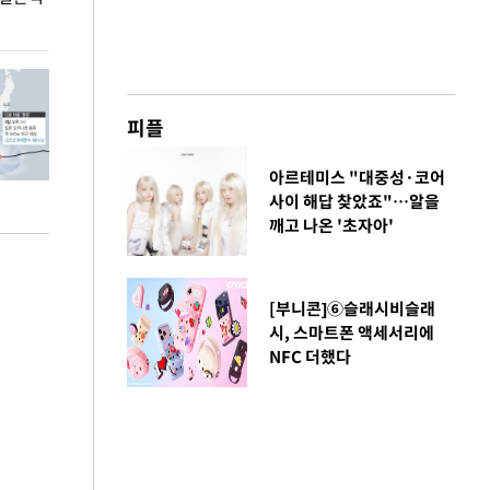
총력 대응'
피플
아르테미스 "대중성·코어
사이 해답 찾았죠"…알을
깨고 나온 '초자아'
[부니콘]⑥슬래시비슬래
시, 스마트폰 액세서리에
NFC 더했다