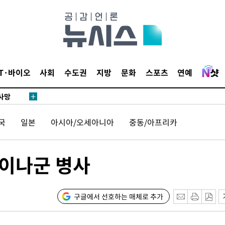
액
IT·바이오
사회
수도권
지방
문화
스포츠
연예
 사망
국
일본
아시아/오세아니아
중동/아프리카
 CDC
 압수수색
위 등 9곳
라이나군 병사
출발
구글에서 선호하는 매체로 추가
개장
3명은 중