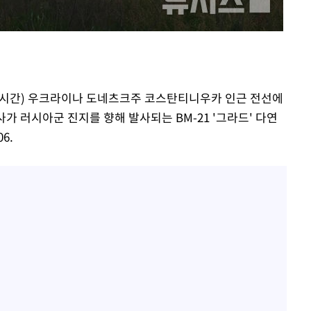
"여군 지원 막힌 UDT 훈련
1
접 해봤습니다"…707 출
개장
女유튜버 '완벽 소화'
3명은 중
전현무 "전 연인 집착에 
2
에서 두차
"신약 찾자"…정부 과제로
3
0일 후 발
지 시간) 우크라이나 도네츠크주 코스탄티니우카 인근 전선에
바이오
가 러시아군 진지를 향해 발사되는 BM-21 '그라드' 다연
한화큐셀·OCI, 美 수입
4
6.
격제 도입에…"공정 경쟁
영"
"46세 맞아?" 바다를 '핫
5
닝…유산소 운동 효과 '톡
"한강수영장, 문신 노출 이
6
"출입 막는 건 명백한 차별
서인영 "환희가 크리스마스
7
폭로