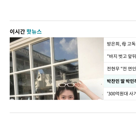
이시간
핫뉴스
방은희, 母 고독
전현무 "전 연
'300억원대 사