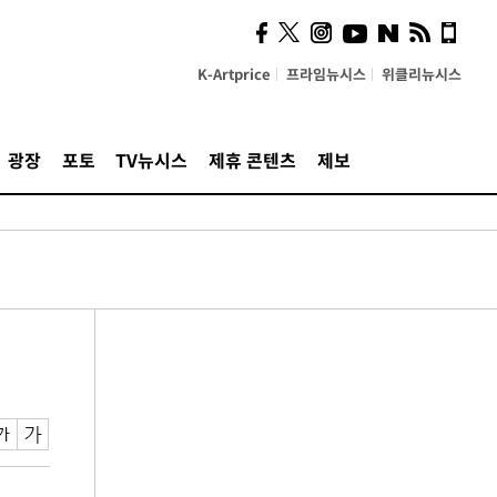
K-Artprice
프라임뉴시스
위클리뉴시스
광장
포토
TV뉴시스
제휴 콘텐츠
제보