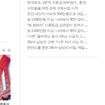
 결혼식
폭염으로 멈춘 프로야구… 발걸음 돌리는 팬들
이 대통령, '청