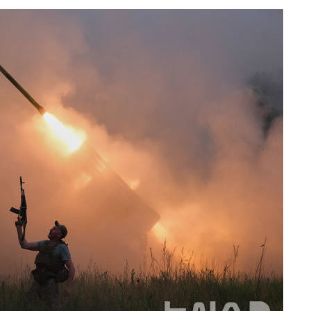
에서 두차
0일 후 발
액
 사망
 CDC
 압수수색
위 등 9곳
출발