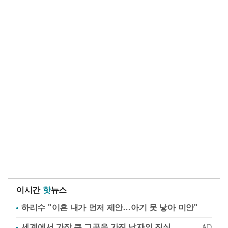
이시간
핫
뉴스
하리수 "이혼 내가 먼저 제안…아기 못 낳아 미안"