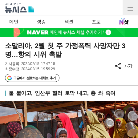
메인
랭킹
섹션
포토
소말리아, 2월 첫 주 가정폭력 사망자만 3
명…항의 시위 촉발
기사등록
2024/02/15 17:47:18
가
가
최종수정
2024/02/15 19:59:29
구글에서 선호하는 매체로 추가
불 붙이고, 임산부 찔러 토막 내고, 총 쏴 죽여