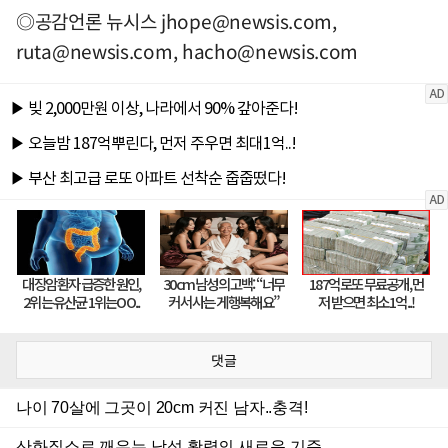
◎공감언론 뉴시스
jhope@newsis.com
,
ruta@newsis.com
,
hacho@newsis.com
댓글