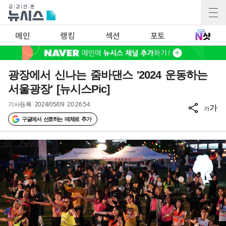
메인
랭킹
섹션
포토
광장에서 신나는 줌바댄스 '2024 운동하는
서울광장' [뉴시스Pic]
기사등록
2024/05/09 20:26:54
가
가
구글에서 선호하는 매체로 추가