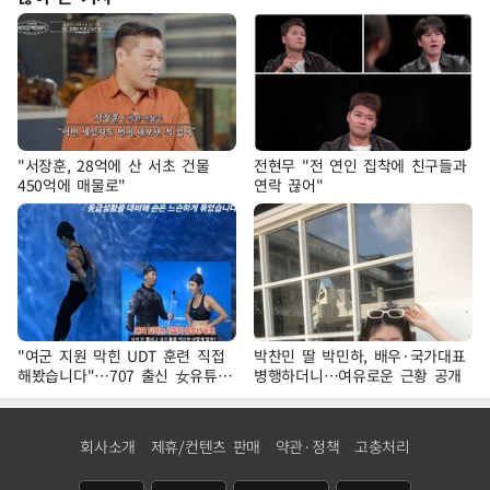
"서장훈, 28억에 산 서초 건물
전현무 "전 연인 집착에 친구들과
450억에 매물로"
연락 끊어"
"여군 지원 막힌 UDT 훈련 직접
박찬민 딸 박민하, 배우·국가대표
해봤습니다"…707 출신 女유튜버
병행하더니…여유로운 근황 공개
'완벽 소화'
회사소개
제휴/컨텐츠 판매
약관·정책
고충처리