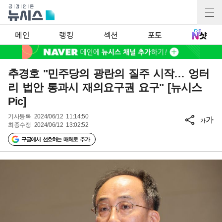
메인
랭킹
섹션
포토
추경호 "민주당의 광란의 질주 시작… 엉터
리 법안 통과시 재의요구권 요구" [뉴시스
Pic]
기사등록
2024/06/12 11:14:50
가
가
최종수정
2024/06/12 13:02:52
구글에서 선호하는 매체로 추가