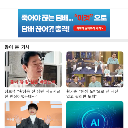
많이 본 기사
정보석 "황정음 전 남편 서글서글
황기순 "원정 도박으로 전 재산
한 인상이었는데…"
잃고 필리핀 도피"