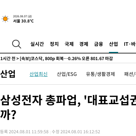
24분 전 >
'낮 최고 39도' 불볕더위…한밤 열대야도 계속[내일날씨]
25분 전 >
[속보]7~9일 프로야구 3연전도 폭염 취소…11일 재개
2026.08.07 (금)
서울 30.8℃
30분 전 >
"韓 외환시장 개입 관측 배경엔 美의 대한국 무역적자 있어"
33분 전 >
'월드컵 탈락 후폭풍' 축구협회…초유의 압수수색에 '충격·당황'
36분 전 >
서울 낮 37.9도, 올여름 최고치 경신…영등포 순간 '40도'
실시간
정치
국제
경제
금융
산업
IT·
43분 전 >
[속보]종합특검, 대검 추가 압수수색…내란 중요임무종사 혐의
1시간 전 >
[속보]코스닥, 800p 회복…0.26% 오른 801.67 마감
1시간 전 >
[속보]코스피, 301.88포인트(4.58%) 내린 6296.38 마감
산업
산업최신
산업/ESG
유통/생활경제
패션
1시간 전 >
[속보]원·달러 환율, 0.7원 내린 1423.8원 마감
2시간 전 >
"여기 떨어졌다"…다누리, 스페이스X 로켓 달 충돌 흔적 포착
3시간 전 >
손흥민, 5경기 연속골 실패…LAFC는 승부차기 끝 과달라하라 격파
삼성전자 총파업, '대표교섭
5시간 전 >
내일까지 39도 '펄펄'…기상청 "태풍 지나며 폭염 잠시 꺾인다"
까?
-19076초 전 >
'월드컵 탈락 후폭풍' 축구협회…11시간 걸린 초유의 압수수색
합)
-18512초 전 >
[속보] 뉴욕증시, 혼조 출발…나스닥 0.3%↓, 다우 0.14%↑
-17305초 전 >
축구협회, 15년 전 심판 성 접대 파문에 "현재는 내부 지침 준수
등록 2024.08.01 11:59:58
수정 2024.08.01 16:12:52
-15990초 전 >
경찰, '홍명보는 2순위' 결론냈던 스포츠윤리센터도 압수수색