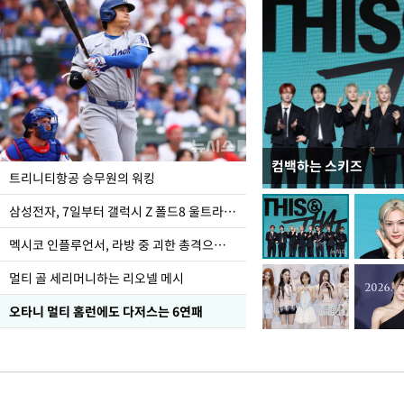
컴백하는 스키즈
입추 하루 앞둔 전남광
트리니티항공 승무원의 워킹
폭염
삼성전자, 7일부터 갤럭시 Z 폴드8 울트라·폴드8·플립8 출시
멕시코 인플루언서, 라방 중 괴한 총격으로 사망
멀티 골 세리머니하는 리오넬 메시
오타니 멀티 홈런에도 다저스는 6연패