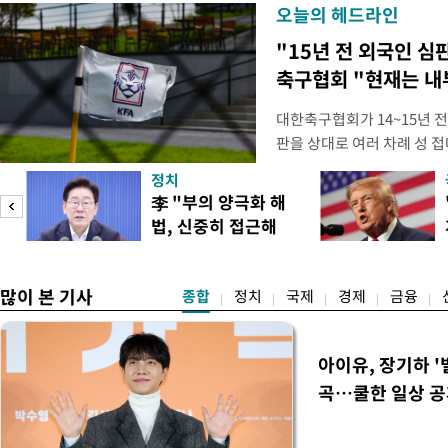
오늘의 헤드라인
"15년 전 외국인 심
축구협회 "현재는 내
대한축구협회가 14~15년 
판을 상대로 여러 차례 성 접
구계에 따르면 국회의 한 의원
정치
년 국제심판 10여 명에게 성
李 "부의 양극화 해
축구협회는 외국인 심판과 감
법, 신중히 접근해
수십만원에서 많게는 100만
야"
많이 본 기사
종합
정치
국제
경제
금융
아이유, 장기하 '
곡…쿨한 일상 