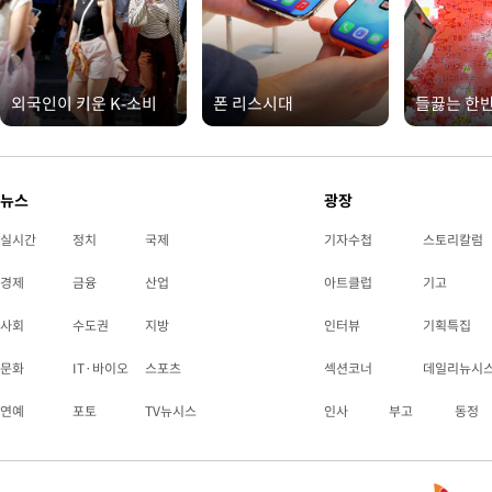
외국인이 키운 K-소비
폰 리스시대
들끓는 한
뉴스
광장
실시간
정치
국제
기자수첩
스토리칼럼
경제
금융
산업
아트클럽
기고
사회
수도권
지방
인터뷰
기획특집
문화
IT·바이오
스포츠
섹션코너
데일리뉴시
연예
포토
TV뉴시스
인사
부고
동정