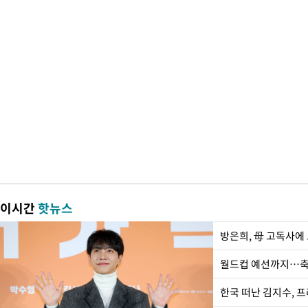
이시간
핫뉴스
방은희, 母 고독사에 
월드컵 예선까지…축
한국 떠난 김지수, 