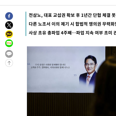
-1586초 전 >
[속보]합참 "北 발사체는 단거리탄도미사일…감시·경계태세 강
-1334초 전 >
日방위성, 北이 동해로 쏜 발사체는 탄도미사일 가능성
전삼노, 대표 교섭권 확보 후 1년간 단협 체결 
3분 전 >
[속보] SKT, 에이닷 서비스 장애 발생…"원인 파악 중"
다른 노조서 이의 제기 시 합법적 쟁의권 무력화
13분 전 >
[속보]합참 "북, 동해상으로 미상 발사체 발사"
사상 초유 총파업 4주째…파업 지속 여부 초미 
23분 전 >
'낮 최고 39도' 불볕더위…한밤 열대야도 계속[내일날씨]
24분 전 >
[속보]7~9일 프로야구 3연전도 폭염 취소…11일 재개
30분 전 >
"韓 외환시장 개입 관측 배경엔 美의 대한국 무역적자 있어"
33분 전 >
'월드컵 탈락 후폭풍' 축구협회…초유의 압수수색에 '충격·당황'
35분 전 >
서울 낮 37.9도, 올여름 최고치 경신…영등포 순간 '40도'
43분 전 >
[속보]종합특검, 대검 추가 압수수색…내란 중요임무종사 혐의
1시간 전 >
[속보]코스닥, 800p 회복…0.26% 오른 801.67 마감
1시간 전 >
[속보]코스피, 301.88포인트(4.58%) 내린 6296.38 마감
1시간 전 >
[속보]원·달러 환율, 0.7원 내린 1423.8원 마감
2시간 전 >
"여기 떨어졌다"…다누리, 스페이스X 로켓 달 충돌 흔적 포착
3시간 전 >
손흥민, 5경기 연속골 실패…LAFC는 승부차기 끝 과달라하라 격파
5시간 전 >
내일까지 39도 '펄펄'…기상청 "태풍 지나며 폭염 잠시 꺾인다"