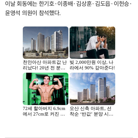
이날 회동에는 한기호·이종배·김상훈·김도읍·이헌승·
윤영석 의원이 참석했다.