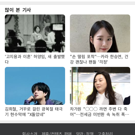
많이 본 기사
'고지용과 이혼' 허양임, 새 출발했
"손 떨림 포착"…카라 한승연, 건
다
강 괜찮나 팬들 '걱정'
김희철, 거꾸로 걸린 광복절 태극
차가원 "○○○ 까면 주변 다 죽
기 현수막에 "X돌았네"
어"…전세금 미반환 속 녹취 폭로
파장
회사소개
제휴/컨텐츠 판매
약관·정책
고충처리