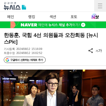
메인
랭킹
섹션
포토
한동훈, 국힘 4선 의원들과 오찬회동 [뉴시
스Pic]
기사등록
2024/08/12 15:16:09
가
가
최종수정
2024/08/12 16:02:52
구글에서 선호하는 매체로 추가