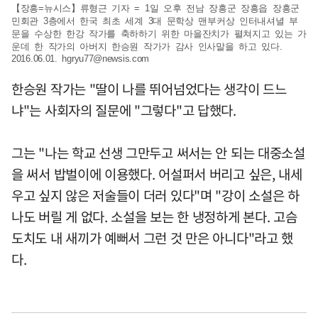
【장흥=뉴시스】류형근 기자 = 1일 오후 전남 장흥군 장흥읍 장흥군
민회관 3층에서 한국 최초 세계 3대 문학상 맨부커상 인터내셔녈 부
문을 수상한 한강 작가를 축하하기 위한 마을잔치가 펼쳐지고 있는 가
운데 한 작가의 아버지 한승원 작가가 감사 인사말을 하고 있다.
2016.06.01.
hgryu77@newsis.com
한승원 작가는 "딸이 나를 뛰어넘었다는 생각이 드느
냐"는 사회자의 질문에 "그렇다"고 답했다.
그는 "나는 학교 선생 그만두고 써서는 안 되는 대중소설
을 써서 밥벌이에 이용했다. 어설퍼서 버리고 싶은, 내세
우고 싶지 않은 저술들이 더러 있다"며 "강이 소설은 하
나도 버릴 게 없다. 소설을 보는 한 냉정하게 본다. 고슴
도치도 내 새끼가 예뻐서 그런 것 만은 아니다"라고 했
다.