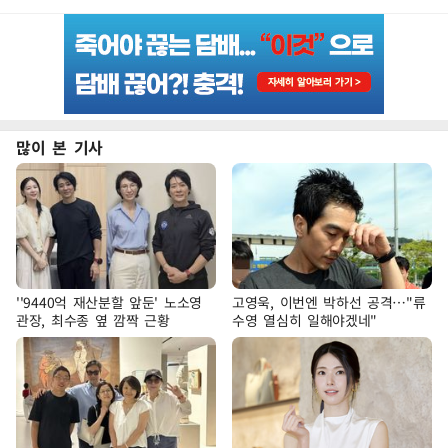
많이 본 기사
''9440억 재산분할 앞둔' 노소영
고영욱, 이번엔 박하선 공격…"류
관장, 최수종 옆 깜짝 근황
수영 열심히 일해야겠네"