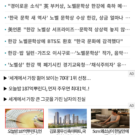
"경이로운 소식" 英 부커상, 노벨문학상 한강에 축하 메시지
‘한국 문학 새 역사’ 노벨 문학상 수상 한강, 상금 얼마나 받나
美언론 "한강 노벨상 서프라이즈…문학적 상상력 놓지 않아"
한강 노벨문학상에 BTS도 환호 "한국 문화에 감격했다"
한강·밥 딜런·가즈오 이시구로…'노벨문학상' 작가, 음악과 떼려야 뗄 수 없네
'노벨상' 한강 책 폐기시킨 경기교육청…'채식주의자' 유해도서 지정 논란