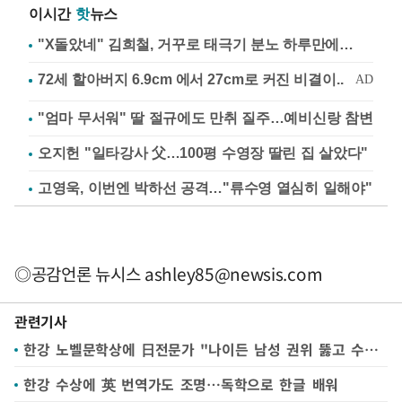
이시간
핫
뉴스
"X돌았네" 김희철, 거꾸로 태극기 분노 하루만에…
"엄마 무서워" 딸 절규에도 만취 질주…예비신랑 참변
오지헌 "일타강사 父…100평 수영장 딸린 집 살았다"
고영욱, 이번엔 박하선 공격…"류수영 열심히 일해야"
◎공감언론 뉴시스
ashley85@newsis.com
관련기사
한강 노벨문학상에 日전문가 "나이든 남성 권위 뚫고 수상, 훌륭"
한강 수상에 英 번역가도 조명…독학으로 한글 배워