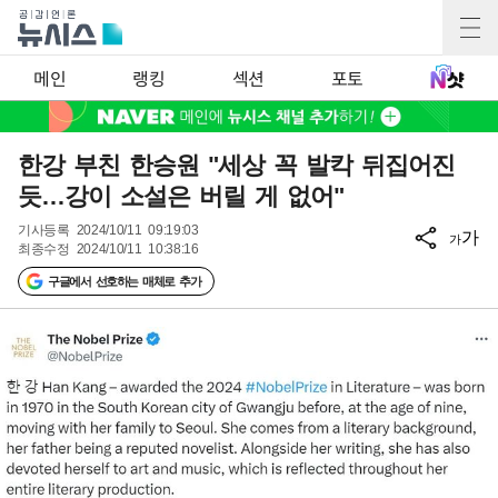
메인
랭킹
섹션
포토
한강 부친 한승원 "세상 꼭 발칵 뒤집어진
듯…강이 소설은 버릴 게 없어"
기사등록
2024/10/11 09:19:03
가
가
최종수정
2024/10/11 10:38:16
구글에서 선호하는 매체로 추가