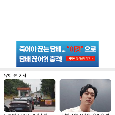
많이 본 기사
[단독]체온 40.6도 쓰러진 해
김성원, 오늘 모친상…슬픔 속 빈