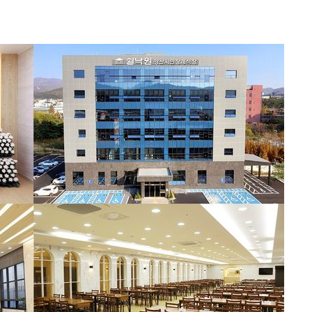
에서 두차
20일 후
액
 사망
 CDC
 압수수색
위 등 9곳
출발
개장