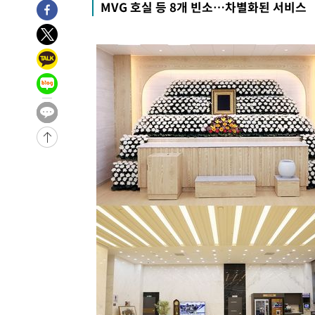
-12571초 전 >
이란, 호르무즈서 "적국 목표물들"과 대치로 남부 케슘섬
MVG 호실 등 8개 빈소…차별화된 서비스
례 큰 폭발음
-11286초 전 >
[속보]美, 폴리실리콘 수입 규제…파생제품 15% 관세, 1
발효
-9437초 전 >
[속보]트럼프, 美 원정출산 금지 행정명령 서명
-7137초 전 >
[속보] 뉴욕증시, 일제 하락 마감…나스닥 0.06%↓
-31175초 전 >
[속보] 7월 중국 수출 23.9%↑ 수입 27.5%↑…무역총
25.3%↑
-28335초 전 >
[속보]'채상병 순직 책임' 임성근, 항소심도 징역 3년
-28201초 전 >
[속보]종합특검, '관저이전 봐주기 감사' 유병호 구속기소
-24801초 전 >
민주 콩고 에볼라환자 4천명 돌파, 4053명 발생 1850명
-24051초 전 >
[속보]'300억원대 사기 혐의' 차가원 대표 구속 송치
-23245초 전 >
"미 전국적 살모네라 식중독 원인은 멕시코산 할라피뇨"--
-21758초 전 >
[속보]경찰·노동부, HL만도 평택사업장 끼임 사망 관련
-21639초 전 >
[속보]합수본, '투표율 허위 입력' 중앙·서울·경기도 선관
압수수색
-21394초 전 >
[속보]원·달러 환율, 오전 9시 1423.8원
-21190초 전 >
[속보]삼성전자·SK하이닉스 동반 강보합…1%대 상승 
-21176초 전 >
[속보]코스닥, 5.95포인트(0.74%) 상승한 807.62개장
-21144초 전 >
[속보]코스피, 6300선 재탈환…1.09% 오른 6365.07 