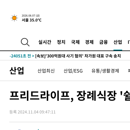
-7137초 전 >
[속보] 뉴욕증시, 일제 하락 마감…나스닥 0.06%↓
2026.08.07 (금)
-31175초 전 >
[속보] 7월 중국 수출 23.9%↑ 수입 27.5%↑…무역총
서울 35.0℃
25.3%↑
-28335초 전 >
[속보]'채상병 순직 책임' 임성근, 항소심도 징역 3년
-28201초 전 >
[속보]종합특검, '관저이전 봐주기 감사' 유병호 구속기소
-24801초 전 >
민주 콩고 에볼라환자 4천명 돌파, 4053명 발생 1850명
실시간
정치
국제
경제
금융
산업
-24051초 전 >
[속보]'300억원대 사기 혐의' 차가원 대표 구속 송치
-23245초 전 >
"미 전국적 살모네라 식중독 원인은 멕시코산 할라피뇨"--
-21758초 전 >
[속보]경찰·노동부, HL만도 평택사업장 끼임 사망 관련
산업
산업최신
산업/ESG
유통/생활경제
-21639초 전 >
[속보]합수본, '투표율 허위 입력' 중앙·서울·경기도 선관
압수수색
-21394초 전 >
[속보]원·달러 환율, 오전 9시 1423.8원
-21190초 전 >
[속보]삼성전자·SK하이닉스 동반 강보합…1%대 상승 
프리드라이프, 장례식장 '
-21176초 전 >
[속보]코스닥, 5.95포인트(0.74%) 상승한 807.62개장
-21144초 전 >
[속보]코스피, 6300선 재탈환…1.09% 오른 6365.07 
등록 2024.11.04 09:47:11
-18309초 전 >
시리아 다마스쿠스 교외에서 미니버스 폭발.. 14명 부상, 
태
-17607초 전 >
입추에도 극한더위…서울 낮 39도 '폭염중대경보'