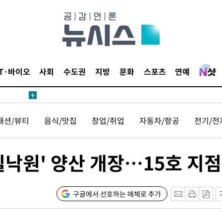
액
 사망
IT·바이오
사회
수도권
지방
문화
스포츠
연예
 CDC
 압수수색
패션/뷰티
음식/맛집
창업/취업
자동차/항공
전기/전
위 등 9곳
출발
쉴낙원' 양산 개장…15호 지점
개장
구글에서 선호하는 매체로 추가
3명은 중