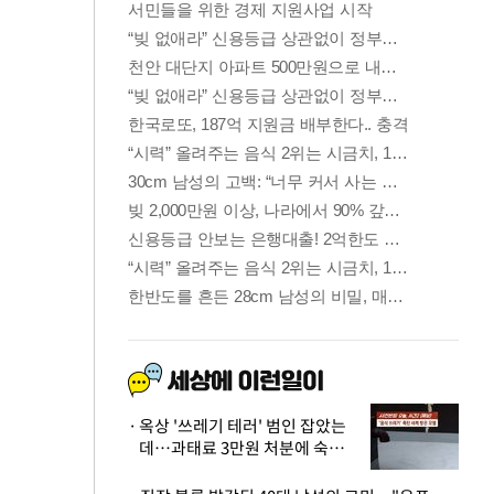
옥상 '쓰레기 테러' 범인 잡았는
데…과태료 3만원 처분에 숙박업
주 허탈