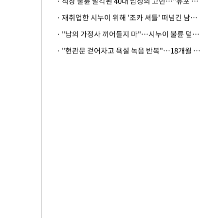
· 직장 불륜 발각된 40대 남성의 고민…"유포 동료 명예훼손·협박죄 고소 가능할까"
· 재취업한 시누이 위해 '조카 셔틀' 떠넘긴 남편…아내 "난 못한다"
· "남의 가정사 끼어들지 마"…시누이 불륜 덮으려는 남편에 억울한 아내
· "현관문 걷어차고 욕설 녹음 반복"…18개월 아기 키우는 집 뒤흔든 '앞집의 비극'