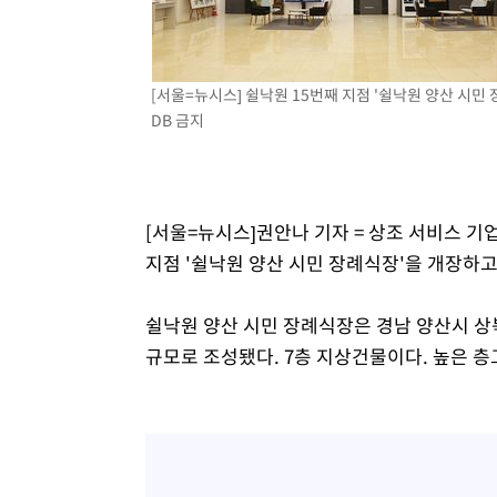
-18309초 전 >
시리아 다마스쿠스 교외에서 미니버스 폭발.. 14명 부상, 
태
-17607초 전 >
입추에도 극한더위…서울 낮 39도 '폭염중대경보'
-12571초 전 >
이란, 호르무즈서 "적국 목표물들"과 대치로 남부 케슘섬
례 큰 폭발음
[서울=뉴시스] 쉴낙원 15번째 지점 '쉴낙원 양산 시민 장
-11286초 전 >
[속보]美, 폴리실리콘 수입 규제…파생제품 15% 관세, 1
DB 금지
발효
-9437초 전 >
[속보]트럼프, 美 원정출산 금지 행정명령 서명
-7137초 전 >
[속보] 뉴욕증시, 일제 하락 마감…나스닥 0.06%↓
[서울=뉴시스]권안나 기자 = 상조 서비스 
지점 '쉴낙원 양산 시민 장례식장'을 개장하고
쉴낙원 양산 시민 장례식장은 경남 양산시 상북면 
규모로 조성됐다. 7층 지상건물이다. 높은 층