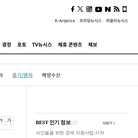
시, 스마트폰 액세서리에
NFC 더했다
K-Artprice
프라임뉴시스
위클리뉴시스
광장
포토
TV뉴시스
제휴 콘텐츠
제보
자
중기/벤처
해양수산