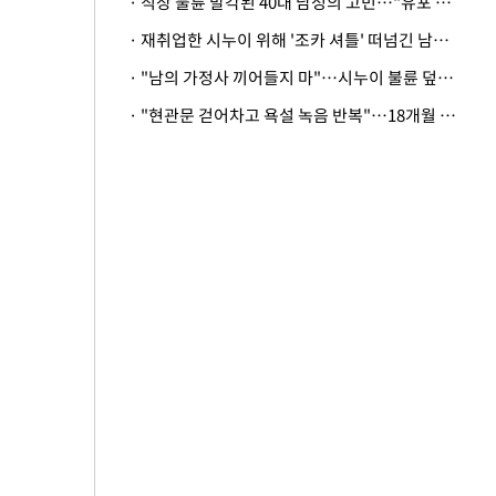
· 직장 불륜 발각된 40대 남성의 고민…"유포 동료 명예훼손·협박죄 고소 가능할까"
· 재취업한 시누이 위해 '조카 셔틀' 떠넘긴 남편…아내 "난 못한다"
· "남의 가정사 끼어들지 마"…시누이 불륜 덮으려는 남편에 억울한 아내
· "현관문 걷어차고 욕설 녹음 반복"…18개월 아기 키우는 집 뒤흔든 '앞집의 비극'