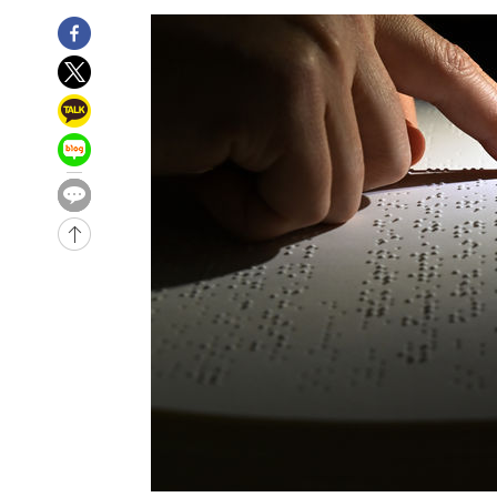
-13733초 전 >
이란, 호르무즈서 "적국 목표물들"과 대치로 남부 케슘섬
례 큰 폭발음
-12448초 전 >
[속보]美, 폴리실리콘 수입 규제…파생제품 15% 관세, 1
발효
-10599초 전 >
[속보]트럼프, 美 원정출산 금지 행정명령 서명
-8299초 전 >
[속보] 뉴욕증시, 일제 하락 마감…나스닥 0.06%↓
-29497초 전 >
[속보]'채상병 순직 책임' 임성근, 항소심도 징역 3년
-29363초 전 >
[속보]종합특검, '관저이전 봐주기 감사' 유병호 구속기소
-25963초 전 >
민주 콩고 에볼라환자 4천명 돌파, 4053명 발생 1850명
-25213초 전 >
[속보]'300억원대 사기 혐의' 차가원 대표 구속 송치
-24407초 전 >
"미 전국적 살모네라 식중독 원인은 멕시코산 할라피뇨"--
-22920초 전 >
[속보]경찰·노동부, HL만도 평택사업장 끼임 사망 관련
-22801초 전 >
[속보]합수본, '투표율 허위 입력' 중앙·서울·경기도 선관
압수수색
-22556초 전 >
[속보]원·달러 환율, 오전 9시 1423.8원
-22352초 전 >
[속보]삼성전자·SK하이닉스 동반 강보합…1%대 상승 
-22338초 전 >
[속보]코스닥, 5.95포인트(0.74%) 상승한 807.62개장
-22306초 전 >
[속보]코스피, 6300선 재탈환…1.09% 오른 6365.07 
-19471초 전 >
시리아 다마스쿠스 교외에서 미니버스 폭발.. 14명 부상, 