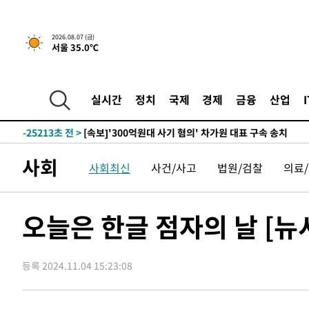
2026.08.07 (금)
서울 35.0℃
-8299초 전 >
[속보] 뉴욕증시, 일제 하락 마감…나스닥 0.06%↓
-29497초 전 >
[속보]'채상병 순직 책임' 임성근, 항소심도 징역 3년
-29363초 전 >
[속보]종합특검, '관저이전 봐주기 감사' 유병호 구속기소
실시간
정치
국제
경제
금융
산업
-25963초 전 >
민주 콩고 에볼라환자 4천명 돌파, 4053명 발생 1850명
-25213초 전 >
[속보]'300억원대 사기 혐의' 차가원 대표 구속 송치
-24407초 전 >
"미 전국적 살모네라 식중독 원인은 멕시코산 할라피뇨"--
사회
사회최신
사건/사고
법원/검찰
의료
-22920초 전 >
[속보]경찰·노동부, HL만도 평택사업장 끼임 사망 관련
-22801초 전 >
[속보]합수본, '투표율 허위 입력' 중앙·서울·경기도 선관
압수수색
-22556초 전 >
[속보]원·달러 환율, 오전 9시 1423.8원
오늘은 한글 점자의 날 [뉴시
-22352초 전 >
[속보]삼성전자·SK하이닉스 동반 강보합…1%대 상승 
-22338초 전 >
[속보]코스닥, 5.95포인트(0.74%) 상승한 807.62개장
등록 2024.11.04 15:23:08
-22306초 전 >
[속보]코스피, 6300선 재탈환…1.09% 오른 6365.07 
-19471초 전 >
시리아 다마스쿠스 교외에서 미니버스 폭발.. 14명 부상, 
태
-18769초 전 >
입추에도 극한더위…서울 낮 39도 '폭염중대경보'