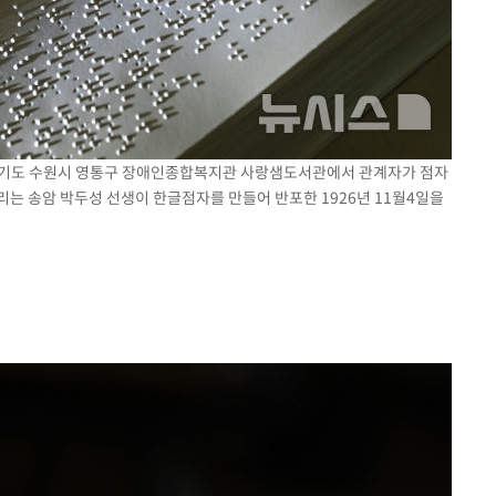
일 경기도 수원시 영통구 장애인종합복지관 사랑샘도서관에서 관계자가 점자
는 송암 박두성 선생이 한글점자를 만들어 반포한 1926년 11월4일을