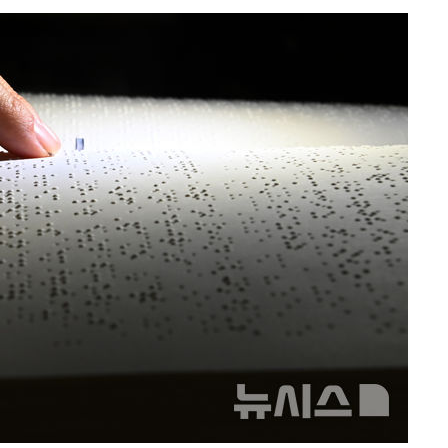
에서 두차
20일 후
 사망
 CDC
 압수수색
위 등 9곳
출발
개장
3명은 중