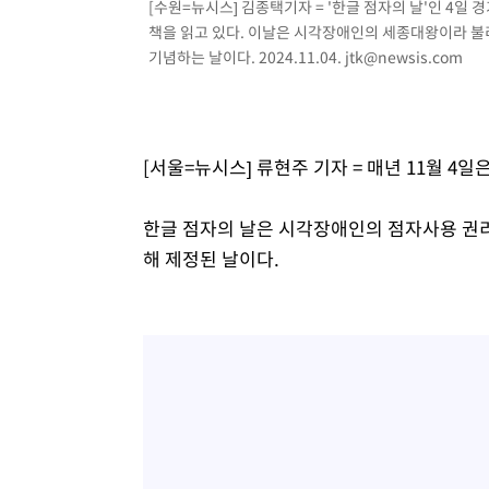
[수원=뉴시스] 김종택기자 = '한글 점자의 날'인 4
태
-18769초 전 >
입추에도 극한더위…서울 낮 39도 '폭염중대경보'
책을 읽고 있다. 이날은 시각장애인의 세종대왕이라 불리
-13733초 전 >
이란, 호르무즈서 "적국 목표물들"과 대치로 남부 케슘섬
기념하는 날이다. 2024.11.04.
jtk@newsis.com
례 큰 폭발음
-12448초 전 >
[속보]美, 폴리실리콘 수입 규제…파생제품 15% 관세, 1
발효
-10599초 전 >
[속보]트럼프, 美 원정출산 금지 행정명령 서명
-8299초 전 >
[속보] 뉴욕증시, 일제 하락 마감…나스닥 0.06%↓
[서울=뉴시스] 류현주 기자 = 매년 11월 4일
한글 점자의 날은 시각장애인의 점자사용 권리
해 제정된 날이다.