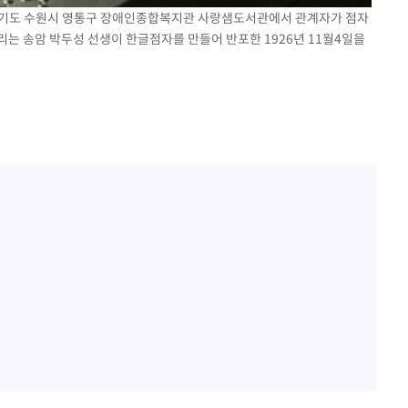
일 경기도 수원시 영통구 장애인종합복지관 사랑샘도서관에서 관계자가 점자
는 송암 박두성 선생이 한글점자를 만들어 반포한 1926년 11월4일을