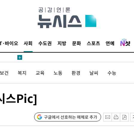
IT·바이오
사회
수도권
지방
문화
스포츠
연예
 사망
 CDC
/보건
복지
교육
노동
환경
날씨
수능
 압수수색
위 등 9곳
스Pic]
출발
개장
구글에서 선호하는 매체로 추가
3명은 중