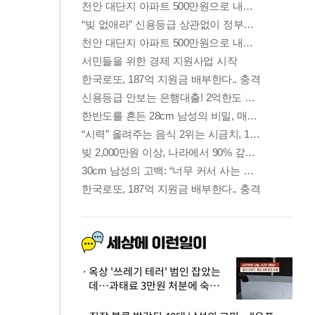
옥상 '쓰레기 테러' 범인 잡았는
데…과태료 3만원 처분에 숙박업
주 허탈