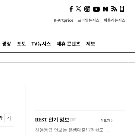
시, 스마트폰 액세서리에
NFC 더했다
K-Artprice
프라임뉴시스
위클리뉴시스
광장
포토
TV뉴시스
제휴 콘텐츠
제보