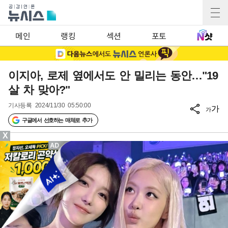
메인
랭킹
섹션
포토
이지아, 로제 옆에서도 안 밀리는 동안…"19
살 차 맞아?"
기사등록
2024/11/30 05:50:00
가
가
구글에서 선호하는 매체로 추가
X