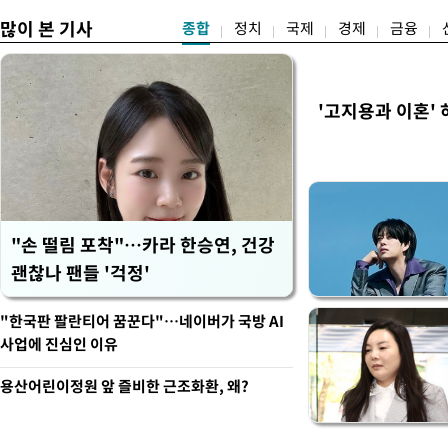
많이 본 기사
종합
정치
국제
경제
금융
'고지용과 이혼' 
"손 떨림 포착"…카라 한승연, 건강
괜찮나 팬들 '걱정'
"한국판 팔란티어 꿈꾼다"…네이버가 국방 AI
사업에 진심인 이유
용산어린이정원 앞 즐비한 근조화환, 왜?