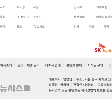
사회
수도권
지방
인터뷰
기획특집
문화
IT·바이오
스포츠
섹션코너
데일리뉴시
연예
포토
TV뉴시스
인사
부고
동정
회사소개
광고 · 제휴 문의
제휴사 안내
콘텐츠 판매
저작권 규약
고
대표이사 : 염영남
주소 : 서울 중구 퇴계로 1
발행인 : 염영남
편집인 : 염영남
고충처리인
뉴시스의 모든 콘텐츠는 저작권법의 보호를 받는 바, 무