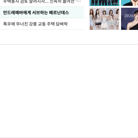
주택용지 검토 알려지자... 신속히 늘어선 '근조화환'
안드레예바에게 서브하는 페르난데스
폭우에 무너진 강릉 교동 주택 담벼락