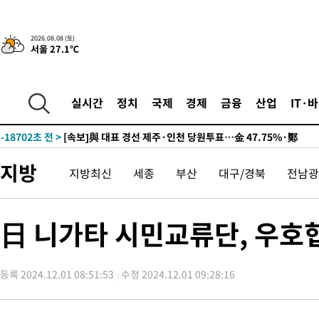
2026.08.08 (토)
서울 27.1℃
8시간 전 >
[속보]뉴욕증시 상승 마감…S&P 0.6% 나스닥 1.3%↑
-28420초 전 >
이란 "호르무즈 재개방 합의 근접…美 배상 선행돼야"
-19467초 전 >
[속보]與최고위원 제주·인천 순회경선…박선원·최민희·서미
실시간
정치
국제
경제
금융
산업
IT·
한민수·김용 순
-19420초 전 >
[속보]김민석, 與 전대 당원투표 누적 득표율 45.42%로 1위…
청래 44.56%
-18702초 전 >
[속보]與 대표 경선 제주·인천 당원투표…金 47.75%·鄭
42.08%·宋 10.17%
-18236초 전 >
이강인 "아틀레티코 이적 기뻐…등번호 7번 의미보단 팀 위해 
지방
지방최신
세종
부산
대구/경북
전남광
것"
-18171초 전 >
[속보]與 당대표 경선, 제주·인천 권리당원 투표 김민석 승리
-11945초 전 >
낮 최고 35도 '무더위'…동해안 시간당 30㎜ '강한 비'[내일날
-11215초 전 >
[속보]이강인 "감독님이 원하는 마음 느꼈고, 많은 트로피 원해
日 니가타 시민교류단, 우호
틀레티코 이적"
-10997초 전 >
수도권 40도 육박 '펄펄'…동해안 일부 지역엔 호의주의보
-9966초 전 >
온열질환 사망자 3명 늘어…누적 환자 3000명 돌파
등록 2024.12.01 08:51:53
수정 2024.12.01 09:28:16
-3911초 전 >
강릉에 시간당 81.4㎜ 물폭탄…도로 잠기고 담벼락 붕괴
-18초 전 >
백운산서 80년근 천종산삼 9뿌리 발견…감정가 1.3억원
37분 전 >
선재도서 해루질 나섰다 실종 60대, 닷새 만에 숨진 채 발견