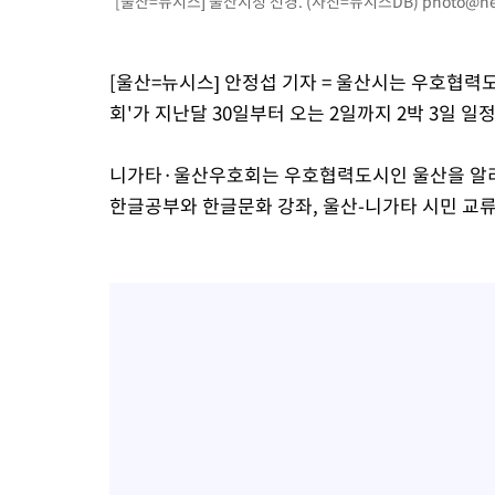
[울산=뉴시스] 울산시청 전경. (사진=뉴시스DB)
photo@ne
-9966초 전 >
온열질환 사망자 3명 늘어…누적 환자 3000명 돌파
-3911초 전 >
강릉에 시간당 81.4㎜ 물폭탄…도로 잠기고 담벼락 붕괴
[울산=뉴시스] 안정섭 기자 = 울산시는 우호협
-18초 전 >
백운산서 80년근 천종산삼 9뿌리 발견…감정가 1.3억원
회'가 지난달 30일부터 오는 2일까지 2박 3일 일
37분 전 >
선재도서 해루질 나섰다 실종 60대, 닷새 만에 숨진 채 발견
1시간 전 >
남자 농구, 나고야 아시안게임서 '홈팀' 일본과 한일전
니가타·울산우호회는 우호협력도시인 울산을 알
1시간 전 >
여수 오동도 해상서 모터보트 전복…1명 사망·1명 실종
한글공부와 한글문화 강좌, 울산-니가타 시민 교
2시간 전 >
극한폭염 한풀 꺾이지만…'낮 최고 35도' 무더위, 열대야 계속[다
날씨]
3시간 전 >
축구협회 "압수수색·성접대 논란 사과…쇄신의 기회로 삼겠다"
3시간 전 >
[속보]'압수수색·성접대 논란' 축구협회 "실망과 걱정 안겨드려 죄
6시간 전 >
'최고 37도' 폭염 지속…강원동해안 최대 150㎜ 비
8시간 전 >
[속보]뉴욕증시 상승 마감…S&P 0.6% 나스닥 1.3%↑