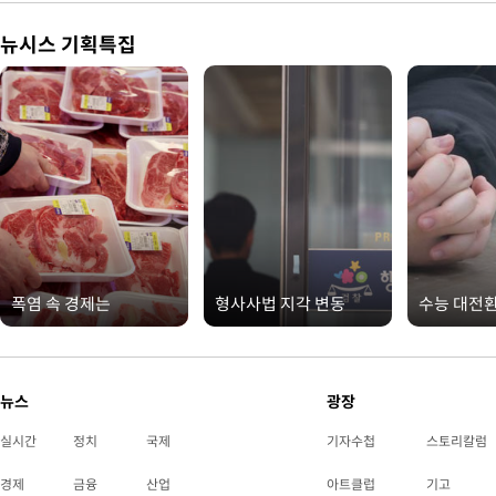
뉴시스 기획특집
폭염 속 경제는
형사사법 지각 변동
수능 대전
뉴스
광장
실시간
정치
국제
기자수첩
스토리칼럼
경제
금융
산업
아트클럽
기고