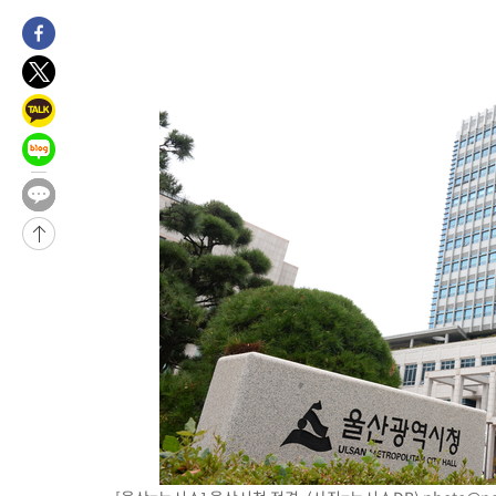
1시간 전 >
남자 농구, 나고야 아시안게임서 '홈팀' 일본과 한일전
1시간 전 >
여수 오동도 해상서 모터보트 전복…1명 사망·1명 실종
2시간 전 >
극한폭염 한풀 꺾이지만…'낮 최고 35도' 무더위, 열대야 계속[다
날씨]
3시간 전 >
축구협회 "압수수색·성접대 논란 사과…쇄신의 기회로 삼겠다"
3시간 전 >
[속보]'압수수색·성접대 논란' 축구협회 "실망과 걱정 안겨드려 죄
6시간 전 >
'최고 37도' 폭염 지속…강원동해안 최대 150㎜ 비
8시간 전 >
[속보]뉴욕증시 상승 마감…S&P 0.6% 나스닥 1.3%↑
-28420초 전 >
이란 "호르무즈 재개방 합의 근접…美 배상 선행돼야"
-19467초 전 >
[속보]與최고위원 제주·인천 순회경선…박선원·최민희·서미
한민수·김용 순
-19420초 전 >
[속보]김민석, 與 전대 당원투표 누적 득표율 45.42%로 1위…
청래 44.56%
-18702초 전 >
[속보]與 대표 경선 제주·인천 당원투표…金 47.75%·鄭
42.08%·宋 10.17%
-18236초 전 >
이강인 "아틀레티코 이적 기뻐…등번호 7번 의미보단 팀 위해 
것"
-18171초 전 >
[속보]與 당대표 경선, 제주·인천 권리당원 투표 김민석 승리
-11945초 전 >
낮 최고 35도 '무더위'…동해안 시간당 30㎜ '강한 비'[내일날
-11215초 전 >
[속보]이강인 "감독님이 원하는 마음 느꼈고, 많은 트로피 원해
틀레티코 이적"
-10997초 전 >
수도권 40도 육박 '펄펄'…동해안 일부 지역엔 호의주의보