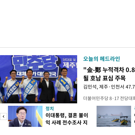
오늘의 헤드라인
"金-鄭 누적격차 0.
될 호남 표심 주목
김민석, 제주·인천서 47.
더불어민주당 8·17 전당대
보가 8일 제주·인천 지역 순
정치
다. 앞서 정청래 후보 우세
이대통령, 결혼 불이
·울산·경남 경선에서 1승 1
익 사례 전수조사 지
제주·인천 경선에서 이기며 '
시
만 두 후보 간 누적 득표율 차