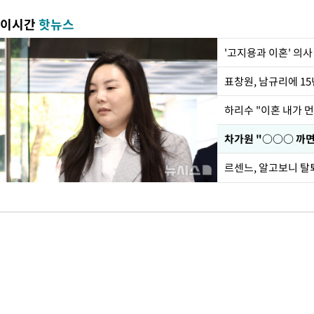
이시간
핫뉴스
'고지용과 이혼' 의사
하리수 "이혼 내가 
르센느, 알고보니 탈