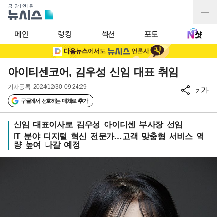
메인
랭킹
섹션
포토
아이티센코어, 김우성 신임 대표 취임
기사등록
2024/12/30 09:24:29
가
가
구글에서 선호하는 매체로 추가
신임 대표이사로 김우성 아이티센 부사장 선임
IT 분야 디지털 혁신 전문가…고객 맞춤형 서비스 역
량 높여 나갈 예정