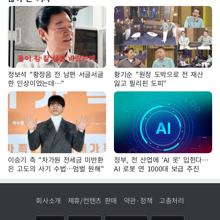
정보석 "황정음 전 남편 서글서글
황기순 "원정 도박으로 전 재산
한 인상이었는데…"
잃고 필리핀 도피"
이승기 측 "차가원 전세금 미반환
정부, 전 산업에 'AI 옷' 입힌다…
은 고도의 사기 수법…엄벌 원해"
AI 로봇 연 1000대 보급 추진
회사소개
제휴/컨텐츠 판매
약관·정책
고충처리