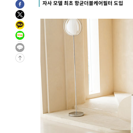
자사 모델 최초 항균더블케어필터 도입
2시간 전 >
[속보]종합특검, 대검 추가 압수수색…내란 중요임무종사 혐
3시간 전 >
[속보]코스닥, 800p 회복…0.26% 오른 801.67 마감
3시간 전 >
[속보]코스피, 301.88포인트(4.58%) 내린 6296.38 마감
3시간 전 >
[속보]원·달러 환율, 0.7원 내린 1423.8원 마감
4시간 전 >
"여기 떨어졌다"…다누리, 스페이스X 로켓 달 충돌 흔적 포착
5시간 전 >
손흥민, 5경기 연속골 실패…LAFC는 승부차기 끝 과달라하라
7시간 전 >
내일까지 39도 '펄펄'…기상청 "태풍 지나며 폭염 잠시 꺾인
-12059초 전 >
'월드컵 탈락 후폭풍' 축구협회…11시간 걸린 초유의 압
합)
-11495초 전 >
[속보] 뉴욕증시, 혼조 출발…나스닥 0.3%↓, 다우 0.1
-10288초 전 >
축구협회, 15년 전 심판 성 접대 파문에 "현재는 내부 지
-8973초 전 >
경찰, '홍명보는 2순위' 결론냈던 스포츠윤리센터도 압수
1시간 전 >
[속보]합참 "北 발사체는 단거리탄도미사일…감시·경계태세
1시간 전 >
日방위성, 北이 동해로 쏜 발사체는 탄도미사일 가능성
2시간 전 >
[속보] SKT, 에이닷 서비스 장애 발생…"원인 파악 중"
2시간 전 >
[속보]합참 "북, 동해상으로 미상 발사체 발사"
2시간 전 >
'낮 최고 39도' 불볕더위…한밤 열대야도 계속[내일날씨]