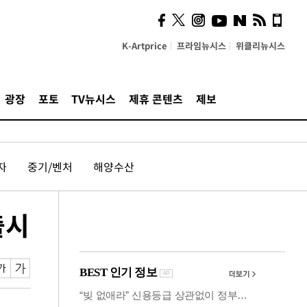
의견, 국토부·LH에 충실히
전달할 것"
K-Artprice
프라임뉴시스
위클리뉴시스
광장
포토
TV뉴시스
제휴 콘텐츠
제보
자
중기/벤처
해양수산
출시