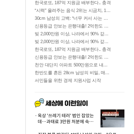
옥상 '쓰레기 테러' 범인 잡았는
데…과태료 3만원 처분에 숙박업
주 허탈