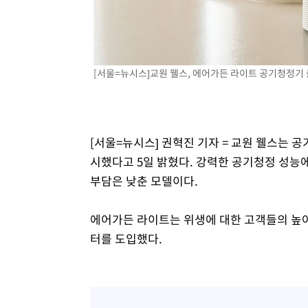
2시간 전 >
[속보]7~9일 프로야구 3연전도 폭염 취소…11일 재개
2시간 전 >
"韓 외환시장 개입 관측 배경엔 美의 대한국 무역적자 있어"
2시간 전 >
'월드컵 탈락 후폭풍' 축구협회…초유의 압수수색에 '충격·당
[서울=뉴시스]교원 웰스, 에어가든 라이트 공기청정기 출시.
2시간 전 >
서울 낮 37.9도, 올여름 최고치 경신…영등포 순간 '40도'
2시간 전 >
[속보]종합특검, 대검 추가 압수수색…내란 중요임무종사 혐
3시간 전 >
[속보]코스닥, 800p 회복…0.26% 오른 801.67 마감
3시간 전 >
[속보]코스피, 301.88포인트(4.58%) 내린 6296.38 마감
[서울=뉴시스] 권혁진 기자 = 교원 웰스는 공
3시간 전 >
[속보]원·달러 환율, 0.7원 내린 1423.8원 마감
시했다고 5일 밝혔다. 강력한 공기청정 성
4시간 전 >
"여기 떨어졌다"…다누리, 스페이스X 로켓 달 충돌 흔적 포착
부담은 낮춘 모델이다.
5시간 전 >
손흥민, 5경기 연속골 실패…LAFC는 승부차기 끝 과달라하라
7시간 전 >
내일까지 39도 '펄펄'…기상청 "태풍 지나며 폭염 잠시 꺾인
에어가든 라이트는 위생에 대한 고객들의 높
터를 도입했다.