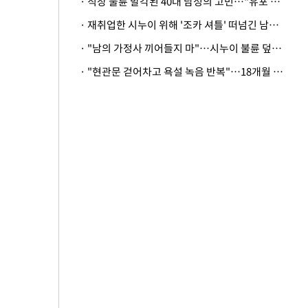
· 직장 불륜 발각된 40대 남성의 고민…"유포 동료 명예훼손·협박죄 고소 가능할까"
· 재취업한 시누이 위해 '조카 셔틀' 떠넘긴 남편…아내 "난 못한다"
· "남의 가정사 끼어들지 마"…시누이 불륜 덮으려는 남편에 억울한 아내
· "현관문 걷어차고 욕설 녹음 반복"…18개월 아기 키우는 집 뒤흔든 '앞집의 비극'