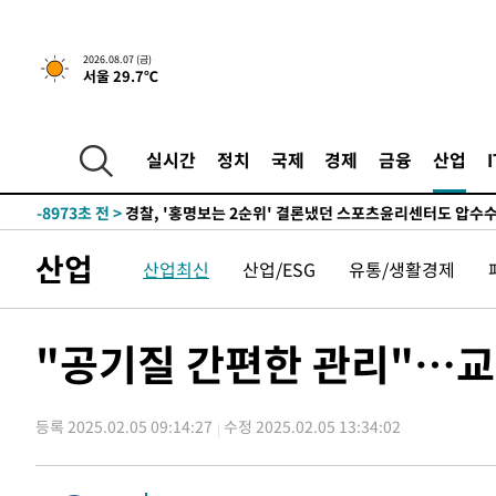
2026.08.07 (금)
서울 29.7℃
7시간 전 >
내일까지 39도 '펄펄'…기상청 "태풍 지나며 폭염 잠시 꺾인
-12059초 전 >
'월드컵 탈락 후폭풍' 축구협회…11시간 걸린 초유의 압
합)
-11495초 전 >
[속보] 뉴욕증시, 혼조 출발…나스닥 0.3%↓, 다우 0.1
실시간
정치
국제
경제
금융
산업
-10288초 전 >
축구협회, 15년 전 심판 성 접대 파문에 "현재는 내부 지
-8973초 전 >
경찰, '홍명보는 2순위' 결론냈던 스포츠윤리센터도 압수
1시간 전 >
[속보]합참 "北 발사체는 단거리탄도미사일…감시·경계태세
산업
산업최신
산업/ESG
유통/생활경제
1시간 전 >
日방위성, 北이 동해로 쏜 발사체는 탄도미사일 가능성
2시간 전 >
[속보] SKT, 에이닷 서비스 장애 발생…"원인 파악 중"
2시간 전 >
[속보]합참 "북, 동해상으로 미상 발사체 발사"
"공기질 간편한 관리"…교원
2시간 전 >
'낮 최고 39도' 불볕더위…한밤 열대야도 계속[내일날씨]
2시간 전 >
[속보]7~9일 프로야구 3연전도 폭염 취소…11일 재개
등록 2025.02.05 09:14:27
수정 2025.02.05 13:34:02
2시간 전 >
"韓 외환시장 개입 관측 배경엔 美의 대한국 무역적자 있어"
2시간 전 >
'월드컵 탈락 후폭풍' 축구협회…초유의 압수수색에 '충격·당
2시간 전 >
서울 낮 37.9도, 올여름 최고치 경신…영등포 순간 '40도'