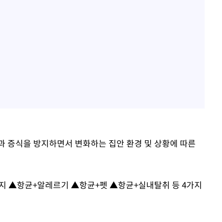
과 증식을 방지하면서 변화하는 집안 환경 및 상황에 따른
지 ▲항균+알레르기 ▲항균+펫 ▲항균+실내탈취 등 4가지