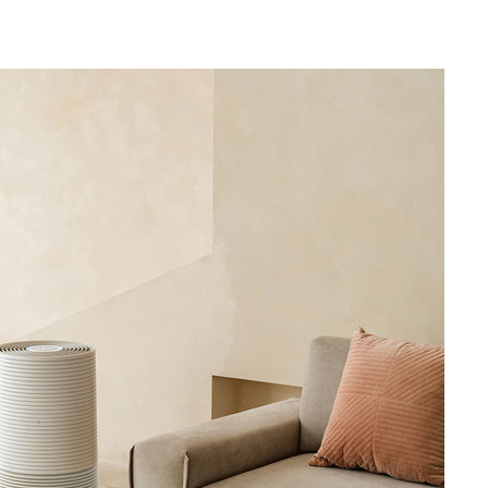
의
 격파
다"
수수색(종
4%↑
침 준수"
수색
 강화"