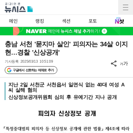
메인
랭킹
섹션
포토
충남 서천 '묻지마 살인' 피의자는 34살 이지
현…경찰 '신상공개'
기사등록
2025/03/13 10:51:09
가
가
구글에서 선호하는 매체로 추가
지난 2일 서천군 서천읍서 일면식 없는 40대 여성 A
씨 살해 혐의
신상정보공개위원회 심의 후 유예기간 지나 공개