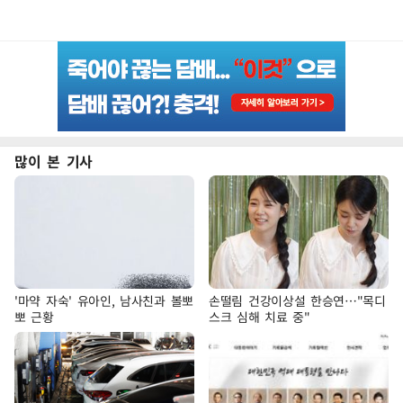
많이 본 기사
'마약 자숙' 유아인, 남사친과 볼뽀
손떨림 건강이상설 한승연…"목디
뽀 근황
스크 심해 치료 중"