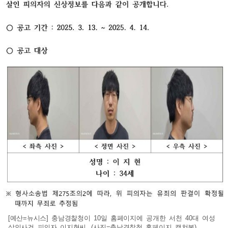
[예산=뉴시스] 충남경찰청이 10일 홈페이지에 공개한 서천 40대 여성
살인사건 피의자 이지현씨. (사진=충남경찰청 홈페이지 캡쳐본)