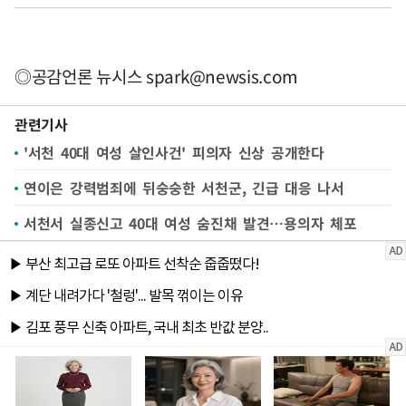
◎공감언론 뉴시스
spark@newsis.com
관련기사
'서천 40대 여성 살인사건' 피의자 신상 공개한다
연이은 강력범죄에 뒤숭숭한 서천군, 긴급 대응 나서
서천서 실종신고 40대 여성 숨진채 발견…용의자 체포