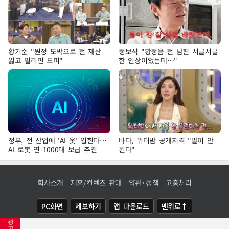
황기순 "원정 도박으로 전 재산
정보석 "황정음 전 남편 서글서글
잃고 필리핀 도피"
한 인상이었는데…"
정부, 전 산업에 'AI 옷' 입힌다…
바다, 워터밤 공개저격 "말이 안
AI 로봇 연 1000대 보급 추진
된다"
회사소개
제휴/컨텐츠 판매
약관·정책
고충처리
PC화면
제보하기
앱 다운로드
맨위로↑
광
COPYRIGHTⓒ
NEWSIS
ALL RIGHTS RESERVED.
고