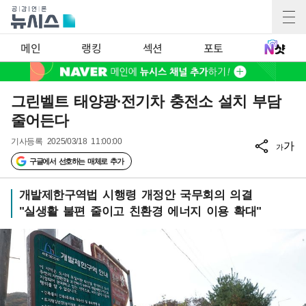
메인
랭킹
섹션
포토
그린벨트 태양광·전기차 충전소 설치 부담
줄어든다
기사등록
2025/03/18 11:00:00
가
가
구글에서 선호하는 매체로 추가
개발제한구역법 시행령 개정안 국무회의 의결
"실생활 불편 줄이고 친환경 에너지 이용 확대"