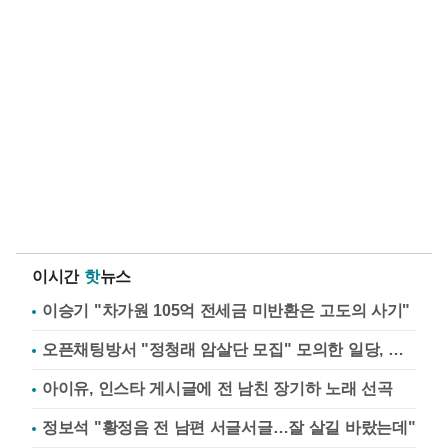
이시간
핫
뉴스
이승기 "차가원 105억 전세금 미반환은 고도의 사기"
오픈채팅방서 "정청래 암살단 모집" 모의한 일당, 불구속 송치
아이유, 인스타 게시글에 전 남친 장기하 노래 선곡
정보석 "황정음 전 남편 서글서글…잘 살길 바랐는데"