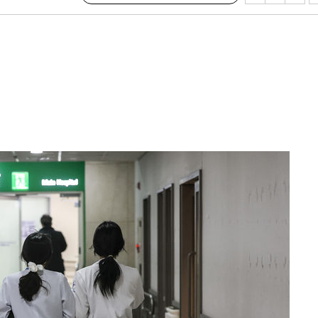
설 '온도
사건
" 밝혀
발로 부상
 논의
밀정보, 언
 있어”