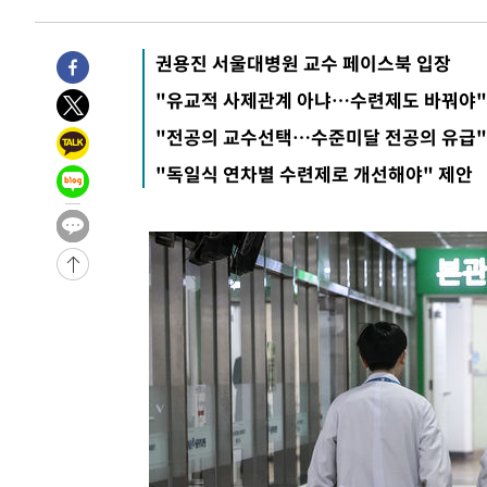
-7711초 전 >
'여긴 20도, 저긴 50도'…열화상 카메라로 본 폭염 저감시
차'
-7182초 전 >
콜롬비아 신임 우파 대통령 취임 하루만에 차량폭탄 폭발 
권용진 서울대병원 교수 페이스북 입장
-776초 전 >
튀르키예 외무장관, "메카 3국 방위협정은 이란이 목표 아냐 
"유교적 사제관계 아냐…수련제도 바꿔야"
33분 전 >
이군이 불법 군시설 건설한 레바논 남부에서 레바논군 3명 폭
"전공의 교수선택…수준미달 전공의 유급"
1시간 전 >
[속보]美중부 사령관, 이스라엘 긴급방문 다중화된 전선 상황
"독일식 연차별 수련제로 개선해야" 제안
1시간 전 >
美 국방부, 켄달 전 공군장관 보안허가 취소…“에어포스원 기
론 누출”
1시간 전 >
‘축구의 신’ 아르헨티나 축구 선수 메시의 부친 지병 별세
1시간 전 >
“美 이란전 무기 소진…북한과 분쟁시 주한 미군 취약해질 수