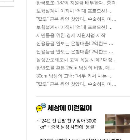
"24년 전 펜팔 친구 찾아 3000
㎞"…중국 남성 사연에 '뭉클'