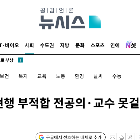
리(종합)
개
급대우'
설 '온도
사건
IT·바이오
사회
수도권
지방
문화
스포츠
연예
" 밝혀
발로 부상
 논의
/보건
복지
교육
노동
환경
날씨
수능
밀정보, 언
 있어”
현행 부적합 전공의·교수 못걸
 차에 첫
동'
리(종합)
개
구글에서 선호하는 매체로 추가
급대우'