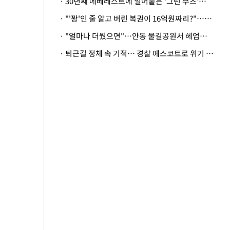
· 30년째 에베레스트에 얼어붙은 '그린 부츠'…드디어 가족 품으로
· "'꽝'인 줄 알고 버린 복권이 16억원짜리?"…극적으로 되찾은 사연
· "얼마나 더웠으면"…안동 물길공원서 헤엄친 구렁이 '소동'
· 퇴근길 정체 속 기적… 경찰 에스코트로 위기 넘긴 생후 2일 신생아