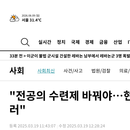
-22785초 전 >
손흥민, 68분 뛰고 2경기 침묵…LAFC, 톨루카에 1-0 승
-22057초 전 >
'2경기 연속 침묵' 손흥민, 톨루카전 68분만 뛰고 슈팅 0
2026.08.09 (일)
서울 31.4℃
-20809초 전 >
이강인, 오늘 서울서 AT마드리드 입단식…'전례 없는 특
-7691초 전 >
'여긴 20도, 저긴 50도'…열화상 카메라로 본 폭염 저감시
차'
-7162초 전 >
콜롬비아 신임 우파 대통령 취임 하루만에 차량폭탄 폭발 
실시간
정치
국제
경제
금융
산업
-756초 전 >
튀르키예 외무장관, "메카 3국 방위협정은 이란이 목표 아냐 
33분 전 >
이군이 불법 군시설 건설한 레바논 남부에서 레바논군 3명 폭
1시간 전 >
[속보]美중부 사령관, 이스라엘 긴급방문 다중화된 전선 상황
사회
사회최신
사건/사고
법원/검찰
의료
1시간 전 >
美 국방부, 켄달 전 공군장관 보안허가 취소…“에어포스원 기
론 누출”
1시간 전 >
‘축구의 신’ 아르헨티나 축구 선수 메시의 부친 지병 별세
1시간 전 >
“美 이란전 무기 소진…북한과 분쟁시 주한 미군 취약해질 수
"전공의 수련제 바꿔야…
-27513초 전 >
[속보]장은수, KLPGA 제주삼다수 역전 우승…데뷔 10년
정상
러"
-22878초 전 >
"얼마나 더웠으면"…안동 물길공원서 헤엄친 구렁이 '소
-22805초 전 >
손흥민, 68분 뛰고 2경기 침묵…LAFC, 톨루카에 1-0 승
-22077초 전 >
'2경기 연속 침묵' 손흥민, 톨루카전 68분만 뛰고 슈팅 0
등록 2025.03.19 11:43:07
수정 2025.03.19 12:28:24
-20829초 전 >
이강인, 오늘 서울서 AT마드리드 입단식…'전례 없는 특