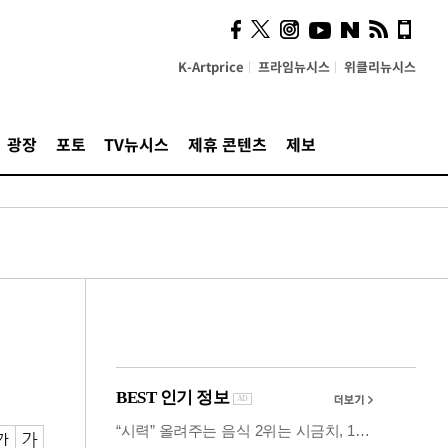
사이 해답 찾았죠"…알을
깨고 나온 '초자아'
K-Artprice
프라임뉴시스
위클리뉴시스
광장
포토
TV뉴시스
제휴 콘텐츠
제보