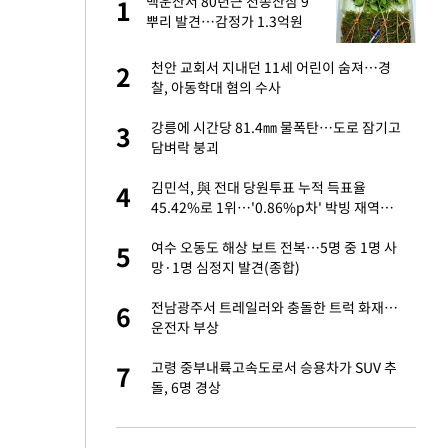
 출
백운산서 80년근 천종산삼 9
1
1
뿌리 발견…감정가 1.3억원
승연, 건강 괜찮나
천안 교회서 지내던 11세 어린이 숨져…경
2
2
찰, 아동학대 혐의 수사
절 태극기 현수막에
강릉에 시간당 81.4㎜ 물폭탄…도로 잠기고
3
3
담벼락 붕괴
 다 죽어"…전세금
김민석, 與 전대 당원투표 누적 득표율
4
4
45.42%로 1위…'0.86%p차' 박빙 재역전
(종합2보)
근조화환, 왜?[뉴
여수 오동도 해상 보트 전복…5명 중 1명 사
5
5
망·1명 심정지 발견(종합)
대 의혹'…2002
전남광주서 트레일러와 충돌한 트럭 화재…
6
6
운전자 부상
임서 '홈팀' 일본
고령 중부내륙고속도로서 승용차가 SUV 추
7
7
돌, 6명 경상