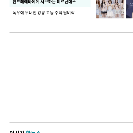
안드레예바에게 서브하는 페르난데스
폭우에 무너진 강릉 교동 주택 담벼락
이시간
핫뉴스