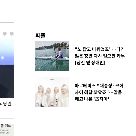
피플
"노 잡고 바뀌었죠"…다리
잃은 청년 다시 일으킨 카누
[당신 옆 장애인]
아르테미스 "대중성·코어
사이 해답 찾았죠"…알을
깨고 나온 '초자아'
권리당원
무더위 잊는 도심형 여름 축제 '2026 서울 바캉스
용산어린이정원 앞
페스티벌'