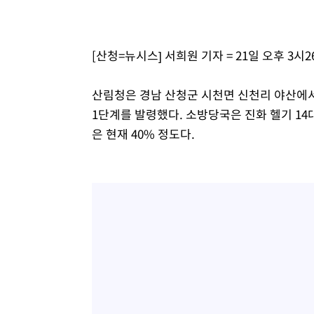
-4695초 전 >
온열질환 사망자 3명 늘어…누적 환자 3000명 돌파
22분 전 >
강릉에 시간당 81.4㎜ 물폭탄…도로 잠기고 담벼락 붕괴
[산청=뉴시스] 서희원 기자 = 21일 오후 3
1시간 전 >
백운산서 80년근 천종산삼 9뿌리 발견…감정가 1.3억원
2시간 전 >
선재도서 해루질 나섰다 실종 60대, 닷새 만에 숨진 채 발견
산림청은 경남 산청군 시천면 신천리 야산에서
2시간 전 >
남자 농구, 나고야 아시안게임서 '홈팀' 일본과 한일전
1단계를 발령했다. 소방당국은 진화 헬기 14대,
2시간 전 >
여수 오동도 해상서 모터보트 전복…1명 사망·1명 실종
은 현재 40% 정도다.
4시간 전 >
극한폭염 한풀 꺾이지만…'낮 최고 35도' 무더위, 열대야 계
날씨]
4시간 전 >
축구협회 "압수수색·성접대 논란 사과…쇄신의 기회로 삼겠
5시간 전 >
[속보]'압수수색·성접대 논란' 축구협회 "실망과 걱정 안겨드
8시간 전 >
'최고 37도' 폭염 지속…강원동해안 최대 150㎜ 비
10시간 전 >
[속보]뉴욕증시 상승 마감…S&P 0.6% 나스닥 1.3%↑