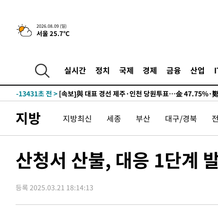
2026.08.09 (일)
서울 25.7℃
10시간 전 >
[속보]뉴욕증시 상승 마감…S&P 0.6% 나스닥 1.3%↑
-23149초 전 >
이란 "호르무즈 재개방 합의 근접…美 배상 선행돼야"
-14196초 전 >
[속보]與최고위원 제주·인천 순회경선…박선원·최민희
실시간
정치
국제
경제
금융
산업
한민수·김용 순
-14149초 전 >
[속보]김민석, 與 전대 당원투표 누적 득표율 45.42%로 
청래 44.56%
-13431초 전 >
[속보]與 대표 경선 제주·인천 당원투표…金 47.75%·
42.08%·宋 10.17%
-12965초 전 >
이강인 "아틀레티코 이적 기뻐…등번호 7번 의미보단 팀 
지방
지방최신
세종
부산
대구/경북
것"
-12900초 전 >
[속보]與 당대표 경선, 제주·인천 권리당원 투표 김민석 
-6674초 전 >
낮 최고 35도 '무더위'…동해안 시간당 30㎜ '강한 비'[내
-5944초 전 >
[속보]이강인 "감독님이 원하는 마음 느꼈고, 많은 트로피 
산청서 산불, 대응 1단계
레티코 이적"
-5726초 전 >
수도권 40도 육박 '펄펄'…동해안 일부 지역엔 호의주의보
-4695초 전 >
온열질환 사망자 3명 늘어…누적 환자 3000명 돌파
등록 2025.03.21 18:14:13
22분 전 >
강릉에 시간당 81.4㎜ 물폭탄…도로 잠기고 담벼락 붕괴
1시간 전 >
백운산서 80년근 천종산삼 9뿌리 발견…감정가 1.3억원
2시간 전 >
선재도서 해루질 나섰다 실종 60대, 닷새 만에 숨진 채 발견