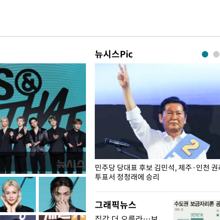
뉴시스Pic
슨 일이? [뉴시스국회토pic]
민주당 당대표 후보 김민석, 제주·인천 
투표서 정청래에 승리
그래픽뉴스
집값 더 오를라…보