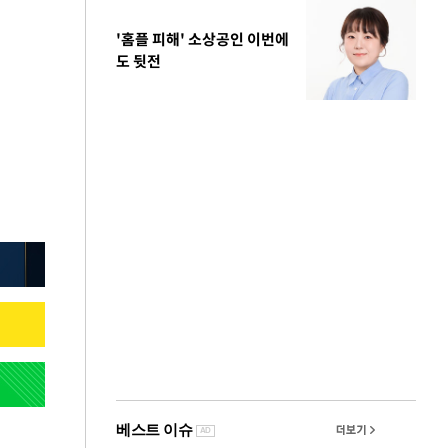
'홈플 피해' 소상공인 이번에
도 뒷전