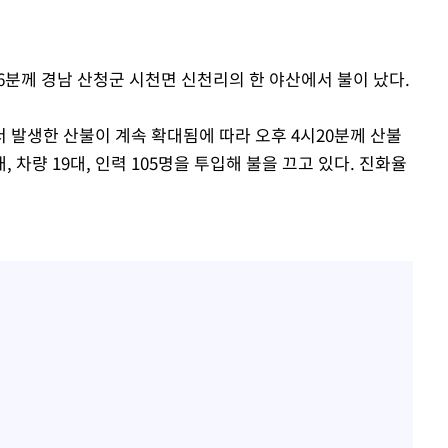
'고지용과 이혼' 허양임, 새
1
발했다
"손 떨림 포착"…카라 한
2
시26분께 경남 산청군 시천면 신천리의 한 야산에서 불이 났다.
팬들 '걱정'
김희철, 거꾸로 걸린 광복
3
 발생한 산불이 계속 확대됨에 따라 오후 4시20분께 산불
"X돌았네"
 차량 19대, 인력 105명을 투입해 불을 끄고 있다. 진화율
차가원 "○○○ 까면 주변
4
속[다음주
미반환 속 녹취 폭로 파장
다"
용산어린이정원 앞 즐비한 
려 죄송"
5
시스Pic]
외신 주목한 '축구협회 성접
6
한일월드컵까지 소환
남자 농구, 나고야 아시안게
7
과 한일전