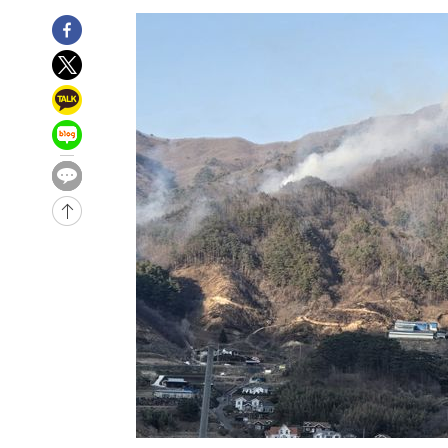
2시간 전 >
남자 농구, 나고야 아시안게임서 '홈팀' 일본과 한일전
2시간 전 >
여수 오동도 해상서 모터보트 전복…1명 사망·1명 실종
4시간 전 >
극한폭염 한풀 꺾이지만…'낮 최고 35도' 무더위, 열대야 계
날씨]
4시간 전 >
축구협회 "압수수색·성접대 논란 사과…쇄신의 기회로 삼겠
5시간 전 >
[속보]'압수수색·성접대 논란' 축구협회 "실망과 걱정 안겨드
8시간 전 >
'최고 37도' 폭염 지속…강원동해안 최대 150㎜ 비
10시간 전 >
[속보]뉴욕증시 상승 마감…S&P 0.6% 나스닥 1.3%↑
-23149초 전 >
이란 "호르무즈 재개방 합의 근접…美 배상 선행돼야"
-14196초 전 >
[속보]與최고위원 제주·인천 순회경선…박선원·최민희
한민수·김용 순
-14149초 전 >
[속보]김민석, 與 전대 당원투표 누적 득표율 45.42%로 
청래 44.56%
-13431초 전 >
[속보]與 대표 경선 제주·인천 당원투표…金 47.75%·
42.08%·宋 10.17%
-12965초 전 >
이강인 "아틀레티코 이적 기뻐…등번호 7번 의미보단 팀 
것"
-12900초 전 >
[속보]與 당대표 경선, 제주·인천 권리당원 투표 김민석 
-6674초 전 >
낮 최고 35도 '무더위'…동해안 시간당 30㎜ '강한 비'[내
-5944초 전 >
[속보]이강인 "감독님이 원하는 마음 느꼈고, 많은 트로피 
레티코 이적"
-5726초 전 >
수도권 40도 육박 '펄펄'…동해안 일부 지역엔 호의주의보