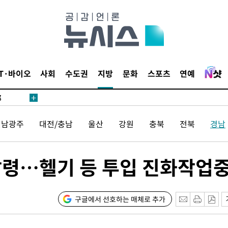
·서미화·
IT·바이오
사회
수도권
지방
문화
스포츠
연예
1위… 정
鄭
위해 뛸
전남광주
대전/충남
울산
강원
충북
전북
경남
승리
일날씨]
원해 아틀
 발령…헬기 등 투입 진화작업
구글에서 선호하는 매체로 추가