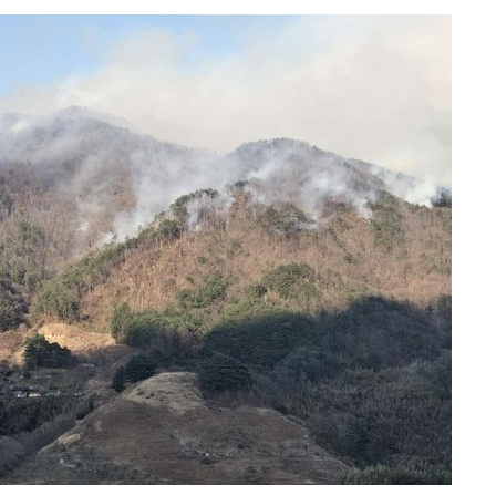
속[다음주
다"
려 죄송"
·서미화·
1위… 정
鄭
위해 뛸
승리
일날씨]
원해 아틀