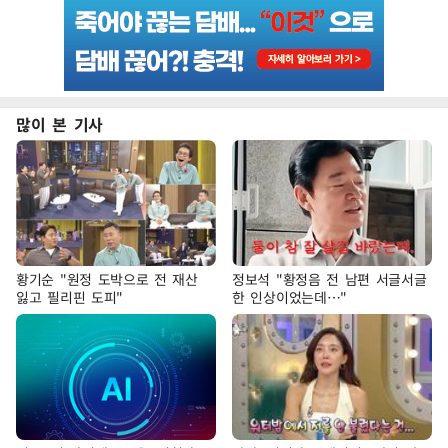
많이 본 기사
황기순 "원정 도박으로 전 재산
정보석 "황정음 전 남편 서글서글
잃고 필리핀 도피"
한 인상이었는데…"