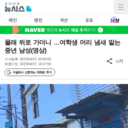
메인
랭킹
섹션
포토
몰래 뒤로 가더니 …여학생 머리 냄새 맡는
중년 남성(영상)
기사등록
2025/04/15 00:00:00
가
가
최종수정
2025/04/15 16:37:06
구글에서 선호하는 매체로 추가