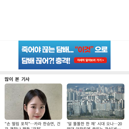
많이 본 기사
"손 떨림 포착"…카라 한승연, 건
'덜 똘똘한 한 채' 시대 오나…20
강 괜찮나 팬들 '걱정'
억대 아파트에 쏠리는 관심[세제