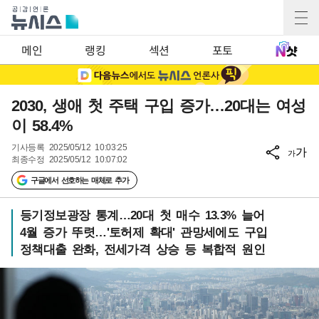
메인
랭킹
섹션
포토
2030, 생애 첫 주택 구입 증가…20대는 여성
이 58.4%
기사등록
2025/05/12 10:03:25
가
가
최종수정
2025/05/12 10:07:02
구글에서 선호하는 매체로 추가
등기정보광장 통계…20대 첫 매수 13.3% 늘어
4월 증가 뚜렷…'토허제 확대' 관망세에도 구입
정책대출 완화, 전세가격 상승 등 복합적 원인