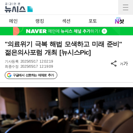
메인
랭킹
섹션
포토
"의료위기 극복 해법 모색하고 미래 준비"
젊은의사포럼 개최 [뉴시스Pic]
기사등록
2025/05/17 12:02:19
가
가
최종수정
2025/05/17 12:19:09
구글에서 선호하는 매체로 추가