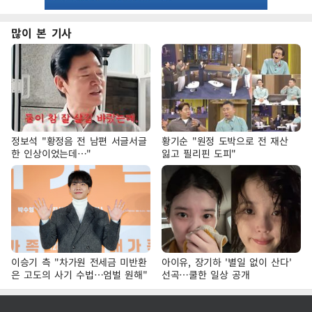
많이 본 기사
정보석 "황정음 전 남편 서글서글
황기순 "원정 도박으로 전 재산
한 인상이었는데…"
잃고 필리핀 도피"
이승기 측 "차가원 전세금 미반환
아이유, 장기하 '별일 없이 산다'
은 고도의 사기 수법…엄벌 원해"
선곡…쿨한 일상 공개