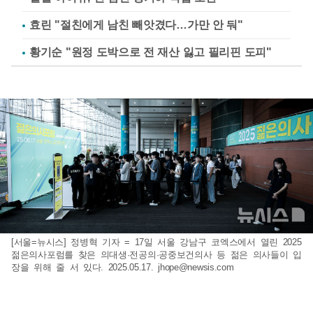
효린 "절친에게 남친 빼앗겼다…가만 안 둬"
황기순 "원정 도박으로 전 재산 잃고 필리핀 도피"
[서울=뉴시스] 정병혁 기자 = 17일 서울 강남구 코엑스에서 열린 2025
젊은의사포럼를 찾은 의대생·전공의·공중보건의사 등 젊은 의사들이 입
장을 위해 줄 서 있다. 2025.05.17.
jhope@newsis.com