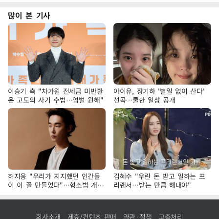
많이 본 기사
이승기 측 "차가원 전세금 미반환
아이유, 장기하 '별일 없이 산다'
은 고도의 사기 수법…엄벌 원해"
선곡…쿨한 일상 공개
허지웅 "우리가 지지했던 인간들
김혜수 "우린 돈 받고 일하는 프
이 이 꼴 만들었다"…형소법 개정
리랜서…받는 만큼 해내야"
에 격한 반응
회사소개
제휴/컨텐츠 판매
약관·정책
고충처리