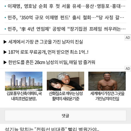
이재명, 영호남 순회 후 첫 서울 유세…용산·영등포·홍대 등
민주, '350억 규모 이재명 펀드' 출시 철회…"당 사칭 갈취 우려"
민주, '李 4년 연임제' 공방에 "장기집권 프레임 씌우려는 파렴치한 의도"
댓글