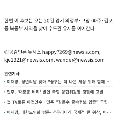
한편 이 후보는 오는 20일 경기 의정부·고양·파주·김포
등 북동부 지역을 찾아 수도권 유세를 이어간다.
◎공감언론 뉴시스
happy7269@newsis.com
,
kje1321@newsis.com
,
wander@newsis.com
관련기사
이재명, 성년의날 맞아 "꿈꾸는 더 나은 세상 위해 함께 싸울 것"
민주, '대장동 비리' 발언 국힘 당협위원장 경찰에 고발
첫 TV토론 아전인수…민주 "김문수 졸속후보 입증" 국힘 "이재명 함량미달 무책임"
이재명, 대한노인회 방문…"우리나라 국제적 큰 위상, 어르신들 역할 있어"