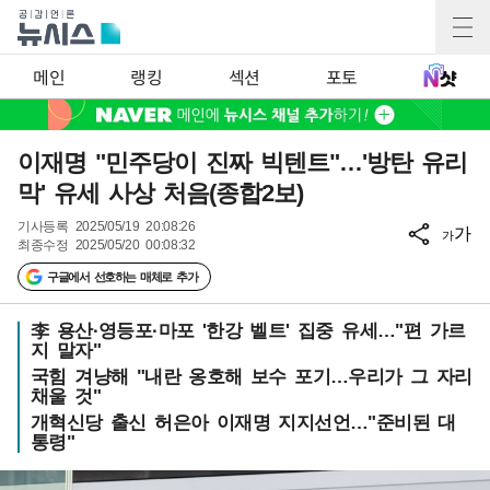
메인
랭킹
섹션
포토
이재명 "민주당이 진짜 빅텐트"…'방탄 유리
막' 유세 사상 처음(종합2보)
기사등록
2025/05/19 20:08:26
가
가
최종수정
2025/05/20 00:08:32
구글에서 선호하는 매체로 추가
李 용산·영등포·마포 '한강 벨트' 집중 유세…"편 가르
지 말자"
국힘 겨냥해 "내란 옹호해 보수 포기…우리가 그 자리
채울 것"
개혁신당 출신 허은아 이재명 지지선언…"준비된 대
통령"