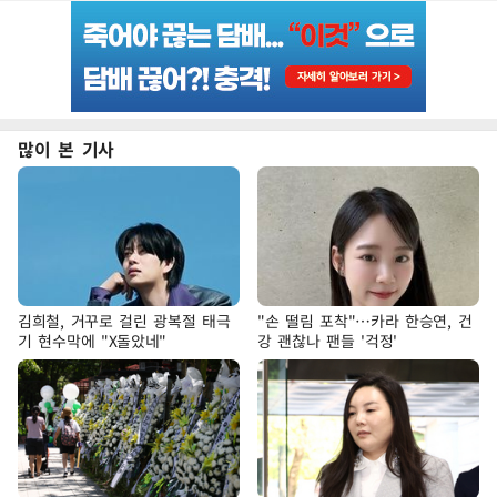
많이 본 기사
김희철, 거꾸로 걸린 광복절 태극
"손 떨림 포착"…카라 한승연, 건
기 현수막에 "X돌았네"
강 괜찮나 팬들 '걱정'