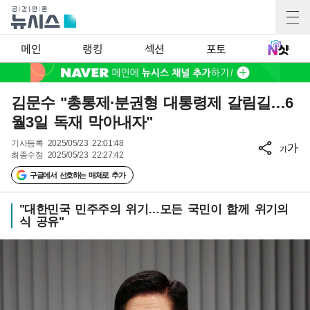
메인
랭킹
섹션
포토
김문수 "총통제·분권형 대통령제 갈림길…6
월3일 독재 막아내자"
기사등록
2025/05/23 22:01:48
가
가
최종수정
2025/05/23 22:27:42
구글에서 선호하는 매체로 추가
"대한민국 민주주의 위기…모든 국민이 함께 위기의
식 공유"