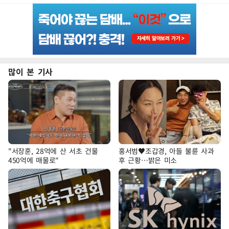
많이 본 기사
"서장훈, 28억에 산 서초 건물
홍서범♥조갑경, 아들 불륜 사과
450억에 매물로"
후 근황…밝은 미소