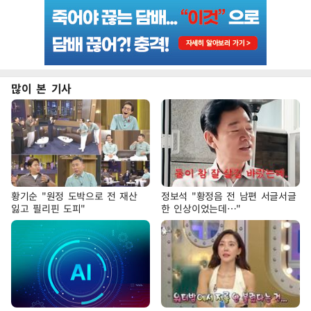
많이 본 기사
황기순 "원정 도박으로 전 재산
정보석 "황정음 전 남편 서글서글
잃고 필리핀 도피"
한 인상이었는데…"