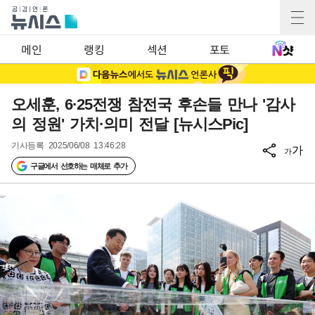
메인
랭킹
섹션
포토
오세훈, 6·25전쟁 참전국 후손들 만나 '감사
의 정원' 가치·의미 전달 [뉴시스Pic]
기사등록
2025/06/08 13:46:28
가
가
구글에서 선호하는 매체로 추가