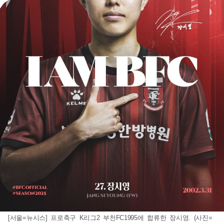
[서울=뉴시스] 프로축구 K리그2 부천FC1995에 합류한 장시영. (사진=