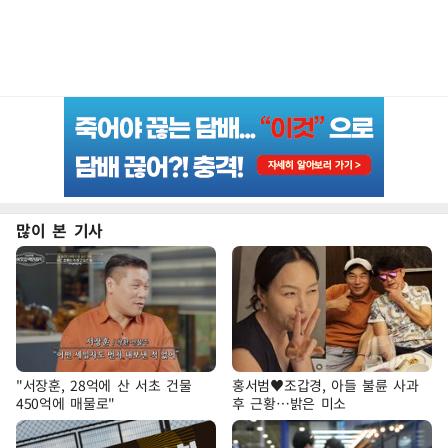
많이 본 기사
"서장훈, 28억에 산 서초 건물
홍서범♥조갑경, 아들 불륜 사과
450억에 매물로"
후 근황…밝은 미소