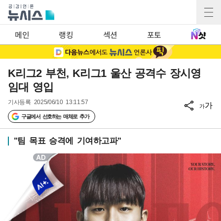
메인
랭킹
섹션
포토
K리그2 부천, K리그1 울산 공격수 장시영
임대 영입
기사등록
2025/06/10 13:11:57
가
가
구글에서 선호하는 매체로 추가
"팀 목표 승격에 기여하고파"