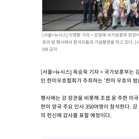
정상
-9299초 전 >
"얼마나 더웠으면"…안동 물길공원서 헤엄친 구렁이 '소동
-9226초 전 >
손흥민, 68분 뛰고 2경기 침묵…LAFC, 톨루카에 1-0 승리
-8498초 전 >
'2경기 연속 침묵' 손흥민, 톨루카전 68분만 뛰고 슈팅 0개
-7250초 전 >
이강인, 오늘 서울서 AT마드리드 입단식…'전례 없는 특급
[서울=뉴시스] 이영환 기자 = 강정애 국가보훈부 장관
호의 밤 행사에서 참석자들과 기념촬영을 하고 있다. (사진
1시간 전 >
'여긴 20도, 저긴 50도'…열화상 카메라로 본 폭염 저감시설 
DB 금지
1시간 전 >
콜롬비아 신임 우파 대통령 취임 하루만에 차량폭탄 폭발 사건
3시간 전 >
튀르키예 외무장관, "메카 3국 방위협정은 이란이 목표 아냐 "
4시간 전 >
이군이 불법 군시설 건설한 레바논 남부에서 레바논군 3명 폭
[서울=뉴시스] 옥승욱 기자 = 국가보훈부는 
5시간 전 >
[속보]美중부 사령관, 이스라엘 긴급방문 다중화된 전선 상황
인 한미우호협회가 주최하는 '한미 우호의 밤(Ju
행사에는 강 장관을 비롯해 조셉 윤 주한 미국
한미 양국 주요 인사 350여명이 참석한다.
의 헌신에 감사를 표할 예정이다.