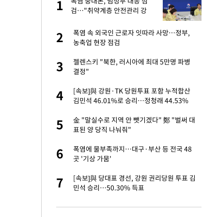
폭염 중대본, 범정부 대응 점
1
1
라"
검…"취약계층 안전관리 강
화"
톨루카전 선발 출
폭염 속 외국인 근로자 잇따라 사망…정부,
2
2
농축업 현장 점검
마드리드 입단
젤렌스키 "북한, 러시아에 최대 5만명 파병
3
3
결정"
'…열화상 카메라로 본
[속보]與 강원·TK 당원투표 포함 누적합산
4
4
김민석 46.01%로 승리…정청래 44.53%
"여기까지만 하자"
金 "말실수로 지역 안 뺏기겠다" 鄭 "벌써 대
5
5
표된 양 당직 나눠줘"
침묵…LAFC, 톨루
폭염에 물부족까지…대구·부산 등 전국 48
6
6
곳 '기상 가뭄'
잔 정유시설서 화재
[속보]與 당대표 경선, 강원 권리당원 투표 김
7
7
민석 승리…50.30% 득표