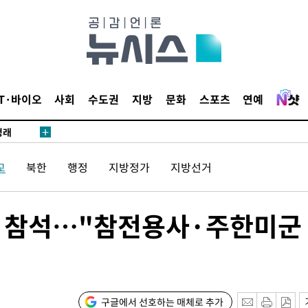
 논의
되길"
시작'
승리…정청래
IT·바이오
사회
수도권
지방
문화
스포츠
연예
청래
청래 승리
7%·정청래
교
북한
행정
지방정가
지방선거
2%·김민석
0.30%
밤' 참석…"참전용사·주한미군
 차에 첫
'
(종합)
구글에서 선호하는 매체로 추가
대우'