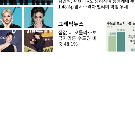
 드러난 홍제천…물고기 떼죽음
김민석, 강원·TK도 승리하며 정청래에 
1.48%p 앞서…격차 벌리며 박빙 우세
그래픽뉴스
집값 더 오를라…보
금자리론 수도권 비
중 48.1%