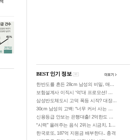
누적
용산·강남·서초 유휴부지까지…세제 이은 '영끌'
폭염 속 주말 풍
공급대책 윤곽