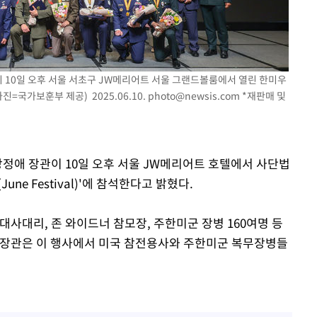
한정수 "황정민 선배만 피
1
해…떳떳하면 신분 공개하
'
(종합)
LAFC 손흥민, 리그스컵 
2
격…득점포 재가동 도전
대우'
이 10일 오후 서울 서초구 JW메리어트 서울 그랜드볼룸에서 열린 한미우
이강인, 오늘 서울서 AT
3
=국가보훈부 제공) 2025.06.10.
photo@newsis.com
*재판매 및
'온도차'
식…'전례 없는 특급대우'
'여긴 20도, 저긴 50도
4
 밝혀
폭염 저감시설 '온도차'
발로 부상
강정애 장관이 10일 오후 서울 JW메리어트 호텔에서 사단법
제니, 동거 여부 물음에 
5
 논의
ne Festival)'에 참석한다고 밝혔다.
웃음
손흥민, 68분 뛰고 2경기 
6
대사대리, 존 와이드너 참모장, 주한미군 장병 160여명 등
카에 1-0 승리(종합)
 강 장관은 이 행사에서 미국 참전용사와 주한미군 복무장병들
사우디 남서부 아람코 자
7