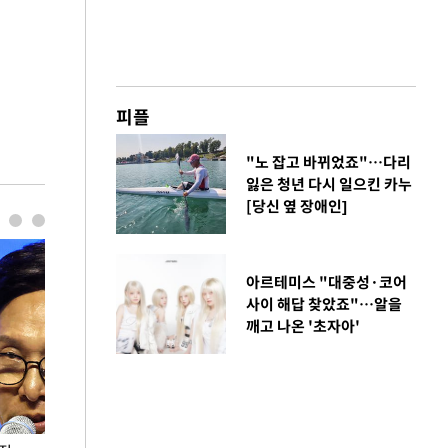
피플
"노 잡고 바뀌었죠"…다리
잃은 청년 다시 일으킨 카누
[당신 옆 장애인]
아르테미스 "대중성·코어
사이 해답 찾았죠"…알을
깨고 나온 '초자아'