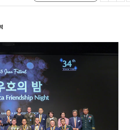
'온도차'
 밝혀
석
발로 부상
 논의
되길"
시작'
승리…정청래
청래
청래 승리
7%·정청래
2%·김민석
0.30%
 차에 첫