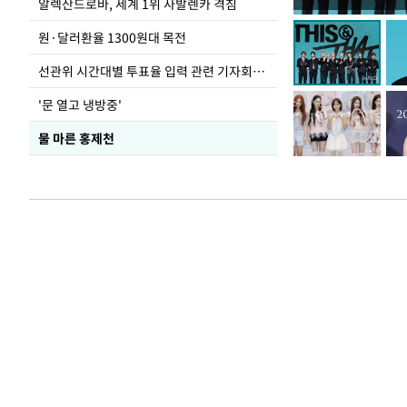
극한 폭염에 바닥
알렉산드로바, 세계 1위 사발렌카 격침
도
원·달러환율 1300원대 목전
선관위 시간대별 투표율 입력 관련 기자회견하는 주진우 의원
'문 열고 냉방중'
물 마른 홍제천