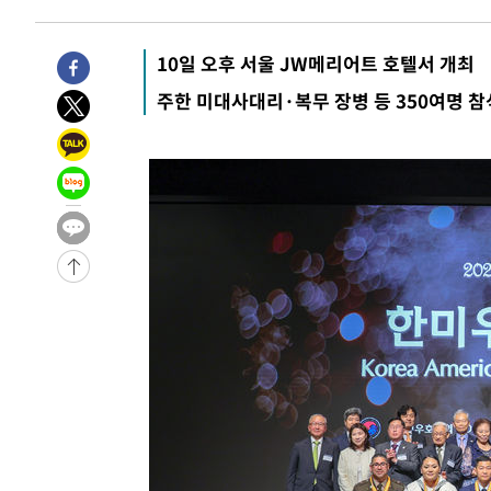
1시간 전 >
'여긴 20도, 저긴 50도'…열화상 카메라로 본 폭염 저감시설 
1시간 전 >
콜롬비아 신임 우파 대통령 취임 하루만에 차량폭탄 폭발 사건
10일 오후 서울 JW메리어트 호텔서 개최
3시간 전 >
튀르키예 외무장관, "메카 3국 방위협정은 이란이 목표 아냐 "
주한 미대사대리·복무 장병 등 350여명 참
4시간 전 >
이군이 불법 군시설 건설한 레바논 남부에서 레바논군 3명 폭
5시간 전 >
[속보]美중부 사령관, 이스라엘 긴급방문 다중화된 전선 상황
-29722초 전 >
이강인 ATM 입단식에 '상암벌 들썩'…"세계적인 선수 
-28718초 전 >
태풍 돌핀, 중 저장성 타이저우시 해안에 상륙 (1보)
-26064초 전 >
AT마드리드 데뷔 앞둔 이강인, 맨시티전 선발 대신 '벤치 
-24694초 전 >
[속보]與 강원·TK 당원투표 합산 김민석 48.54%로 
44.40%
-24028초 전 >
與 강원·TK 당원투표 합산 김민석 46.01%로 승리…정
44.53%
-23868초 전 >
[속보]與전대 권리당원투표…강원·경북 김민석, 대구 정
-23675초 전 >
[속보]與 당대표 경선, 경북 권리당원 투표 김민석 47.3
45.71%
-23577초 전 >
[속보]與 당대표 경선, 대구 권리당원 투표 정청래 47.8
46.35%
-23374초 전 >
[속보]與 당대표 경선, 강원 권리당원 투표 김민석 승리…5
득표
-21292초 전 >
"일본축구협회, 대한축구협회 성 접대 의혹 심판 조사"
-13934초 전 >
[속보]장은수, KLPGA 제주삼다수 역전 우승…데뷔 10년