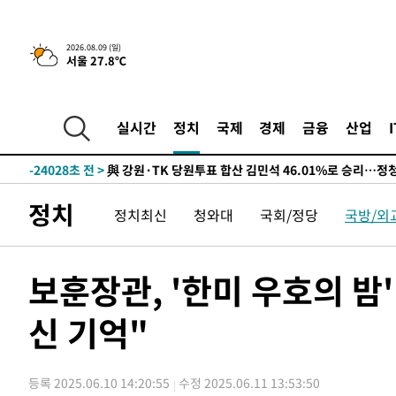
5시간 전 >
[속보]美중부 사령관, 이스라엘 긴급방문 다중화된 전선 상황
-29722초 전 >
이강인 ATM 입단식에 '상암벌 들썩'…"세계적인 선수 
2026.08.09 (일)
서울 27.8℃
-28718초 전 >
태풍 돌핀, 중 저장성 타이저우시 해안에 상륙 (1보)
-26064초 전 >
AT마드리드 데뷔 앞둔 이강인, 맨시티전 선발 대신 '벤치 
-24694초 전 >
[속보]與 강원·TK 당원투표 합산 김민석 48.54%로 
실시간
정치
국제
경제
금융
산업
44.40%
-24028초 전 >
與 강원·TK 당원투표 합산 김민석 46.01%로 승리…정
44.53%
-23868초 전 >
[속보]與전대 권리당원투표…강원·경북 김민석, 대구 정
-23675초 전 >
[속보]與 당대표 경선, 경북 권리당원 투표 김민석 47.3
정치
정치최신
청와대
국회/정당
국방/외
45.71%
-23577초 전 >
[속보]與 당대표 경선, 대구 권리당원 투표 정청래 47.8
46.35%
-23374초 전 >
[속보]與 당대표 경선, 강원 권리당원 투표 김민석 승리…5
득표
-21292초 전 >
"일본축구협회, 대한축구협회 성 접대 의혹 심판 조사"
보훈장관, '한미 우호의 
-13934초 전 >
[속보]장은수, KLPGA 제주삼다수 역전 우승…데뷔 10년
정상
신 기억"
-9299초 전 >
"얼마나 더웠으면"…안동 물길공원서 헤엄친 구렁이 '소동
-9226초 전 >
손흥민, 68분 뛰고 2경기 침묵…LAFC, 톨루카에 1-0 승리
-8498초 전 >
'2경기 연속 침묵' 손흥민, 톨루카전 68분만 뛰고 슈팅 0개
등록 2025.06.10 14:20:55
수정 2025.06.11 13:53:50
-7250초 전 >
이강인, 오늘 서울서 AT마드리드 입단식…'전례 없는 특급