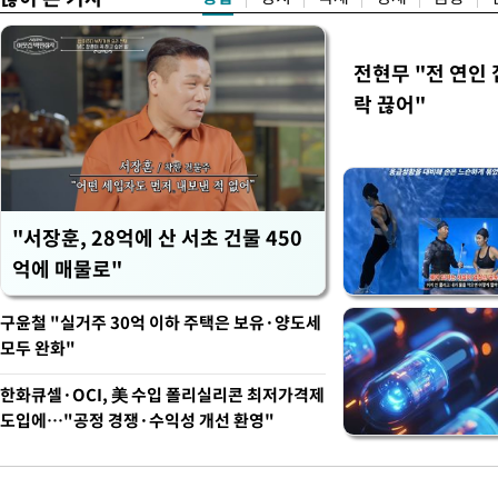
전현무 "전 연인
락 끊어"
"서장훈, 28억에 산 서초 건물 450
억에 매물로"
구윤철 "실거주 30억 이하 주택은 보유·양도세
모두 완화"
한화큐셀·OCI, 美 수입 폴리실리콘 최저가격제
도입에…"공정 경쟁·수익성 개선 환영"