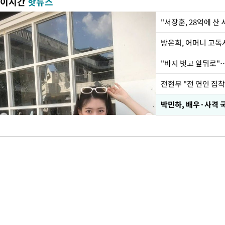
이시간
핫뉴스
"서장훈, 28억에 산
방은희, 어머니 고독사
"바지 벗고 앞뒤로"
전현무 "전 연인 집
박민하, 배우·사격