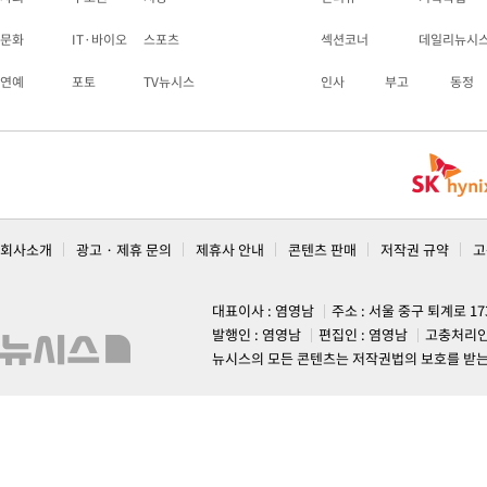
문화
IT·바이오
스포츠
섹션코너
데일리뉴시
연예
포토
TV뉴시스
인사
부고
동정
회사소개
광고 · 제휴 문의
제휴사 안내
콘텐츠 판매
저작권 규약
고
대표이사 : 염영남
주소 : 서울 중구 퇴계로 1
발행인 : 염영남
편집인 : 염영남
고충처리인
뉴시스의 모든 콘텐츠는 저작권법의 보호를 받는 바, 무