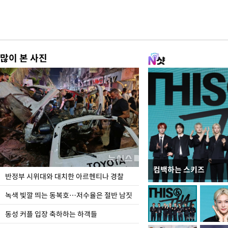
많이 본 사진
컴백하는 스키즈
지석천 뒤덮은 개구리
반정부 시위대와 대치한 아르헨티나 경찰
녹색 빛깔 띄는 동복호…저수율은 절반 남짓
동성 커플 입장 축하하는 하객들