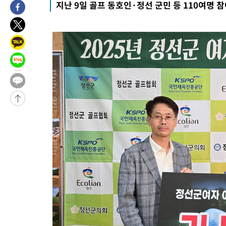
지난 9일 골프 동호인·정선 군민 등 110여명 
-10941초 전 >
[속보]삼성전자·SK하이닉스 동반 강보합…1%대 상승 출발
-10927초 전 >
[속보]코스닥, 5.95포인트(0.74%) 상승한 807.62개장
-10895초 전 >
[속보]코스피, 6300선 재탈환…1.09% 오른 6365.07 개장
-8060초 전 >
시리아 다마스쿠스 교외에서 미니버스 폭발.. 14명 부상, 3명은
-7358초 전 >
입추에도 극한더위…서울 낮 39도 '폭염중대경보'
-2322초 전 >
이란, 호르무즈서 "적국 목표물들"과 대치로 남부 케슘섬에서 
례 큰 폭발음
-31377초 전 >
[속보]종합특검, '계엄 수용공간 확보' 신용해 前교정본부장 기
-30250초 전 >
외신들도 주목한 韓축구 파문…"국민적 공분에 수사 재개"
-30221초 전 >
11시간 압수수색에 성접대 파문까지…'쑥대밭' 된 축구협회
-29243초 전 >
[속보]규제합리화위원회 부위원장에 김태유 서울대 공대 교수
병태 후임
-25601초 전 >
[속보]국힘 윤리위, '돌려차기 발언' 진종오·서범수 징계 절차 
-20926초 전 >
[속보] 7월 중국 수출 23.9%↑ 수입 27.5%↑…무역총액
25.3%↑
-18086초 전 >
[속보]'채상병 순직 책임' 임성근, 항소심도 징역 3년
-17952초 전 >
[속보]종합특검, '관저이전 봐주기 감사' 유병호 구속기소
-14552초 전 >
민주 콩고 에볼라환자 4천명 돌파, 4053명 발생 1850명 사망
-13802초 전 >
[속보]'300억원대 사기 혐의' 차가원 대표 구속 송치