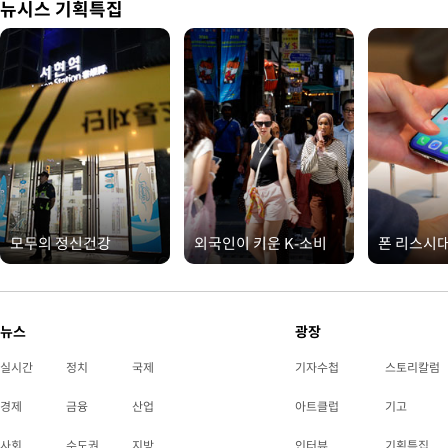
뉴시스 기획특집
모두의 정신건강
외국인이 키운 K-소비
폰 리스시
뉴스
광장
실시간
정치
국제
기자수첩
스토리칼럼
경제
금융
산업
아트클럽
기고
사회
수도권
지방
인터뷰
기획특집