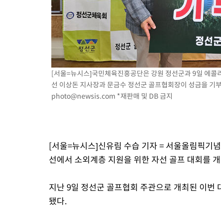
-12996초 전 >
"미 전국적 살모네라 식중독 원인은 멕시코산 할라피뇨"-- CD
-11509초 전 >
[속보]경찰·노동부, HL만도 평택사업장 끼임 사망 관련 압수
-11390초 전 >
[속보]합수본, '투표율 허위 입력' 중앙·서울·경기도 선관위 등
압수수색
-11145초 전 >
[속보]원·달러 환율, 오전 9시 1423.8원
-10941초 전 >
[속보]삼성전자·SK하이닉스 동반 강보합…1%대 상승 출발
[서울=뉴시스]국민체육진흥공단은 강원 정선군과 9일 에콜리
-10927초 전 >
[속보]코스닥, 5.95포인트(0.74%) 상승한 807.62개장
선 이상돈 지사장과 문금수 정선군 골프협회장이 성금을 기부하고
-10895초 전 >
[속보]코스피, 6300선 재탈환…1.09% 오른 6365.07 개장
photo@newsis.com
*재판매 및 DB 금지
-8060초 전 >
시리아 다마스쿠스 교외에서 미니버스 폭발.. 14명 부상, 3명은
-7358초 전 >
입추에도 극한더위…서울 낮 39도 '폭염중대경보'
-2322초 전 >
이란, 호르무즈서 "적국 목표물들"과 대치로 남부 케슘섬에서 
[서울=뉴시스]신유림 수습 기자 = 서울올림픽기
례 큰 폭발음
선에서 소외계층 지원을 위한 자선 골프 대회를 개
지난 9일 정선군 골프협회 주관으로 개최된 이번 
됐다.