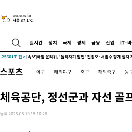
-2322초 전 >
이란, 호르무즈서 "적국 목표물들"과 대치로 남부 케슘섬에서 
2026.08.07 (금)
서울 37.1℃
례 큰 폭발음
-31377초 전 >
[속보]종합특검, '계엄 수용공간 확보' 신용해 前교정본부장 기
-30250초 전 >
외신들도 주목한 韓축구 파문…"국민적 공분에 수사 재개"
-30221초 전 >
11시간 압수수색에 성접대 파문까지…'쑥대밭' 된 축구협회
실시간
정치
국제
경제
금융
산업
IT·
-29243초 전 >
[속보]규제합리화위원회 부위원장에 김태유 서울대 공대 교수
병태 후임
-25601초 전 >
[속보]국힘 윤리위, '돌려차기 발언' 진종오·서범수 징계 절차 
-20926초 전 >
[속보] 7월 중국 수출 23.9%↑ 수입 27.5%↑…무역총액
스포츠
야구
해외야구
축구
해외축구
농
25.3%↑
-18086초 전 >
[속보]'채상병 순직 책임' 임성근, 항소심도 징역 3년
-17952초 전 >
[속보]종합특검, '관저이전 봐주기 감사' 유병호 구속기소
-14552초 전 >
민주 콩고 에볼라환자 4천명 돌파, 4053명 발생 1850명 사망
체육공단, 정선군과 자선 골
-13802초 전 >
[속보]'300억원대 사기 혐의' 차가원 대표 구속 송치
-12996초 전 >
"미 전국적 살모네라 식중독 원인은 멕시코산 할라피뇨"-- CD
등록 2025.06.10 15:10:26
-11509초 전 >
[속보]경찰·노동부, HL만도 평택사업장 끼임 사망 관련 압수
-11390초 전 >
[속보]합수본, '투표율 허위 입력' 중앙·서울·경기도 선관위 등
압수수색
-11145초 전 >
[속보]원·달러 환율, 오전 9시 1423.8원