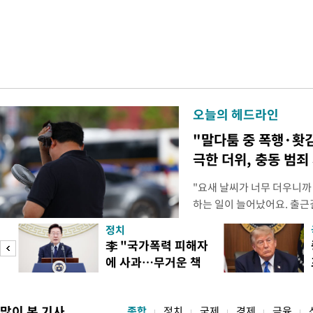
오늘의 헤드라인
"말다툼 중 폭행·홧
극한 더위, 충동 범죄
"요새 날씨가 너무 더우니까
하는 일이 늘어났어요. 출근
거나, 누가 길을 막고 서 있
정치
(40대 직장인 A씨) 유례없
李 "국가폭력 피해자
에도 쉽게 짜증을 내거나 
에 사과…무거운 책
있다. 높은 기온과 습도가 
임감"
많이 본 기사
종합
정치
국제
경제
금융