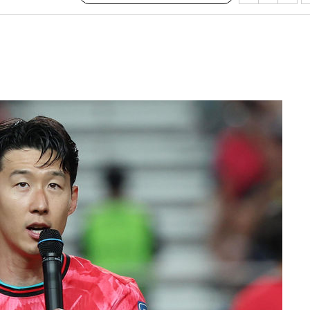
수…이병태
지(종합)
0.3만개
4.1%로
고 과감히
쪽 아웃바운
난지역 선포
지 못 갈
]
선제 대응"
쳐