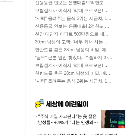
"주식 매일 사고판다"는 美 젊은
남성들…64%가 "나는 인생의
패배자“