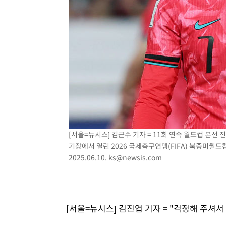
3시간 전 >
[속보]원·달러 환율, 7.7원 내린 1416.1원 마감
3시간 전 >
[속보] 노원서 40.1도 관측…서울, 2018년 이후 첫 40도
4시간 전 >
[속보]종합특검, '계엄 수용공간 확보' 신용해 前교정본부장 
4시간 전 >
외신들도 주목한 韓축구 파문…"국민적 공분에 수사 재개"
4시간 전 >
11시간 압수수색에 성접대 파문까지…'쑥대밭' 된 축구협회
4시간 전 >
[속보]규제합리화위원회 부위원장에 김태유 서울대 공대 교
후임
[서울=뉴시스] 김근수 기자 = 11회 연속 월드컵 본
기장에서 열린 2026 국제축구연맹(FIFA) 북중미월드
2025.06.10.
ks@newsis.com
[서울=뉴시스] 김진엽 기자 = "걱정해 주셔서