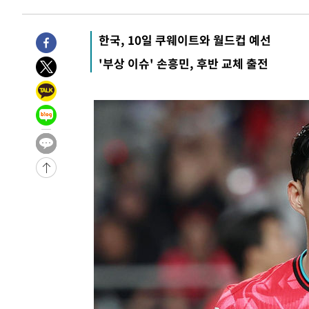
4시간 전 >
11시간 압수수색에 성접대 파문까지…'쑥대밭' 된 축구협회
4시간 전 >
[속보]규제합리화위원회 부위원장에 김태유 서울대 공대 교
한국, 10일 쿠웨이트와 월드컵 예선
후임
-13322초 전 >
이강인, 폭염 속 AT마드리드 첫 훈련…80명 식사 대접까
'부상 이슈' 손흥민, 후반 교체 출전
-10461초 전 >
미 사업체 일자리, 7월에 2.3만개 순감하고 그 전 2개월 1
하향수정 (2보)
-9909초 전 >
[속보] 미 사업체, 일자리 7월에 2.3만 개 줄어…실업률은 
↓
-5772초 전 >
[속보]이 대통령 "부동산 공급 기존 사고방식 매달리지 말
실천"
-4857초 전 >
이란, "오만과 '중앙 단일 루트' 합의…북쪽 인바운드·남
드는 임시"
59분 전 >
"낮 기온 소폭 하락"…수도권 폭염중대경보, 폭염경보로 하향
1시간 전 >
[속보]이 대통령, '호우피해' 안동·의성 관할 4개 면 특별재
1시간 전 >
[단독]중수청 지원 검사들, 정원 초과 시 낮은 계급 임용…희망
수도
1시간 전 >
낮 최고 37도 찜통더위…곳곳 소나기·강원 많은 비[내일날씨
2시간 전 >
SK하이닉스, 용인·청주 팹에 54조 투자…"AI 메모리 수요 
2시간 전 >
여자배구 이재영·이다영 자매, 아제르바이잔 투란VC 입단
3시간 전 >
외국인 심판 성 접대 7경기 들여다보니…한국 축구 '5승 2무'
3시간 전 >
[속보]코스닥, 2.86포인트(0.36%) 내린 798.81마감
3시간 전 >
[속보]코스피, 6200선 약보합…0.60% 내린 6258.77에 마