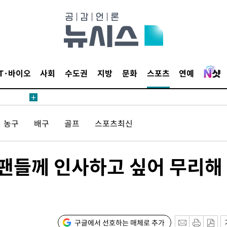
4.1%로
고 과감히
쪽 아웃바운
난지역 선포
IT·바이오
사회
수도권
지방
문화
스포츠
연예
지 못 갈
]
선제 대응"
농구
배구
골프
스포츠최신
 "팬들께 인사하고 싶어 무리해
쳐
기소
구글에서 선호하는 매체로 추가