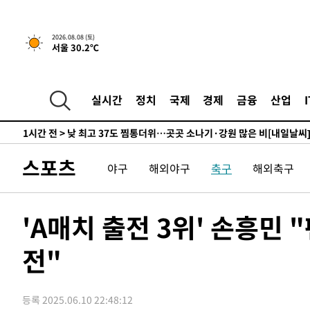
하향수정 (2보)
-9888초 전 >
[속보] 미 사업체, 일자리 7월에 2.3만 개 줄어…실업률은 
↓
-5751초 전 >
[속보]이 대통령 "부동산 공급 기존 사고방식 매달리지 말
2026.08.08 (토)
서울 30.2℃
실천"
-4836초 전 >
이란, "오만과 '중앙 단일 루트' 합의…북쪽 인바운드·남
드는 임시"
59분 전 >
"낮 기온 소폭 하락"…수도권 폭염중대경보, 폭염경보로 하향
1시간 전 >
[속보]이 대통령, '호우피해' 안동·의성 관할 4개 면 특별재
실시간
정치
국제
경제
금융
산업
1시간 전 >
[단독]중수청 지원 검사들, 정원 초과 시 낮은 계급 임용…희망
수도
1시간 전 >
낮 최고 37도 찜통더위…곳곳 소나기·강원 많은 비[내일날씨
2시간 전 >
SK하이닉스, 용인·청주 팹에 54조 투자…"AI 메모리 수요 
스포츠
야구
해외야구
축구
해외축구
2시간 전 >
여자배구 이재영·이다영 자매, 아제르바이잔 투란VC 입단
3시간 전 >
외국인 심판 성 접대 7경기 들여다보니…한국 축구 '5승 2무'
3시간 전 >
[속보]코스닥, 2.86포인트(0.36%) 내린 798.81마감
'A매치 출전 3위' 손흥민
3시간 전 >
[속보]코스피, 6200선 약보합…0.60% 내린 6258.77에 마
전"
3시간 전 >
[속보]원·달러 환율, 7.7원 내린 1416.1원 마감
3시간 전 >
[속보] 노원서 40.1도 관측…서울, 2018년 이후 첫 40도
4시간 전 >
[속보]종합특검, '계엄 수용공간 확보' 신용해 前교정본부장 
등록 2025.06.10 22:48:12
4시간 전 >
외신들도 주목한 韓축구 파문…"국민적 공분에 수사 재개"