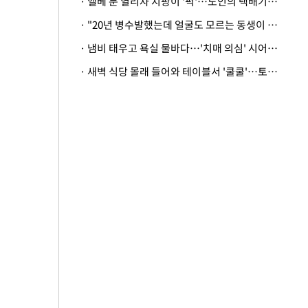
· 엘베 문 열리자 지팡이 '퍽'…노인의 택배기사 폭행 이유
· "20년 병수발했는데 얼굴도 모르는 동생이 유산 절반을"…배다른 형제 상속권 있을까
· 냄비 태우고 욕실 물바다…'치매 의심' 시어머니 검사 권유했다가 '날벼락'
· 새벽 식당 몰래 들어와 테이블서 '쿨쿨'…토사물 남기고 사라진 남성