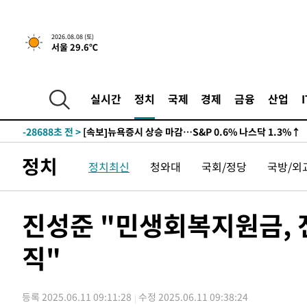
2026.08.08 (토)
서울 29.6℃
실시간
정치
국제
경제
금융
산업
-28688초 전 >
[속보]뉴욕증시 상승 마감…S&P 0.6% 나스닥 1.3%↑
정치
정치최신
청와대
국회/정당
국방/외
진성준 "민생회복지원금, 
직"
등록 2025.06.11 09:11:28
수정 2025.06.11 09:38:24