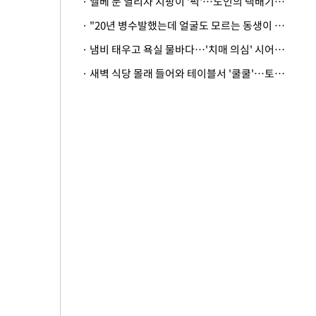
· 엘베 문 열리자 지팡이 '퍽'…노인의 택배기사 폭행 이유
· "20년 병수발했는데 얼굴도 모르는 동생이 유산 절반을"…배다른 형제 상속권 있을까
· 냄비 태우고 욕실 물바다…'치매 의심' 시어머니 검사 권유했다가 '날벼락'
· 새벽 식당 몰래 들어와 테이블서 '쿨쿨'…토사물 남기고 사라진 남성