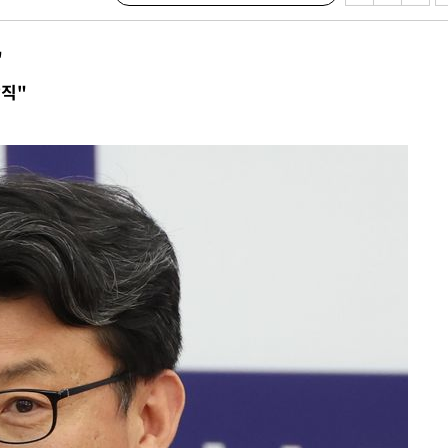
"
람직"