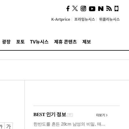
시, 스마트폰 액세서리에
NFC 더했다
K-Artprice
프라임뉴시스
위클리뉴시스
광장
포토
TV뉴시스
제휴 콘텐츠
제보