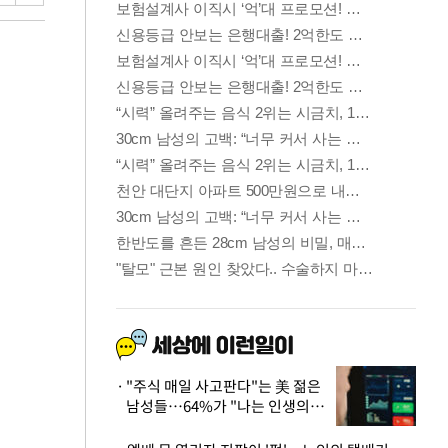
"주식 매일 사고판다"는 美 젊은
남성들…64%가 "나는 인생의
패배자“