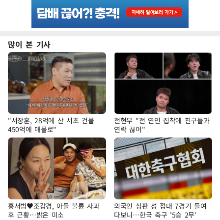
많이 본 기사
"서장훈, 28억에 산 서초 건물
전현무 "전 연인 집착에 친구들과
450억에 매물로"
연락 끊어"
홍서범♥조갑경, 아들 불륜 사과
외국인 심판 성 접대 7경기 들여
후 근황…밝은 미소
다보니…한국 축구 '5승 2무'