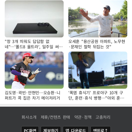
"창 3개 띄워도 답답함 없
오세훈 "용산공원 아파트, 노무현
네"…'폴드8 울트라', 일주일 써보
·문재인 철학 뒤집는 것"
니
김도영·곽빈·안현민…오승환·니
'폭염 휴식기' 프로야구 10개 구
퍼트가 콕 집은 차기 메이저리거
단, 훈련·휴식 병행…"야외 훈련
해도 안전 최우선"
회사소개
제휴/컨텐츠 판매
약관·정책
고충처리
PC화면
제보하기
앱 다운로드
맨위로↑