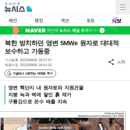
메인
랭킹
섹션
포토
북한 방치하던 영변 5MWe 원자로 대대적
보수하고 가동중
기사등록
2025/08/08 06:37:57
가
가
최종수정
2025/08/08 08:41:03
구글에서 선호하는 매체로 추가
영변 핵단지 내 원자로와 지원건물
지붕 녹과 벽에 쌓인 흙 제거
구룡강으로 온수 배출 지속