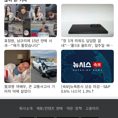
표창원, 남규리에 15년 만에 사
"창 3개 띄워도 답답함 없
과…"제가 틀렸습니다"
네"…'폴드8 울트라', 일주일 써보
니
英유명 여배우, 큰 교통사고서 기
[속보]뉴욕증시 상승 마감…S&P
아차 덕에 살았다
0.6% 나스닥 1.3%↑
회사소개
제휴/컨텐츠 판매
약관·정책
고충처리