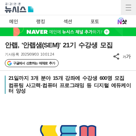
메인
랭킹
섹션
포토
안랩, '안랩샘(SEM)' 21기 수강생 모집
기사등록
2025/09/03 10:01:24
가
가
구글에서 선호하는 매체로 추가
21일까지 3개 분야 15개 강좌에 수강생 600명 모집
컴퓨팅 사고력·컴퓨터 프로그래밍 등 디지털 에듀케이
터 양성