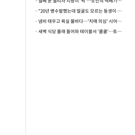
· 엘베 문 열리자 지팡이 '퍽'…노인의 택배기사 폭행 이유
· "20년 병수발했는데 얼굴도 모르는 동생이 유산 절반을"…배다른 형제 상속권 있을까
· 냄비 태우고 욕실 물바다…'치매 의심' 시어머니 검사 권유했다가 '날벼락'
· 새벽 식당 몰래 들어와 테이블서 '쿨쿨'…토사물 남기고 사라진 남성