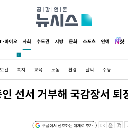
IT·바이오
사회
수도권
지방
문화
스포츠
연예
/보건
복지
교육
노동
환경
날씨
수능
증인 선서 거부해 국감장서 퇴
구글에서 선호하는 매체로 추가