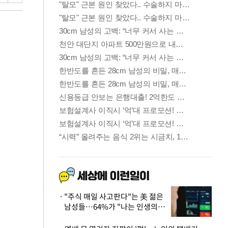
"주식 매일 사고판다"는 美 젊은
남성들…64%가 "나는 인생의
패배자“