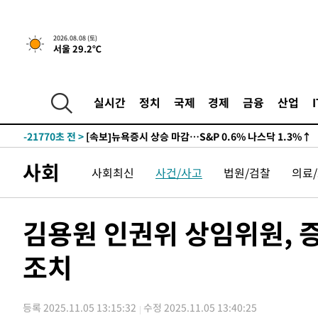
2026.08.08 (토)
서울 29.2℃
-21770초 전 >
[속보]뉴욕증시 상승 마감…S&P 0.6% 나스닥 1.3%↑
실시간
정치
국제
경제
금융
산업
-28644초 전 >
'최고 37도' 폭염 지속…강원동해안 최대 150㎜ 비
-21770초 전 >
[속보]뉴욕증시 상승 마감…S&P 0.6% 나스닥 1.3%↑
-28644초 전 >
'최고 37도' 폭염 지속…강원동해안 최대 150㎜ 비
사회
사회최신
사건/사고
법원/검찰
의료
-21770초 전 >
[속보]뉴욕증시 상승 마감…S&P 0.6% 나스닥 1.3%↑
김용원 인권위 상임위원, 
조치
등록 2025.11.05 13:15:32
수정 2025.11.05 13:40:25