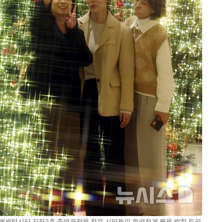
신세계센텀시티 지하2층 중앙광장을 찾은 시민들이 화려하게 불을 밝힌 트리