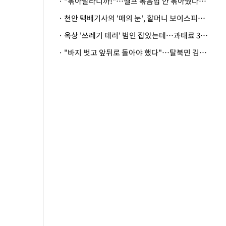
· "볶아달라니까!"…셀프 볶음밥 안 볶아줬다고 사장 폭행한 손님
· 천안 택배기사의 '매의 눈', 할머니 보이스피싱 피해 막아
· 옥상 '쓰레기 테러' 범인 잡았는데…과태료 3만원 처분에 숙박업주 허탈
· "바지 벗고 앞뒤로 돌아야 했다"…탈북민 김서아, 기쁨조 검사 수치심 회상