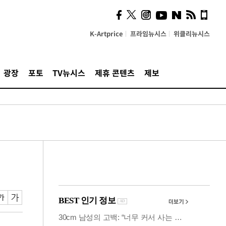
시, 스마트폰 액세서리에
NFC 더했다
K-Artprice
프라임뉴시스
위클리뉴시스
광장
포토
TV뉴시스
제휴 콘텐츠
제보