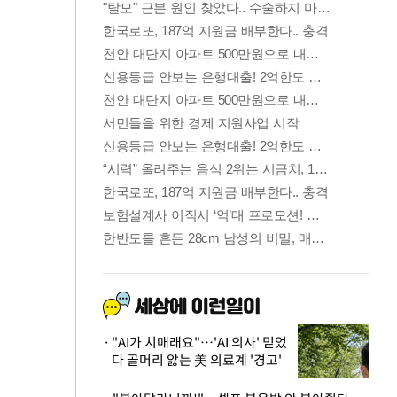
"AI가 치매래요"…'AI 의사' 믿었
다 골머리 앓는 美 의료계 '경고'