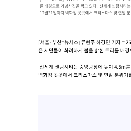
를 배경으로 기념사진을 찍고 있다. 신세계 센텀시티는 
-8849초 전 >
[속보]원·달러 환율, 7.7원 내린 1416.1원 마감
12월31일까지 백화점 곳곳에서 크리스마스 및 연말 분위기
-8738초 전 >
[속보] 노원서 40.1도 관측…서울, 2018년 이후 첫 40도
-5828초 전 >
[속보]종합특검, '계엄 수용공간 확보' 신용해 前교정본부
-4701초 전 >
외신들도 주목한 韓축구 파문…"국민적 공분에 수사 재개"
-4672초 전 >
11시간 압수수색에 성접대 파문까지…'쑥대밭' 된 축구협
[서울·부산=뉴시스] 류현주 하경민 기자 = 
-3694초 전 >
[속보]규제합리화위원회 부위원장에 김태유 서울대 공대 
은 시민들이 화려하게 불을 밝힌 트리를 배경
태 후임
-52초 전 >
[속보]국힘 윤리위, '돌려차기 발언' 진종오·서범수 징계 절차
신세계 센텀시티는 중앙광장에 높이 4.5m를 
백화점 곳곳에서 크리스마스 및 연말 분위기