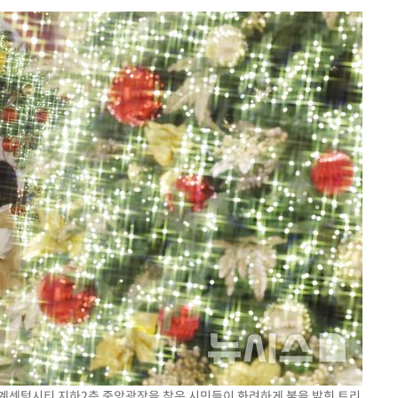
회
교수…이병
 개시
0.3만개
 4.1%로
말고 과감히
쪽 아웃바
 하향
별재난지역
…희망지 못
날씨]
요 선제 대
무'
마쳐
신세계센텀시티 지하2층 중앙광장을 찾은 시민들이 화려하게 불을 밝힌 트리