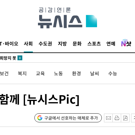
 4.1%로
말고 과감히
쪽 아웃바
 하향
별재난지역
IT·바이오
사회
수도권
지방
문화
스포츠
연예
…희망지 못
날씨]
요 선제 대
/보건
복지
교육
노동
환경
날씨
수능
무'
께 [뉴시스Pic]
마쳐
구글에서 선호하는 매체로 추가
장 기소