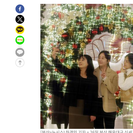
-4652초 전 >
11시간 압수수색에 성접대 파문까지…'쑥대밭' 된 축구협
-3674초 전 >
[속보]규제합리화위원회 부위원장에 김태유 서울대 공대 
태 후임
-32초 전 >
[속보]국힘 윤리위, '돌려차기 발언' 진종오·서범수 징계 절차
-30905초 전 >
미 사업체 일자리, 7월에 2.3만개 순감하고 그 전 2개월 1
하향수정 (2보)
-30353초 전 >
[속보] 미 사업체, 일자리 7월에 2.3만 개 줄어…실업률은
↓
-26216초 전 >
[속보]이 대통령 "부동산 공급 기존 사고방식 매달리지 
실천"
-25301초 전 >
이란, "오만과 '중앙 단일 루트' 합의…북쪽 인바운드·남
운드는 임시"
-16869초 전 >
"낮 기온 소폭 하락"…수도권 폭염중대경보, 폭염경보로
-16833초 전 >
[속보]이 대통령, '호우피해' 안동·의성 관할 4개 면 특
선포
-16796초 전 >
[단독]중수청 지원 검사들, 정원 초과 시 낮은 계급 임용
갈 수도
-14767초 전 >
낮 최고 37도 찜통더위…곳곳 소나기·강원 많은 비[내일
-13073초 전 >
SK하이닉스, 용인·청주 팹에 54조 투자…"AI 메모리 수
응"
-9929초 전 >
여자배구 이재영·이다영 자매, 아제르바이잔 투란VC 입단
-9182초 전 >
외국인 심판 성 접대 7경기 들여다보니…한국 축구 '5승 2
-8916초 전 >
[속보]코스닥, 2.86포인트(0.36%) 내린 798.81마감
-8869초 전 >
[속보]코스피, 6200선 약보합…0.60% 내린 6258.77에 
[부산=뉴시스] 하경민 기자 = 26일 부산 해운대구 