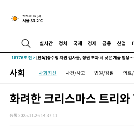
하향수정 (2보)
-30333초 전 >
[속보] 미 사업체, 일자리 7월에 2.3만 개 줄어…실업률은
↓
-26196초 전 >
[속보]이 대통령 "부동산 공급 기존 사고방식 매달리지 
2026.08.07 (금)
서울 33.2℃
실천"
-25281초 전 >
이란, "오만과 '중앙 단일 루트' 합의…북쪽 인바운드·남
운드는 임시"
-16849초 전 >
"낮 기온 소폭 하락"…수도권 폭염중대경보, 폭염경보로
-16813초 전 >
[속보]이 대통령, '호우피해' 안동·의성 관할 4개 면 특
실시간
정치
국제
경제
금융
산업
선포
-16776초 전 >
[단독]중수청 지원 검사들, 정원 초과 시 낮은 계급 임용
갈 수도
-14747초 전 >
낮 최고 37도 찜통더위…곳곳 소나기·강원 많은 비[내일
-13053초 전 >
SK하이닉스, 용인·청주 팹에 54조 투자…"AI 메모리 수
사회
사회최신
사건/사고
법원/검찰
의료
응"
-9909초 전 >
여자배구 이재영·이다영 자매, 아제르바이잔 투란VC 입단
-9162초 전 >
외국인 심판 성 접대 7경기 들여다보니…한국 축구 '5승 2
-8896초 전 >
[속보]코스닥, 2.86포인트(0.36%) 내린 798.81마감
화려한 크리스마스 트리와 함
-8849초 전 >
[속보]코스피, 6200선 약보합…0.60% 내린 6258.77에 
-8829초 전 >
[속보]원·달러 환율, 7.7원 내린 1416.1원 마감
등록 2025.11.26 14:37:11
-8718초 전 >
[속보] 노원서 40.1도 관측…서울, 2018년 이후 첫 40도
-5808초 전 >
[속보]종합특검, '계엄 수용공간 확보' 신용해 前교정본부
-4681초 전 >
외신들도 주목한 韓축구 파문…"국민적 공분에 수사 재개"