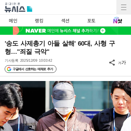
메인
랭킹
섹션
포토
'송도 사제총기 아들 살해' 60대, 사형 구
형…"죄질 극악"
기사등록
2025/12/09 10:03:42
가
가
구글에서 선호하는 매체로 추가