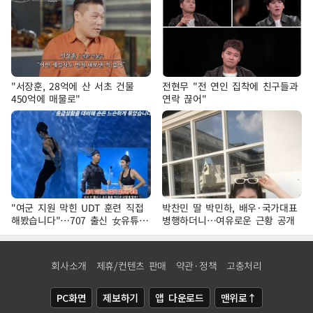
"서장훈, 28억에 산 서초 건물
전현무 "전 연인 집착에 친구들과
450억에 매물로"
연락 끊어"
"여군 지원 막힌 UDT 훈련 직접
박찬민 딸 박민하, 배우·국가대표
해봤습니다"…707 출신 女유튜버
병행하더니…여유로운 근황 공개
'완벽 소화'
회사소개
제휴/컨텐츠 판매
약관·정책
고충처리
PC화면
제보하기
앱 다운로드
맨위로↑