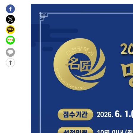
17분 전 >
'2경기 연속 침묵' 손흥민, 톨루카전 68분만 뛰고 슈팅 0개
-32117초 전 >
시메오네 감독 "이강인 다재다능한 선수…다양한 역할 맡길 것
-28558초 전 >
이강인, 5만 관중 앞 ATM 데뷔…뜨거운 응원 속 새출발(종합)
-28314초 전 >
'AT마드리드 7번' 이강인 데뷔전…맨시티에 1-3 역전패(종합)
-26053초 전 >
'AT마드리드 7번' 이강인, 맨시티 상대로 비공식 데뷔전
-25555초 전 >
[속보]'AT마드리드 7번' 이강인, 맨시티 상대로 비공식 데뷔전
-23619초 전 >
네타냐후, 트럼프의 가자 평화 2차 15개조 평화안 '거부'
-20215초 전 >
이강인 ATM 입단식에 '상암벌 들썩'…"세계적인 선수 되길"
-19211초 전 >
태풍 돌핀, 중 저장성 타이저우시 해안에 상륙 (1보)
-16557초 전 >
AT마드리드 데뷔 앞둔 이강인, 맨시티전 선발 대신 '벤치 시작'
-15187초 전 >
[속보]與 강원·TK 당원투표 합산 김민석 48.54%로 승리…
44.40%
-14521초 전 >
與 강원·TK 당원투표 합산 김민석 46.01%로 승리…정청래
44.53%
-14361초 전 >
[속보]與전대 권리당원투표…강원·경북 김민석, 대구 정청래 
-14168초 전 >
[속보]與 당대표 경선, 경북 권리당원 투표 김민석 47.37%·
45.71%
-14070초 전 >
[속보]與 당대표 경선, 대구 권리당원 투표 정청래 47.82%·
46.35%
-13867초 전 >
[속보]與 당대표 경선, 강원 권리당원 투표 김민석 승리…50.3