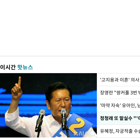
이시간
핫뉴스
'고지용과 이혼' 의사
'마약 자숙' 유아인,
정청래 또 말실수 "'
유혜정, 자궁적출 수