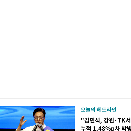
오늘의 헤드라인
"김민석, 강원·TK
누적 1.48%p차 박