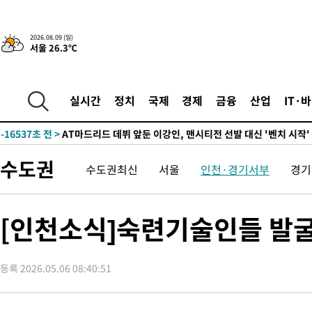
-26033초 전 >
'AT마드리드 7번' 이강인, 맨시티 상대로 비공식 데뷔전
-25535초 전 >
[속보]'AT마드리드 7번' 이강인, 맨시티 상대로 비공식 데뷔전
2026.08.09 (일)
서울 26.3℃
-23599초 전 >
네타냐후, 트럼프의 가자 평화 2차 15개조 평화안 '거부'
-20195초 전 >
이강인 ATM 입단식에 '상암벌 들썩'…"세계적인 선수 되길"
-19191초 전 >
태풍 돌핀, 중 저장성 타이저우시 해안에 상륙 (1보)
실시간
정치
국제
경제
금융
산업
IT·
-16537초 전 >
AT마드리드 데뷔 앞둔 이강인, 맨시티전 선발 대신 '벤치 시작'
-15167초 전 >
[속보]與 강원·TK 당원투표 합산 김민석 48.54%로 승리…
44.40%
-14501초 전 >
與 강원·TK 당원투표 합산 김민석 46.01%로 승리…정청래
수도권
수도권최신
서울
인천·경기서부
경기
44.53%
-14341초 전 >
[속보]與전대 권리당원투표…강원·경북 김민석, 대구 정청래 
-14148초 전 >
[속보]與 당대표 경선, 경북 권리당원 투표 김민석 47.37%·
45.71%
-14050초 전 >
[속보]與 당대표 경선, 대구 권리당원 투표 정청래 47.82%·
[인천소식]숙련기술인들 발굴
46.35%
-13847초 전 >
[속보]與 당대표 경선, 강원 권리당원 투표 김민석 승리…50.3
득표
-11765초 전 >
"일본축구협회, 대한축구협회 성 접대 의혹 심판 조사"
등록 2026.05.06 08:40:51
-4407초 전 >
[속보]장은수, KLPGA 제주삼다수 역전 우승…데뷔 10년 차에 
상
3분 전 >
"얼마나 더웠으면"…안동 물길공원서 헤엄친 구렁이 '소동'
5분 전 >
손흥민, 68분 뛰고 2경기 침묵…LAFC, 톨루카에 1-0 승리(종합)