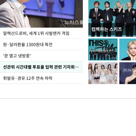
컴백하는 스키즈
폭염 속 주말 풍경은?
알렉산드로바, 세계 1위 사발렌카 격침
원·달러환율 1300원대 목전
'문 열고 냉방중'
선관위 시간대별 투표율 입력 관련 기자회견하는 주진우 의원
휘발유·경유 12주 연속 하락