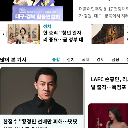
더불어민주당 8·17 전당대
가 강원·대구·경북에서 치
48.54%(1만8977표)를 
정치
를 1622표(4.14%p) 차
넘
한 총리 "청년 일자
·인천 권리당원 투표에서도 
리 중요…곧 정부 대
적 합산(가중치 미반영)에서도
리
책"
많이 본 기사
종합
정치
국제
경제
금융
LAFC 손흥민, 
발 출격…득점포
한정수 "황정민 선배만 피해…떳떳