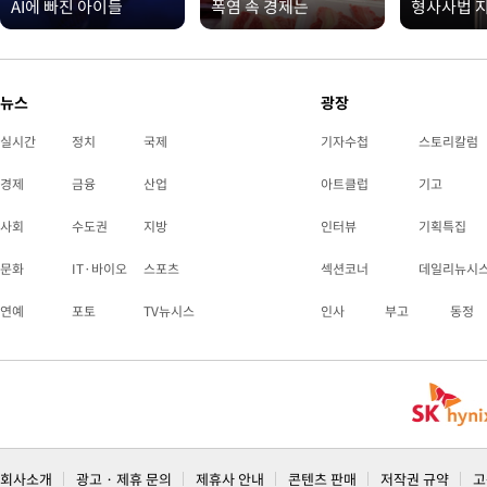
AI에 빠진 아이들
폭염 속 경제는
형사사법 
뉴스
광장
실시간
정치
국제
기자수첩
스토리칼럼
경제
금융
산업
아트클럽
기고
사회
수도권
지방
인터뷰
기획특집
문화
IT·바이오
스포츠
섹션코너
데일리뉴시
연예
포토
TV뉴시스
인사
부고
동정
회사소개
광고 · 제휴 문의
제휴사 안내
콘텐츠 판매
저작권 규약
고