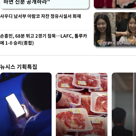
하면 신분 공개하라"
사우디 남서부 아람코 자잔 정유시설서 화재
손흥민, 68분 뛰고 2경기 침묵…LAFC, 톨루카
에 1-0 승리(종합)
뉴시스 기획특집