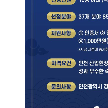
득표
-11785초 전 >
"일본축구협회, 대한축구협회 성 접대 의혹 심판 조사"
-4427초 전 >
[속보]장은수, KLPGA 제주삼다수 역전 우승…데뷔 10년 차에 
상
3분 전 >
"얼마나 더웠으면"…안동 물길공원서 헤엄친 구렁이 '소동'
4분 전 >
손흥민, 68분 뛰고 2경기 침묵…LAFC, 톨루카에 1-0 승리(종합)
16분 전 >
'2경기 연속 침묵' 손흥민, 톨루카전 68분만 뛰고 슈팅 0개