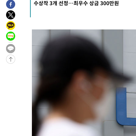
수상작 3개 선정…최우수 상금 300만원
-460초 전 >
[속보]지하철 1호선 상행선 용산역 무정차 통과…"집회·시위"
20분 전 >
'낮 최고 34도' 전국 더위 지속…강원·경상권 오전 비
42분 전 >
파키스탄 보안군, 대 테러작전으로 남서부의 무장세력 소탕전..15명
해
1시간 전 >
인천 앞바다 연락두절 모터보트 승선원 3명 전원 구조
1시간 전 >
이집트, 가자 협상 당사자들에게 약속이행과 방해금지 촉구
2시간 전 >
트럼프, 이란 추가 요구에 "저강도 대응…이건 체스게임"
-32061초 전 >
[속보]경찰, '내부 비리' 자진신고자 징계 감면…포상금 1억으
대
-31305초 전 >
누그러진 극한 폭염…'낮 최고 34도' 무더위는 이어져[내일날씨
-27896초 전 >
제주 골프장서 멧돼지 출현 결국 사살…'이용객 대피'
-25714초 전 >
[속보]원·달러 환율, 2.3원 오른 1418.4원 마감
-25558초 전 >
[속보]코스피, 40.89포인트(0.65%) 오른 6299.66 마감
-25544초 전 >
[속보]코스닥, 55.66포인트(6.97%) 오른 854.47 마감
-22251초 전 >
대포통장 107개로 불법도박 수익 5062억 세탁…19명 검거
-20728초 전 >
[속보]이 대통령 "2028년 중순까지 광주 군공항 기능 다른 군
으로 임시 배치해 산단 조기 착공"
-17878초 전 >
포항스틸야드 관중석 천장 석재 낙하…K리그 전구장 긴급 점검
-6526초 전 >
[속보]'전장연 시위' 1호선 용산역 상행선 무정차 통과 종료