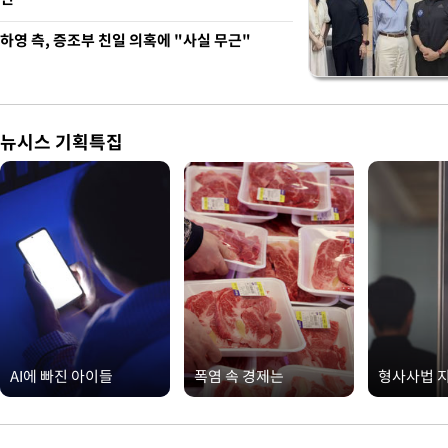
하영 측, 증조부 친일 의혹에 "사실 무근"
뉴시스 기획특집
AI에 빠진 아이들
폭염 속 경제는
형사사법 