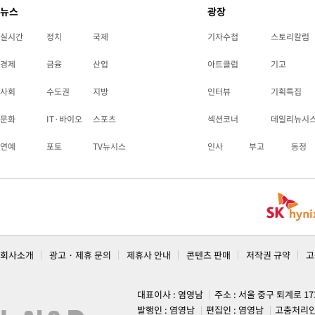
뉴스
광장
실시간
정치
국제
기자수첩
스토리칼럼
경제
금융
산업
아트클럽
기고
사회
수도권
지방
인터뷰
기획특집
문화
IT·바이오
스포츠
섹션코너
데일리뉴시
연예
포토
TV뉴시스
인사
부고
동정
회사소개
광고 · 제휴 문의
제휴사 안내
콘텐츠 판매
저작권 규약
고
대표이사 : 염영남
주소 : 서울 중구 퇴계로 1
발행인 : 염영남
편집인 : 염영남
고충처리인