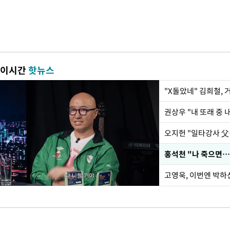
이시간
핫뉴스
"X돌았네" 김희철,
권상우 "내 또래 중 
홍석천 "나 죽으면…