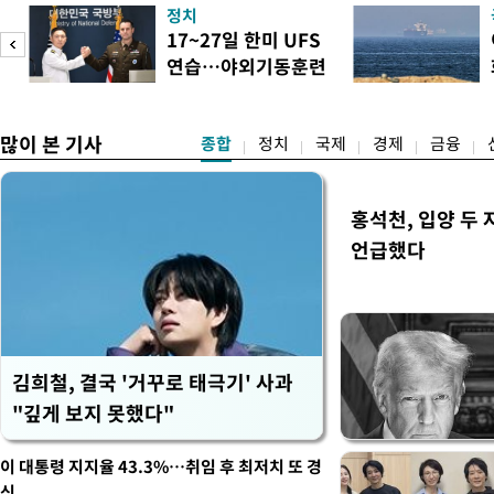
으로 임시 배치해서 광주 군
정치
조기에 활용될 수 있도록 조
17~27일 한미 UFS
대통령은 이날 오후 청와대에
연습…야외기동훈련
차 민관합동 점검회의'에서 
14건
많이 본 기사
종합
정치
국제
경제
금융
홍석천, 입양 두 
언급했다
김희철, 결국 '거꾸로 태극기' 사과
"깊게 보지 못했다"
이 대통령 지지율 43.3%…취임 후 최저치 또 경
신