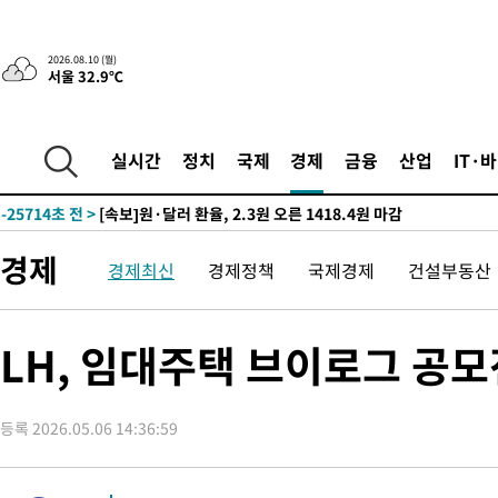
2시간 전 >
트럼프, 이란 추가 요구에 "저강도 대응…이건 체스게임"
2026.08.10 (월)
서울 32.9℃
-32061초 전 >
[속보]경찰, '내부 비리' 자진신고자 징계 감면…포상금 1억으
대
-31305초 전 >
누그러진 극한 폭염…'낮 최고 34도' 무더위는 이어져[내일날씨
-27896초 전 >
제주 골프장서 멧돼지 출현 결국 사살…'이용객 대피'
실시간
정치
국제
경제
금융
산업
IT·
-25714초 전 >
[속보]원·달러 환율, 2.3원 오른 1418.4원 마감
-25558초 전 >
[속보]코스피, 40.89포인트(0.65%) 오른 6299.66 마감
-25544초 전 >
[속보]코스닥, 55.66포인트(6.97%) 오른 854.47 마감
경제
경제최신
경제정책
국제경제
건설부동산
-22251초 전 >
대포통장 107개로 불법도박 수익 5062억 세탁…19명 검거
-20728초 전 >
[속보]이 대통령 "2028년 중순까지 광주 군공항 기능 다른 군
으로 임시 배치해 산단 조기 착공"
-17878초 전 >
포항스틸야드 관중석 천장 석재 낙하…K리그 전구장 긴급 점검
LH, 임대주택 브이로그 공
-6526초 전 >
[속보]'전장연 시위' 1호선 용산역 상행선 무정차 통과 종료
-5004초 전 >
[속보]코스닥 지수 5%대 급등에 '매수 사이드카' 발동
등록 2026.05.06 14:36:59
-2290초 전 >
[속보]원·달러 환율, 오전 9시 1410.3원
-2028초 전 >
[속보]코스닥, 8.85포인트(1.11%) 오른 807.66 개장
-2024초 전 >
[속보]코스피, 47.56포인트(0.76%) 오른 6306.33 개장