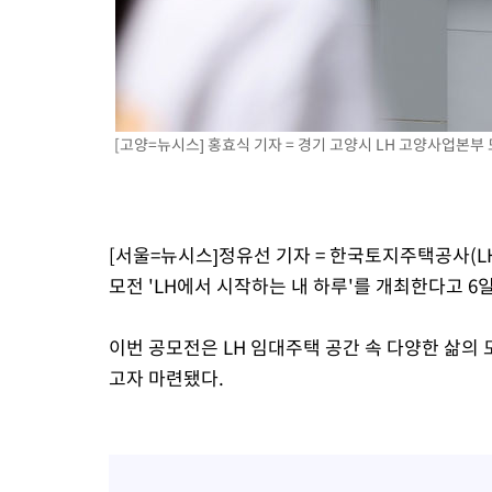
-5004초 전 >
[속보]코스닥 지수 5%대 급등에 '매수 사이드카' 발동
-2290초 전 >
[속보]원·달러 환율, 오전 9시 1410.3원
-2028초 전 >
[속보]코스닥, 8.85포인트(1.11%) 오른 807.66 개장
-2024초 전 >
[속보]코스피, 47.56포인트(0.76%) 오른 6306.33 개장
[고양=뉴시스] 홍효식 기자 = 경기 고양시 LH 고양사업본부 모습.
-460초 전 >
[속보]지하철 1호선 상행선 용산역 무정차 통과…"집회·시위"
20분 전 >
'낮 최고 34도' 전국 더위 지속…강원·경상권 오전 비
42분 전 >
파키스탄 보안군, 대 테러작전으로 남서부의 무장세력 소탕전..15명
해
1시간 전 >
인천 앞바다 연락두절 모터보트 승선원 3명 전원 구조
[서울=뉴시스]정유선 기자 = 한국토지주택공사(LH
1시간 전 >
이집트, 가자 협상 당사자들에게 약속이행과 방해금지 촉구
모전 'LH에서 시작하는 내 하루'를 개최한다고 6일
2시간 전 >
트럼프, 이란 추가 요구에 "저강도 대응…이건 체스게임"
이번 공모전은 LH 임대주택 공간 속 다양한 삶의
고자 마련됐다.