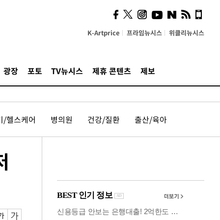
시, 스마트폰 액세서리에
NFC 더했다
K-Artprice
프라임뉴시스
위클리뉴시스
광장
포토
TV뉴시스
제휴 콘텐츠
제보
기/헬스케어
병의원
건강/질환
출산/육아
저