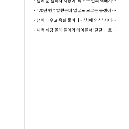
· 엘베 문 열리자 지팡이 '퍽'…노인의 택배기사 폭행 이유
· "20년 병수발했는데 얼굴도 모르는 동생이 유산 절반을"…배다른 형제 상속권 있을까
· 냄비 태우고 욕실 물바다…'치매 의심' 시어머니 검사 권유했다가 '날벼락'
· 새벽 식당 몰래 들어와 테이블서 '쿨쿨'…토사물 남기고 사라진 남성