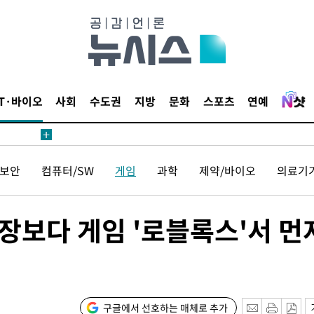
IT·바이오
사회
수도권
지방
문화
스포츠
연예
보안
컴퓨터/SW
게임
과학
제약/바이오
의료기
극장보다 게임 '로블록스'서 먼
구글에서 선호하는 매체로 추가