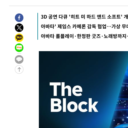
3D 공연 다큐 '히트 미 하드 앤드 소프트'
아바타' 제임스 카메론 감독 협업…가상 무
아바타 롤플레이·한정판 굿즈·노래방까지