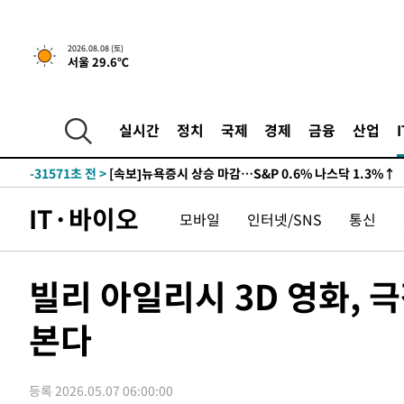
2026.08.08 (토)
서울 29.6℃
실시간
정치
국제
경제
금융
산업
-31571초 전 >
[속보]뉴욕증시 상승 마감…S&P 0.6% 나스닥 1.3%↑
IT·바이오
모바일
인터넷/SNS
통신
빌리 아일리시 3D 영화, 
본다
등록 2026.05.07 06:00:00