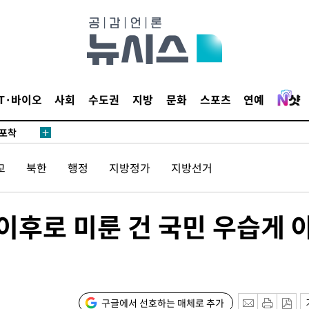
마감 다우
감
IT·바이오
사회
수도권
지방
문화
스포츠
연예
 포착
라하라 격파
교
북한
행정
지방정가
지방선거
꺾인다"
 위협"
 수용할까
이후로 미룬 건 국민 우습게 
해 불가피"
등 압수수
월 중 예
구글에서 선호하는 매체로 추가