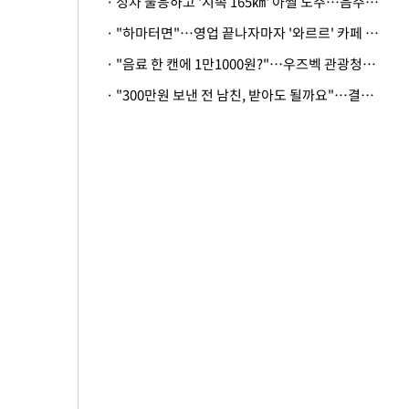
· 정차 불응하고 '시속 165㎞' 아찔 도주…음주운전자 체포
· "하마터면"…영업 끝나자마자 '와르르' 카페 테라스 덮친 대리석 외벽
· "음료 한 캔에 1만1000원?"…우즈벡 관광청까지 나섰다, 유튜버 폭로 후폭풍
· "300만원 보낸 전 남친, 받아도 될까요"…결혼 앞둔 예비신부의 뜻밖 고충