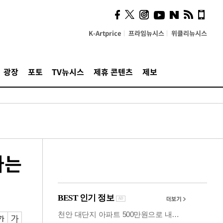
"5·8·9호선 출퇴근 혼잡,
정부 국비지원 필요"
K-Artprice
프라임뉴시스
위클리뉴시스
광장
포토
TV뉴시스
제휴 콘텐츠
제보
아는