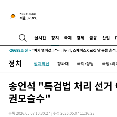
2026.08.06 (목)
서울 37.8℃
2시간 전 >
[속보] 호르무즈 해협 이란-오만 협상 기대속 뉴욕증시 혼조 
0.49%↑
-29295초 전 >
[속보]코스닥, 800p 회복…0.26% 오른 801.67 마감
-29225초 전 >
[속보]코스피, 301.88포인트(4.58%) 내린 6296.38 마
실시간
정치
국제
경제
금융
산업
-29090초 전 >
[속보]원·달러 환율, 0.7원 내린 1423.8원 마감
-26689초 전 >
"여기 떨어졌다"…다누리, 스페이스X 로켓 달 충돌 흔적
-23734초 전 >
손흥민, 5경기 연속골 실패…LAFC는 승부차기 끝 과달
정치
정치최신
청와대
국회/정당
국방/외
-16335초 전 >
내일까지 39도 '펄펄'…기상청 "태풍 지나며 폭염 잠시 
-15972초 전 >
트럼프, 한국계 진보 주지사 후보 맹공…"공산주의가 최대
-15950초 전 >
"美간섭에 합의 지연"…트럼프, '이란 호르무즈 통제권'
송언석 "특검법 처리 선거 
-12470초 전 >
[속보]산업장관 "李정부, 원전 반대 안해…안정 전력 위
권모술수"
-11167초 전 >
[속보]경찰, '홍명보 선임 논란' 대한축구협회·축구회관 
색
-10554초 전 >
[속보]산업장관 "美무역법 제301조 과잉생산 결과 발표 8
상
-10347초 전 >
[속보]코스피 매도사이드카 발동…4%대 급락
등록 2026.05.07 10:30:27
수정 2026.05.07 11:36:23
-9619초 전 >
[속보]전남광주 초대 시민추천 부시장에 백승주·윤난실