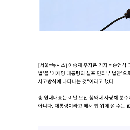
-11167초 전 >
[속보]경찰, '홍명보 선임 논란' 대한축구협회·축구회관 
색
-10554초 전 >
[속보]산업장관 "美무역법 제301조 과잉생산 결과 발표 8
상
-10347초 전 >
[속보]코스피 매도사이드카 발동…4%대 급락
-9619초 전 >
[속보]전남광주 초대 시민추천 부시장에 백승주·윤난실
-7180초 전 >
서울 열대야 15일째 지속…비공식 '초열대야' 30도 넘어
-5747초 전 >
[속보]코스닥, 2.15포인트(0.27%) 내린 797.44 출발
-5730초 전 >
[속보]코스피, 119.51포인트(1.81%) 내린 6478.75 개장
-2177초 전 >
6월 경상수지 497.3억 달러…두 달 연속 사상 최대
[서울=뉴시스] 이승재 우지은 기자 = 송언석
-2128초 전 >
서울 낮 39도 '폭염중대경보'…40도 관측 가능성도
법'을 '이재명 대통령의 셀프 면죄부 법안'
8분 전 >
미 워싱턴주 스포캔 시의 통제불능 3개 산불, 방화선 일부 구축
사고방식에 나타나는 것"이라고 했다.
2시간 전 >
[속보] 호르무즈 해협 이란-오만 협상 기대속 뉴욕증시 혼조 
0.49%↑
송 원내대표는 이날 오전 청와대 사랑채 분수
아니다. 대통령이라고 해서 법 위에 설 수는 