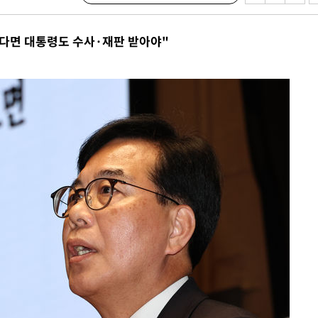
다면 대통령도 수사·재판 받아야"
마감 다우
감
 포착
라하라 격파
꺾인다"
 위협"
 수용할까
해 불가피"