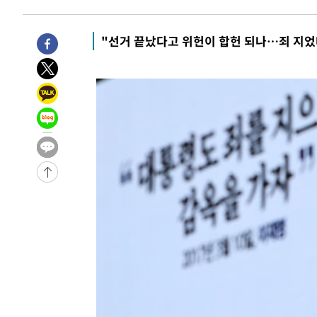
-7180초 전 >
서울 열대야 15일째 지속…비공식 '초열대야' 30도 넘어
-5747초 전 >
[속보]코스닥, 2.15포인트(0.27%) 내린 797.44 출발
"선거 끝났다고 위헌이 합헌 되나…죄 지었
-5730초 전 >
[속보]코스피, 119.51포인트(1.81%) 내린 6478.75 개장
-2177초 전 >
6월 경상수지 497.3억 달러…두 달 연속 사상 최대
-2128초 전 >
서울 낮 39도 '폭염중대경보'…40도 관측 가능성도
8분 전 >
미 워싱턴주 스포캔 시의 통제불능 3개 산불, 방화선 일부 구축
2시간 전 >
[속보] 호르무즈 해협 이란-오만 협상 기대속 뉴욕증시 혼조 
0.49%↑
-29295초 전 >
[속보]코스닥, 800p 회복…0.26% 오른 801.67 마감
-29225초 전 >
[속보]코스피, 301.88포인트(4.58%) 내린 6296.38 마
-29090초 전 >
[속보]원·달러 환율, 0.7원 내린 1423.8원 마감
-26689초 전 >
"여기 떨어졌다"…다누리, 스페이스X 로켓 달 충돌 흔적
-23734초 전 >
손흥민, 5경기 연속골 실패…LAFC는 승부차기 끝 과달
-16335초 전 >
내일까지 39도 '펄펄'…기상청 "태풍 지나며 폭염 잠시 
-15972초 전 >
트럼프, 한국계 진보 주지사 후보 맹공…"공산주의가 최대
-15950초 전 >
"美간섭에 합의 지연"…트럼프, '이란 호르무즈 통제권'
-12470초 전 >
[속보]산업장관 "李정부, 원전 반대 안해…안정 전력 위