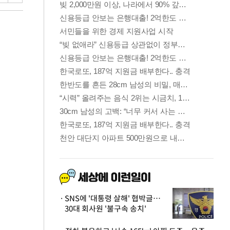
SNS에 '대통령 살해' 협박글…
30대 회사원 '불구속 송치'