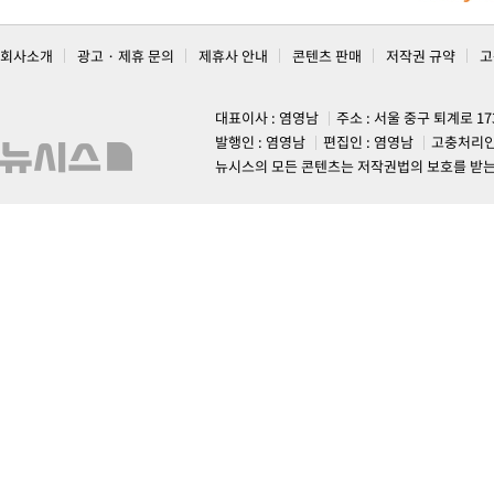
회사소개
광고 · 제휴 문의
제휴사 안내
콘텐츠 판매
저작권 규약
고
대표이사 : 염영남
주소 : 서울 중구 퇴계로 1
발행인 : 염영남
편집인 : 염영남
고충처리인
뉴시스의 모든 콘텐츠는 저작권법의 보호를 받는 바, 무