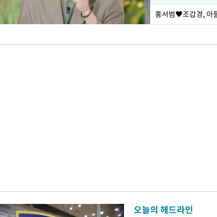
홍서범♥조갑경, 아들
오늘의 헤드라인