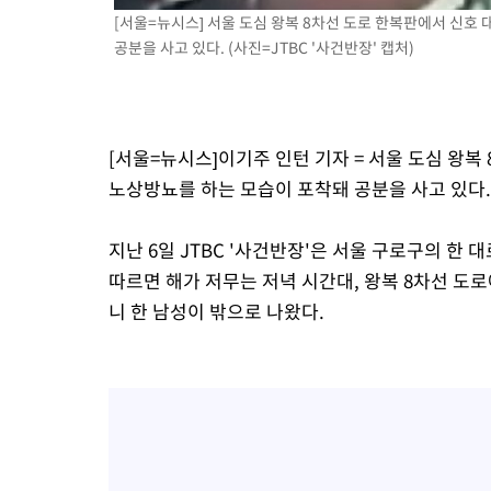
-18579초 전 >
[속보]원·달러 환율, 7.7원 내린 1416.1원 마감
[서울=뉴시스] 서울 도심 왕복 8차선 도로 한복판에서 신호
공분을 사고 있다. (사진=JTBC '사건반장' 캡처)
-18468초 전 >
[속보] 노원서 40.1도 관측…서울, 2018년 이후 첫 40도
-15558초 전 >
[속보]종합특검, '계엄 수용공간 확보' 신용해 前교정본부장 기
-14431초 전 >
외신들도 주목한 韓축구 파문…"국민적 공분에 수사 재개"
-14402초 전 >
11시간 압수수색에 성접대 파문까지…'쑥대밭' 된 축구협회
[서울=뉴시스]이기주 인턴 기자 = 서울 도심 왕복
-13424초 전 >
[속보]규제합리화위원회 부위원장에 김태유 서울대 공대 교수
노상방뇨를 하는 모습이 포착돼 공분을 사고 있다.
병태 후임
-9782초 전 >
[속보]국힘 윤리위, '돌려차기 발언' 진종오·서범수 징계 절차 
-5107초 전 >
[속보] 7월 중국 수출 23.9%↑ 수입 27.5%↑…무역총액 25.
지난 6일 JTBC '사건반장'은 서울 구로구의 한
-2267초 전 >
[속보]'채상병 순직 책임' 임성근, 항소심도 징역 3년
따르면 해가 저무는 저녁 시간대, 왕복 8차선 도
-2133초 전 >
[속보]종합특검, '관저이전 봐주기 감사' 유병호 구속기소
니 한 남성이 밖으로 나왔다.
21분 전 >
민주 콩고 에볼라환자 4천명 돌파, 4053명 발생 1850명 사망