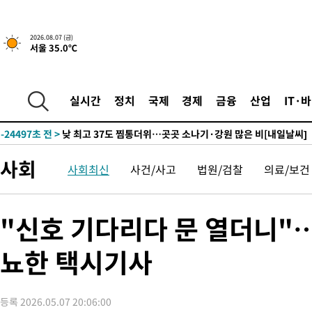
2026.08.07 (금)
서울 35.0℃
21분 전 >
민주 콩고 에볼라환자 4천명 돌파, 4053명 발생 1850명 사망
-26599초 전 >
"낮 기온 소폭 하락"…수도권 폭염중대경보, 폭염경보로 하향
-26563초 전 >
[속보]이 대통령, '호우피해' 안동·의성 관할 4개 면 특별재난
실시간
정치
국제
경제
금융
산업
IT·
선포
-26526초 전 >
[단독]중수청 지원 검사들, 정원 초과 시 낮은 계급 임용…희망
갈 수도
-24497초 전 >
낮 최고 37도 찜통더위…곳곳 소나기·강원 많은 비[내일날씨]
-22803초 전 >
SK하이닉스, 용인·청주 팹에 54조 투자…"AI 메모리 수요 선
사회
응"
-19659초 전 >
여자배구 이재영·이다영 자매, 아제르바이잔 투란VC 입단
사회최신
사건/사고
법원/검찰
의료/보건
-18912초 전 >
외국인 심판 성 접대 7경기 들여다보니…한국 축구 '5승 2무'
-18646초 전 >
[속보]코스닥, 2.86포인트(0.36%) 내린 798.81마감
"신호 기다리다 문 열더니"
-18599초 전 >
[속보]코스피, 6200선 약보합…0.60% 내린 6258.77에 마쳐
-18579초 전 >
[속보]원·달러 환율, 7.7원 내린 1416.1원 마감
뇨한 택시기사
-18468초 전 >
[속보] 노원서 40.1도 관측…서울, 2018년 이후 첫 40도
-15558초 전 >
[속보]종합특검, '계엄 수용공간 확보' 신용해 前교정본부장 기
등록 2026.05.07 20:06:00
-14431초 전 >
외신들도 주목한 韓축구 파문…"국민적 공분에 수사 재개"