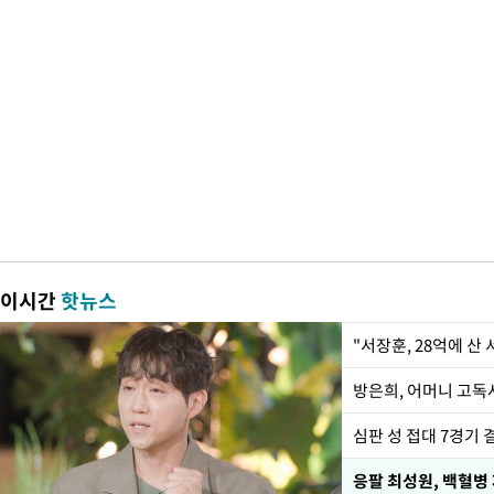
이시간
핫뉴스
"서장훈, 28억에 산
방은희, 어머니 고독사
심판 성 접대 7경기 
응팔 최성원, 백혈병