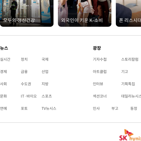
모두의 정신건강
외국인이 키운 K-소비
폰 리스시
뉴스
광장
실시간
정치
국제
기자수첩
스토리칼럼
경제
금융
산업
아트클럽
기고
사회
수도권
지방
인터뷰
기획특집
문화
IT·바이오
스포츠
섹션코너
데일리뉴시
연예
포토
TV뉴시스
인사
부고
동정