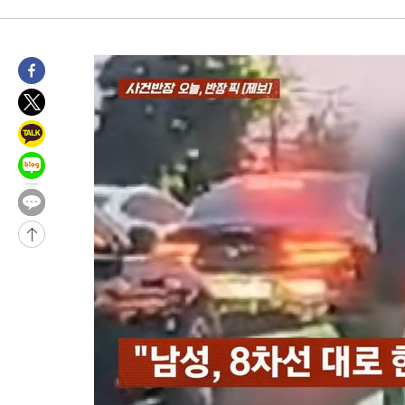
-14402초 전 >
11시간 압수수색에 성접대 파문까지…'쑥대밭' 된 축구협회
-13424초 전 >
[속보]규제합리화위원회 부위원장에 김태유 서울대 공대 교수
병태 후임
-9782초 전 >
[속보]국힘 윤리위, '돌려차기 발언' 진종오·서범수 징계 절차 
-5107초 전 >
[속보] 7월 중국 수출 23.9%↑ 수입 27.5%↑…무역총액 25.
-2267초 전 >
[속보]'채상병 순직 책임' 임성근, 항소심도 징역 3년
-2133초 전 >
[속보]종합특검, '관저이전 봐주기 감사' 유병호 구속기소
21분 전 >
민주 콩고 에볼라환자 4천명 돌파, 4053명 발생 1850명 사망
-26599초 전 >
"낮 기온 소폭 하락"…수도권 폭염중대경보, 폭염경보로 하향
-26563초 전 >
[속보]이 대통령, '호우피해' 안동·의성 관할 4개 면 특별재난
선포
-26526초 전 >
[단독]중수청 지원 검사들, 정원 초과 시 낮은 계급 임용…희망
갈 수도
-24497초 전 >
낮 최고 37도 찜통더위…곳곳 소나기·강원 많은 비[내일날씨]
-22803초 전 >
SK하이닉스, 용인·청주 팹에 54조 투자…"AI 메모리 수요 선
응"
-19659초 전 >
여자배구 이재영·이다영 자매, 아제르바이잔 투란VC 입단
-18912초 전 >
외국인 심판 성 접대 7경기 들여다보니…한국 축구 '5승 2무'
-18646초 전 >
[속보]코스닥, 2.86포인트(0.36%) 내린 798.81마감
-18599초 전 >
[속보]코스피, 6200선 약보합…0.60% 내린 6258.77에 마쳐