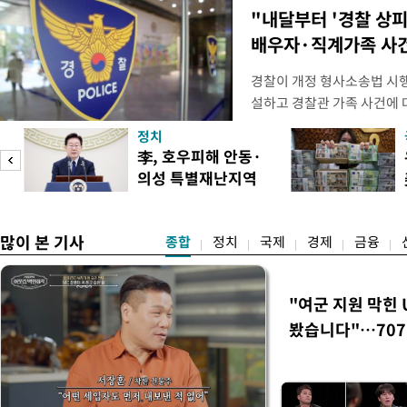
"내달부터 '경찰 상피
배우자·직계가족 사건
경찰이 개정 형사소송법 시
설하고 경찰관 가족 사건에 
피제'를 도입한다. 경찰청은 
정치
후속 조치 태스크포스(TF)'
李, 호우피해 안동·
우선 올해 하반기 인사에 
의성 특별재난지역
하던 수사감찰 기능을 인권
도
선포
많이 본 기사
종합
정치
국제
경제
금융
"여군 지원 막힌 
봤습니다"…707
벽 소화'