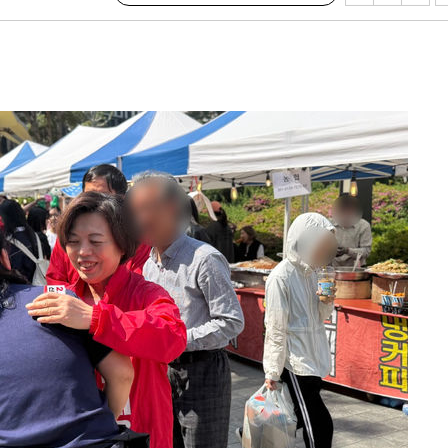
장 기소
회
교수…이병
차 개시
0.3만개
 4.1%로
말고 과감히
쪽 아웃바
 하향
별재난지역
…희망지 못
날씨]
요 선제 대
단
무'