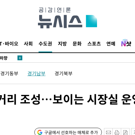
차 개시
0.3만개
 4.1%로
말고 과감히
쪽 아웃바
IT·바이오
사회
수도권
지방
문화
스포츠
연예
 하향
별재난지역
…희망지 못
경기동부
경기남부
경기북부
날씨]
요 선제 대
단
거리 조성…보이는 시장실 운
무'
마쳐
구글에서 선호하는 매체로 추가