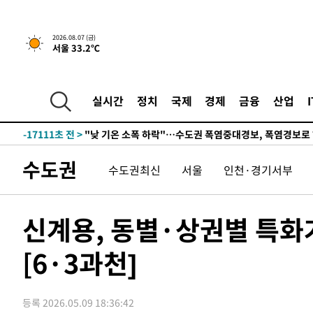
-294초 전 >
[속보]국힘 윤리위, '돌려차기 발언' 진종오·서범수 징계 절
-31147초 전 >
미 사업체 일자리, 7월에 2.3만개 순감하고 그 전 2개월 1
2026.08.07 (금)
서울 33.2℃
하향수정 (2보)
-30595초 전 >
[속보] 미 사업체, 일자리 7월에 2.3만 개 줄어…실업률은
↓
-26458초 전 >
[속보]이 대통령 "부동산 공급 기존 사고방식 매달리지 
실천"
-25543초 전 >
이란, "오만과 '중앙 단일 루트' 합의…북쪽 인바운드·남
실시간
정치
국제
경제
금융
산업
운드는 임시"
-17111초 전 >
"낮 기온 소폭 하락"…수도권 폭염중대경보, 폭염경보로
-17075초 전 >
[속보]이 대통령, '호우피해' 안동·의성 관할 4개 면 특
선포
-17038초 전 >
[단독]중수청 지원 검사들, 정원 초과 시 낮은 계급 임용
수도권
수도권최신
서울
인천·경기서부
갈 수도
-15009초 전 >
낮 최고 37도 찜통더위…곳곳 소나기·강원 많은 비[내일
-13315초 전 >
SK하이닉스, 용인·청주 팹에 54조 투자…"AI 메모리 수
응"
-10171초 전 >
여자배구 이재영·이다영 자매, 아제르바이잔 투란VC 입
신계용, 동별·상권별 특화
-9424초 전 >
외국인 심판 성 접대 7경기 들여다보니…한국 축구 '5승 2
[6·3과천]
-9158초 전 >
[속보]코스닥, 2.86포인트(0.36%) 내린 798.81마감
-9111초 전 >
[속보]코스피, 6200선 약보합…0.60% 내린 6258.77에 
-9091초 전 >
[속보]원·달러 환율, 7.7원 내린 1416.1원 마감
등록 2026.05.09 18:36:42
-8980초 전 >
[속보] 노원서 40.1도 관측…서울, 2018년 이후 첫 40도