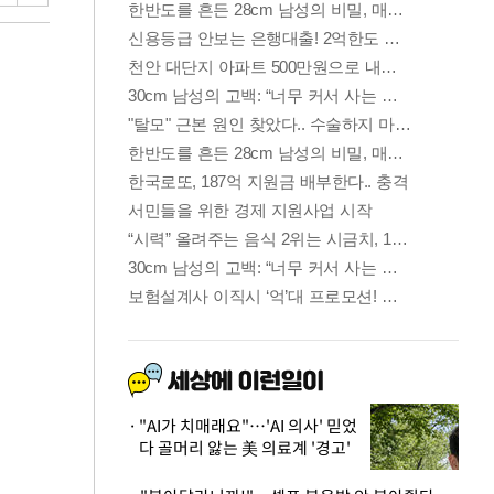
"AI가 치매래요"…'AI 의사' 믿었
다 골머리 앓는 美 의료계 '경고'