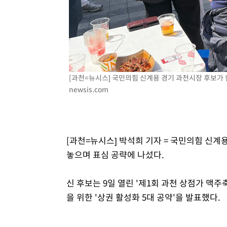
-9158초 전 >
[속보]코스닥, 2.86포인트(0.36%) 내린 798.81마감
-9111초 전 >
[속보]코스피, 6200선 약보합…0.60% 내린 6258.77에 
-9091초 전 >
[속보]원·달러 환율, 7.7원 내린 1416.1원 마감
-8980초 전 >
[속보] 노원서 40.1도 관측…서울, 2018년 이후 첫 40도
-6070초 전 >
[속보]종합특검, '계엄 수용공간 확보' 신용해 前교정본부
[과천=뉴시스] 국민의힘 신계용 경기 과천시장 후보가 한 
-4943초 전 >
외신들도 주목한 韓축구 파문…"국민적 공분에 수사 재개"
newsis.com
-4914초 전 >
11시간 압수수색에 성접대 파문까지…'쑥대밭' 된 축구협
-3936초 전 >
[속보]규제합리화위원회 부위원장에 김태유 서울대 공대 
태 후임
-294초 전 >
[속보]국힘 윤리위, '돌려차기 발언' 진종오·서범수 징계 절
[과천=뉴시스] 박석희 기자 = 국민의힘 신계
놓으며 표심 공략에 나섰다.
신 후보는 9일 열린 '제1회 과천 상점가 맥
을 위한 '상권 활성화 5대 공약'을 발표했다.