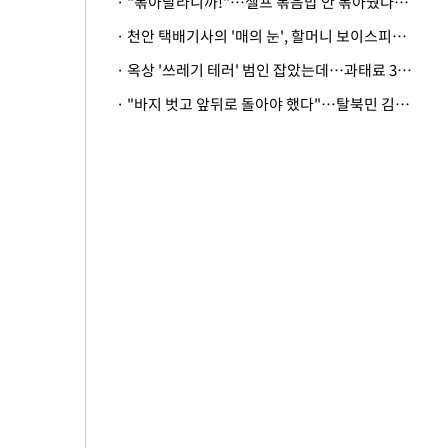
· "볶아달라니까!"…셀프 볶음밥 안 볶아줬다고 사장 폭행한 손님
· 천안 택배기사의 '매의 눈', 할머니 보이스피싱 피해 막아
· 옥상 '쓰레기 테러' 범인 잡았는데…과태료 3만원 처분에 숙박업주 허탈
· "바지 벗고 앞뒤로 돌아야 했다"…탈북민 김서아, 기쁨조 검사 수치심 회상