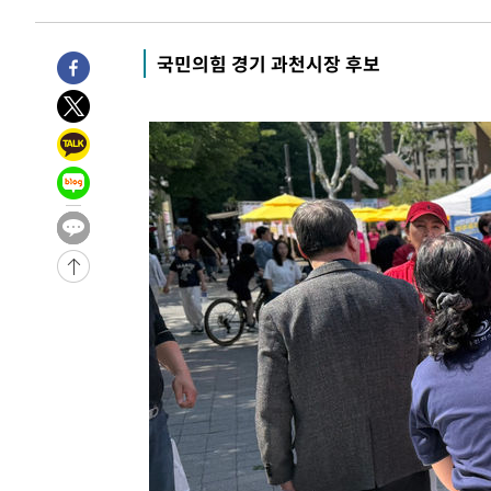
-6070초 전 >
[속보]종합특검, '계엄 수용공간 확보' 신용해 前교정본부
-4943초 전 >
외신들도 주목한 韓축구 파문…"국민적 공분에 수사 재개"
국민의힘 경기 과천시장 후보
-4914초 전 >
11시간 압수수색에 성접대 파문까지…'쑥대밭' 된 축구협
-3936초 전 >
[속보]규제합리화위원회 부위원장에 김태유 서울대 공대 
태 후임
-294초 전 >
[속보]국힘 윤리위, '돌려차기 발언' 진종오·서범수 징계 절
-31147초 전 >
미 사업체 일자리, 7월에 2.3만개 순감하고 그 전 2개월 1
하향수정 (2보)
-30595초 전 >
[속보] 미 사업체, 일자리 7월에 2.3만 개 줄어…실업률은
↓
-26458초 전 >
[속보]이 대통령 "부동산 공급 기존 사고방식 매달리지 
실천"
-25543초 전 >
이란, "오만과 '중앙 단일 루트' 합의…북쪽 인바운드·남
운드는 임시"
-17111초 전 >
"낮 기온 소폭 하락"…수도권 폭염중대경보, 폭염경보로
-17075초 전 >
[속보]이 대통령, '호우피해' 안동·의성 관할 4개 면 특
선포
-17038초 전 >
[단독]중수청 지원 검사들, 정원 초과 시 낮은 계급 임용
갈 수도
-15009초 전 >
낮 최고 37도 찜통더위…곳곳 소나기·강원 많은 비[내일
-13315초 전 >
SK하이닉스, 용인·청주 팹에 54조 투자…"AI 메모리 수
응"
-10171초 전 >
여자배구 이재영·이다영 자매, 아제르바이잔 투란VC 입
-9424초 전 >
외국인 심판 성 접대 7경기 들여다보니…한국 축구 '5승 2