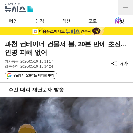
메인
랭킹
섹션
포토
과천 컨테이너 건물서 불, 20분 만에 초진…
인명 피해 없어
기사등록
2026/05/10 13:31:17
가
가
최종수정
2026/05/10 13:34:24
구글에서 선호하는 매체로 추가
주민 대피 재난문자 발송