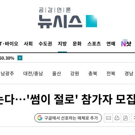
승리…정청래
청래
청래 승리
7%·정청래
2%·김민석
IT·바이오
사회
수도권
지방
문화
스포츠
연예
0.30%
 차에 첫
전남광주
대전/충남
울산
강원
충북
전북
경남
'
(종합)
는다…'썸이 절로' 참가자 모
대우'
'온도차'
구글에서 선호하는 매체로 추가
 밝혀
발로 부상