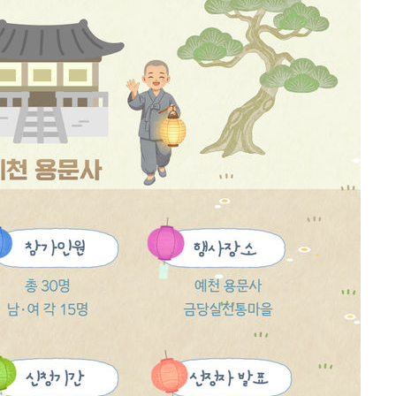
'온도차'
 밝혀
발로 부상
 논의