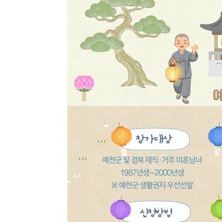
1시간 전 >
'여긴 20도, 저긴 50도'…열화상 카메라로 본 폭염 저감시설 
1시간 전 >
콜롬비아 신임 우파 대통령 취임 하루만에 차량폭탄 폭발 사건
3시간 전 >
튀르키예 외무장관, "메카 3국 방위협정은 이란이 목표 아냐 "
4시간 전 >
이군이 불법 군시설 건설한 레바논 남부에서 레바논군 3명 폭
5시간 전 >
[속보]美중부 사령관, 이스라엘 긴급방문 다중화된 전선 상황