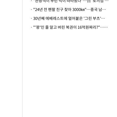
· "관광객이 뿌린 먹이 따라왔나"…日 '토끼섬' 멧돼지, 토끼까지 사냥
· "24년 전 펜팔 친구 찾아 3000㎞"…중국 남성 사연에 '뭉클'
· 30년째 에베레스트에 얼어붙은 '그린 부츠'…드디어 가족 품으로
· "'꽝'인 줄 알고 버린 복권이 16억원짜리?"…극적으로 되찾은 사연