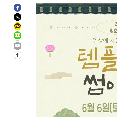
5시간 전 >
[속보]美중부 사령관, 이스라엘 긴급방문 다중화된 전선 상황
-29994초 전 >
이강인 ATM 입단식에 '상암벌 들썩'…"세계적인 선수 
-28990초 전 >
태풍 돌핀, 중 저장성 타이저우시 해안에 상륙 (1보)
-26336초 전 >
AT마드리드 데뷔 앞둔 이강인, 맨시티전 선발 대신 '벤치 
-24966초 전 >
[속보]與 강원·TK 당원투표 합산 김민석 48.54%로 
44.40%
-24300초 전 >
與 강원·TK 당원투표 합산 김민석 46.01%로 승리…정
44.53%
-24140초 전 >
[속보]與전대 권리당원투표…강원·경북 김민석, 대구 정
-23947초 전 >
[속보]與 당대표 경선, 경북 권리당원 투표 김민석 47.3
45.71%
-23849초 전 >
[속보]與 당대표 경선, 대구 권리당원 투표 정청래 47.8
46.35%
-23646초 전 >
[속보]與 당대표 경선, 강원 권리당원 투표 김민석 승리…5
득표
-21564초 전 >
"일본축구협회, 대한축구협회 성 접대 의혹 심판 조사"
-14206초 전 >
[속보]장은수, KLPGA 제주삼다수 역전 우승…데뷔 10년
정상
-9571초 전 >
"얼마나 더웠으면"…안동 물길공원서 헤엄친 구렁이 '소동
-9498초 전 >
손흥민, 68분 뛰고 2경기 침묵…LAFC, 톨루카에 1-0 승리
-8770초 전 >
'2경기 연속 침묵' 손흥민, 톨루카전 68분만 뛰고 슈팅 0개
-7522초 전 >
이강인, 오늘 서울서 AT마드리드 입단식…'전례 없는 특급