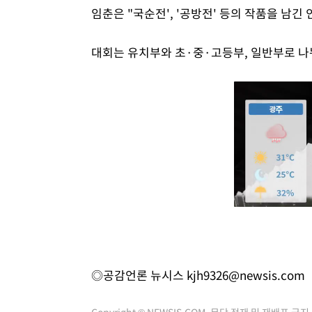
임춘은 "국순전', '공방전' 등의 작품을 남긴
대회는 유치부와 초·중·고등부, 일반부로 나
◎공감언론 뉴시스
kjh9326@newsis.com