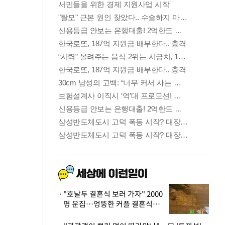
"호날두 결혼식 보러 가자" 2000
명 운집…엉뚱한 커플 결혼식에
'황당'