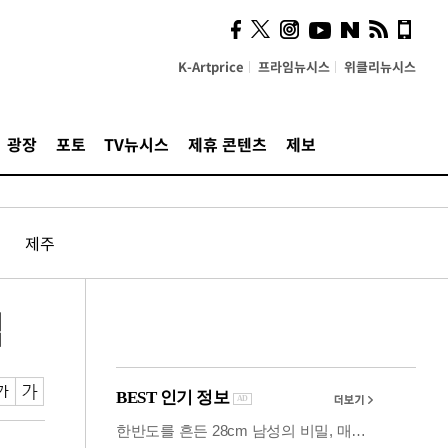
사이 해답 찾았죠"…알을
깨고 나온 '초자아'
K-Artprice
프라임뉴시스
위클리뉴시스
광장
포토
TV뉴시스
제휴 콘텐츠
제보
제주
집