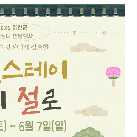
 논의
되길"
시작'
승리…정청래
청래
청래 승리
7%·정청래
2%·김민석
0.30%
 차에 첫
'
(종합)
대우'