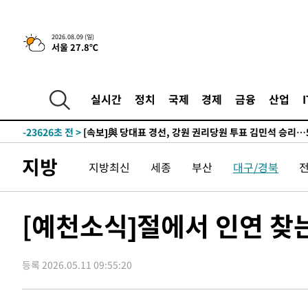
-24946초 전 >
[속보]與 강원·TK 당원투표 합산 김민석 48.54%로 
44.40%
-24280초 전 >
與 강원·TK 당원투표 합산 김민석 46.01%로 승리…정
2026.08.09 (일)
서울 27.8℃
44.53%
-24120초 전 >
[속보]與전대 권리당원투표…강원·경북 김민석, 대구 정
-23927초 전 >
[속보]與 당대표 경선, 경북 권리당원 투표 김민석 47.3
45.71%
-23829초 전 >
[속보]與 당대표 경선, 대구 권리당원 투표 정청래 47.8
실시간
정치
국제
경제
금융
산업
46.35%
-23626초 전 >
[속보]與 당대표 경선, 강원 권리당원 투표 김민석 승리…5
득표
-21544초 전 >
"일본축구협회, 대한축구협회 성 접대 의혹 심판 조사"
-14186초 전 >
[속보]장은수, KLPGA 제주삼다수 역전 우승…데뷔 10년
지방
지방최신
세종
부산
대구/경북
정상
-9551초 전 >
"얼마나 더웠으면"…안동 물길공원서 헤엄친 구렁이 '소동
-9478초 전 >
손흥민, 68분 뛰고 2경기 침묵…LAFC, 톨루카에 1-0 승리
-8750초 전 >
'2경기 연속 침묵' 손흥민, 톨루카전 68분만 뛰고 슈팅 0개
[예천소식]절에서 인연 찾
-7502초 전 >
이강인, 오늘 서울서 AT마드리드 입단식…'전례 없는 특급
1시간 전 >
'여긴 20도, 저긴 50도'…열화상 카메라로 본 폭염 저감시설 
등록 2026.05.11 09:55:20
1시간 전 >
콜롬비아 신임 우파 대통령 취임 하루만에 차량폭탄 폭발 사건
3시간 전 >
튀르키예 외무장관, "메카 3국 방위협정은 이란이 목표 아냐 "
4시간 전 >
이군이 불법 군시설 건설한 레바논 남부에서 레바논군 3명 폭