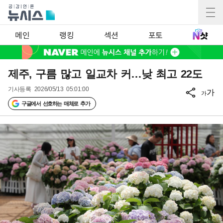
메인
랭킹
섹션
포토
제주, 구름 많고 일교차 커…낮 최고 22도
기사등록
2026/05/13 05:01:00
가
가
구글에서 선호하는 매체로 추가