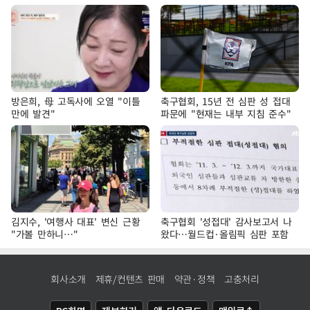
방은희, 母 고독사에 오열 "이틀
축구협회, 15년 전 심판 성 접대
만에 발견"
파문에 "현재는 내부 지침 준수"
김지수, '여행사 대표' 변신 근황
축구협회 '성접대' 감사보고서 나
"가볼 만하니…"
왔다…월드컵·올림픽 심판 포함
회사소개
제휴/컨텐츠 판매
약관·정책
고충처리