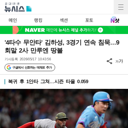
메인
랭킹
섹션
포토
'4타수 무안타' 김하성, 3경기 연속 침묵…9
회말 2사 만루엔 땅볼
기사등록
2026/05/17 10:43:56
가
가
구글에서 선호하는 매체로 추가
복귀 후 1안타 그쳐…시즌 타율 0.059