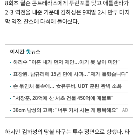
8회초 윌슨 콘트레라스에게 투런포를 맞고 애틀랜타가
2-3 역전을 내준 가운데 김하성은 9회말 2사 만루 마지
막 역전 찬스에 타석에 들어섰다.
이시간
핫
뉴스
하리수 "이혼 내가 먼저 제안…아기 못 낳아 미안"
표창원, 남규리에 15년 만에 사과…"제가 틀렸습니다"
손 묶인채 물속에… 女유튜버, UDT 훈련 완벽 소화
"서장훈, 28억에 산 서초 건물 450억에 매물로"
하지만 김하성의 땅볼 타구는 투수 정면으로 향했다. 타