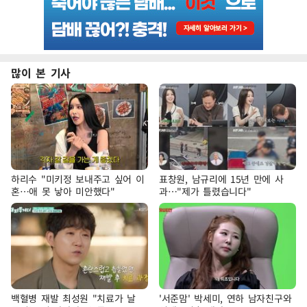
많이 본 기사
하리수 "미키정 보내주고 싶어 이
표창원, 남규리에 15년 만에 사
혼…애 못 낳아 미안했다"
과…"제가 틀렸습니다"
백혈병 재발 최성원 "치료가 날
'서준맘' 박세미, 연하 남자친구와