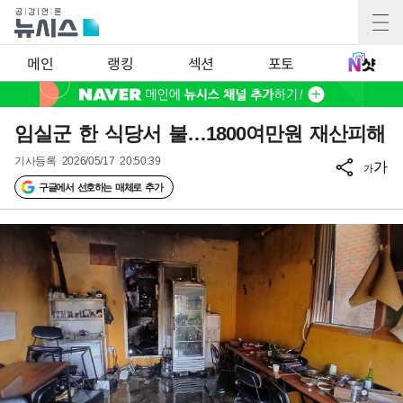
메인
랭킹
섹션
포토
임실군 한 식당서 불…1800여만원 재산피해
기사등록
2026/05/17 20:50:39
가
가
구글에서 선호하는 매체로 추가