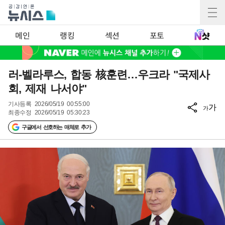
메인
랭킹
섹션
포토
러-벨라루스, 합동 核훈련…우크라 "국제사
회, 제재 나서야"
기사등록
2026/05/19 00:55:00
가
가
최종수정
2026/05/19 05:30:23
구글에서 선호하는 매체로 추가